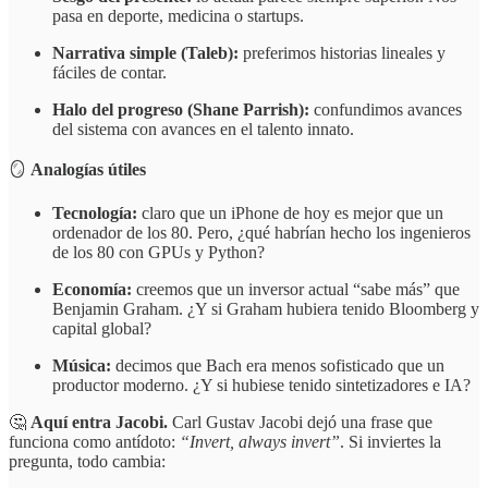
pasa en deporte, medicina o startups.
Narrativa simple (Taleb):
preferimos historias lineales y
fáciles de contar.
Halo del progreso (Shane Parrish):
confundimos avances
del sistema con avances en el talento innato.
🪞
Analogías útiles
Tecnología:
claro que un iPhone de hoy es mejor que un
ordenador de los 80. Pero, ¿qué habrían hecho los ingenieros
de los 80 con GPUs y Python?
Economía:
creemos que un inversor actual “sabe más” que
Benjamin Graham. ¿Y si Graham hubiera tenido Bloomberg y
capital global?
Música:
decimos que Bach era menos sofisticado que un
productor moderno. ¿Y si hubiese tenido sintetizadores e IA?
🤔
Aquí entra Jacobi.
Carl Gustav Jacobi dejó una frase que
funciona como antídoto:
“Invert, always invert”
. Si inviertes la
pregunta, todo cambia: