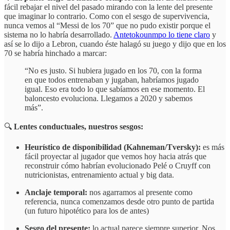
fácil rebajar el nivel del pasado mirando con la lente del presente
que imaginar lo contrario. Como con el sesgo de supervivencia,
nunca vemos al “Messi de los 70” que no pudo existir porque el
sistema no lo habría desarrollado.
Antetokounmpo lo tiene claro
y
así se lo dijo a Lebron, cuando éste halagó su juego y dijo que en los
70 se habría hinchado a marcar:
“No es justo. Si hubiera jugado en los 70, con la forma
en que todos entrenaban y jugaban, habríamos jugado
igual. Eso era todo lo que sabíamos en ese momento. El
baloncesto evoluciona. Llegamos a 2020 y sabemos
más”.
🔍
Lentes conductuales, nuestros sesgos:
Heurístico de disponibilidad (Kahneman/Tversky):
es más
fácil proyectar al jugador que vemos hoy hacia atrás que
reconstruir cómo habrían evolucionado Pelé o Cruyff con
nutricionistas, entrenamiento actual y big data.
Anclaje temporal:
nos agarramos al presente como
referencia, nunca comenzamos desde otro punto de partida
(un futuro hipotético para los de antes)
Sesgo del presente:
lo actual parece siempre superior. Nos