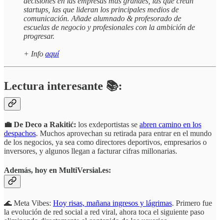
decisiones en las empresas más grandes, las que crean
startups, las que lideran los principales medios de
comunicación. Añade alumnado & profesorado de
escuelas de negocio y profesionales con la ambición de
progresar.
+ Info
aquí
Lectura interesante 📚:
💼 De Deco a Rakitić:
los exdeportistas se
abren camino en los
despachos
. Muchos aprovechan su retirada para entrar en el mundo
de los negocios, ya sea como directores deportivos, empresarios o
inversores, y algunos llegan a facturar cifras millonarias.
Además, hoy en MultiVersial.es:
🌊 Meta Vibes:
Hoy risas, mañana ingresos y lágrimas
. Primero fue
la evolución de red social a red viral, ahora toca el siguiente paso