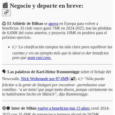
📰 Negocio y deporte en breve:
🦁
El
Athletic de Bilbao
se
apoya
en Europa para volver a
beneficios. El club vasco ganó 7M€ en 2024-2025, tras las pérdidas
de 6,6M€ del curso anterior, y proyecta 10M€ en positivo para el
próximo ejercicio.
👉
La clasificación europea ha sido clave para equilibrar las
cuentas y ves un ejemplo más que lo ideal es dar beneficios
pero que
sean casi cero.
🗣️
Las palabras de Karl-Heinz Rummenigge
sobre el fichaje del
Newcastle,
Nick Woltemade por 87,6M$
(🔐). 👉 “
Sólo puedo
felicitar a la gente de Stuttgart por encontrar –permítanme usar
comillas– ‘a un tonto’ que pagó tanto dinero, porque ciertamente no
lo hubiéramos hecho en Múnich”, dijo Rummenigge.
🔵⚫️
Inter de Milán
vuelve a beneficios tras 15 años:
cerró 2024-
2025 con 35,4M€ de ganancias e ingresos récord de 567M€,