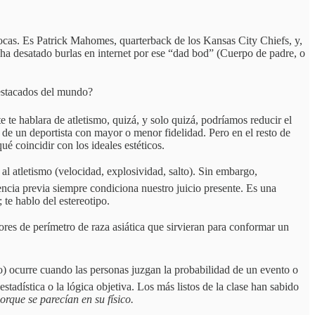
vocas. Es Patrick Mahomes, quarterback de los Kansas City Chiefs, y,
l ha desatado burlas en internet por ese “dad bod” (Cuerpo de padre, o
estacados del mundo?
 te hablara de atletismo, quizá, y solo quizá, podríamos reducir el
o de un deportista con mayor o menor fidelidad. Pero en el resto de
ué coincidir con los ideales estéticos.
 atletismo (velocidad, explosividad, salto). Sin embargo,
encia previa siempre condiciona nuestro juicio presente. Es una
te hablo del estereotipo.
es de perímetro de raza asiática que sirvieran para conformar un
o) ocurre cuando las personas juzgan la probabilidad de un evento o
tadística o la lógica objetiva. Los más listos de la clase han sabido
rque se parecían en su físico.