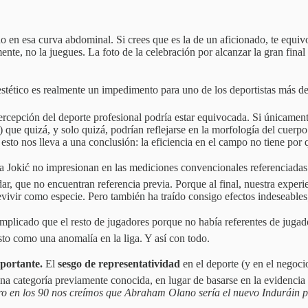
do en esa curva abdominal. Si crees que es la de un aficionado, te equi
ente, no la juegues. La foto de la celebración por alcanzar la gran fina
tético es realmente un impedimento para uno de los deportistas más d
rcepción del deporte profesional podría estar equivocada. Si únicamente
) que quizá, y solo quizá, podrían reflejarse en la morfología del cuerp
esto nos lleva a una conclusión: la eficiencia en el campo no tiene por q
okić no impresionan en las mediciones convencionales referenciadas al
r, que no encuentran referencia previa. Porque al final, nuestra experi
ivir como especie. Pero también ha traído consigo efectos indeseables; 
licado que el resto de jugadores porque no había referentes de jugador
isto como una anomalía en la liga. Y así con todo.
mportante.
El
sesgo de representatividad
en el deporte (y en el negoci
a categoría previamente conocida, en lugar de basarse en la evidencia es
ro en los 90 nos creímos que Abraham Olano sería el nuevo Induráin po