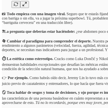
📸
Todo empieza con una imagen viral.
Seguro que te estarás fijan
con barriga o sin ella, va a jugar la próxima superbowl. Tú, probablem
“barriguita cervecera” en una traducción libre).
❓La pregunta que deberías estar haciéndote:
¿ese abdomen poco es
🔄 Cambiar el paradigma para comprender el deporte.
Nuestra pe
rendimiento a algunos parámetros (velocidad, fuerza, agilidad, técnica
deportes, se necesitan mas indicadores para juzgar a un profesional. Y 
⏱️ La estética como estereotipo.
Cracks como Luka Dončić y Nikola J
demuestran habilidades excepcionales que desafían las métricas estánda
condición de la selección natural humana, que nos ha ayudado a sobrev
👉
Por ejemplo.
Como habrás oído decir, Jeremy Lin lo tuvo más comp
juicio previo de cazatalentos y entrenadores, lo que hacía que fuera v
🪞 Toca hablar de sesgos y toma de decisiones, y ojo porque es i
las características de una persona basándose en cuánto representan a un
aprovecharse de esto.
Tú no lo recordarás, porque eres muy joven, pe