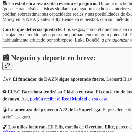
🔢 La estadística avanzada revienta el prejuicio.
Durante mucho tie
(posee características físicas similares) a jugadores exitosos anterior
podrían sobreestimar sus capacidades reales y sus posibilidades de éx
Morey en la NBA y antes Billy Beane en el beisbol, con su “método 
Con lo que deberías quedarte.
Los sesgos, como el que marca en can
encajan en el molde típico pero que podrían tener un gran potencial. 
habitualmente criticado por sobrepeso, Luka Dončić,
a protagonizar to
📰 Negocio y deporte en breve:
📺💰
El fundador de
DAZN sigue apostando fuerte.
Leonard Blav
⚽️ El F.C
Barcelona tendrá su Clásico en casa.
El
concierto de lo
de mayo
. Así,
podrán recibir al
Real Madrid
en su casa
.
💣
La amenaza del proyecto A22 de la SuperLiga.
El presidente d
serio”, aseguró.
🏀
Los niños facturan.
Eli Ellis, estrella de
Overtime Elite
, parece 