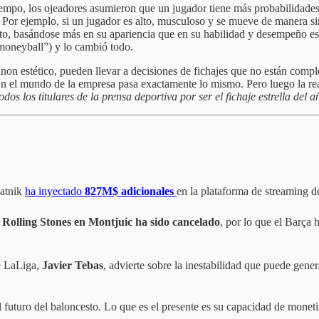
mpo, los ojeadores asumieron que un jugador tiene más probabilidades 
es. Por ejemplo, si un jugador es alto, musculoso y se mueve de manera s
ito, basándose más en su apariencia que en su habilidad y desempeño es
moneyball”) y lo cambió todo.
on estético, pueden llevar a decisiones de fichajes que no están compl
En el mundo de la empresa pasa exactamente lo mismo. Pero luego la rea
dos los titulares de la prensa deportiva por ser el fichaje estrella del a
atnik
ha inyectado
827M$ adicionales
en la plataforma de streaming de
s Rolling Stones en Montjuic ha sido cancelado
, por lo que el Barça 
e LaLiga,
Javier Tebas
, advierte sobre la inestabilidad que puede gene
el futuro del baloncesto. Lo que es el presente es su capacidad de mone