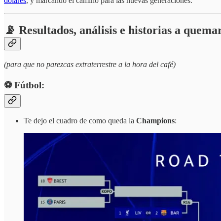
dólares
, y marcando el camino para las nuevas generaciones.
📡 Resultados, análisis e historias a quema
(para que no parezcas extraterrestre a la hora del café)
⚽️ Fútbol:
Te dejo el cuadro de como queda la
Champions
: