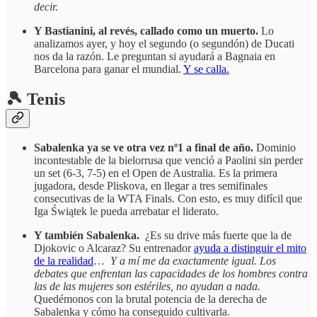
decir.
Y Bastianini, al revés, callado como un muerto.
Lo
analizamos ayer, y hoy el segundo (o segundón) de Ducati
nos da la razón. Le preguntan si ayudará a Bagnaia en
Barcelona para ganar el mundial.
Y se calla.
🎾 Tenis
Sabalenka ya se ve otra vez nº1 a final de año.
Dominio
incontestable de la bielorrusa que venció a Paolini sin perder
un set (6-3, 7-5) en el Open de Australia. Es la primera
jugadora, desde Pliskova, en llegar a tres semifinales
consecutivas de la WTA Finals. Con esto, es muy difícil que
Iga Świątek le pueda arrebatar el liderato.
Y también Sabalenka.
¿Es su drive más fuerte que la de
Djokovic o Alcaraz? Su entrenador
ayuda a distinguir el mito
de la realidad
…
Y a mí me da exactamente igual. Los
debates que enfrentan las capacidades de los hombres contra
las de las mujeres son estériles, no ayudan a nada.
Quedémonos con la brutal potencia de la derecha de
Sabalenka y cómo ha conseguido cultivarla.