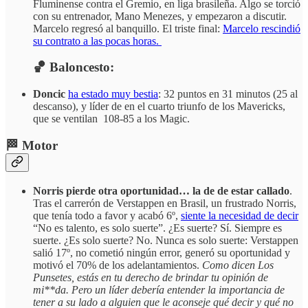
Fluminense contra el Gremio, en liga brasileña. Algo se torció
con su entrenador, Mano Menezes, y empezaron a discutir.
Marcelo regresó al banquillo. El triste final:
Marcelo rescindió
su contrato a las pocas horas.
🏀 Baloncesto:
Doncic
ha estado muy bestia
: 32 puntos en 31 minutos (25 al
descanso), y líder de en el cuarto triunfo de los Mavericks,
que se ventilan 108-85 a los Magic.
🏁 Motor
Norris pierde otra oportunidad… la de de estar callado
.
Tras el carrerón de Verstappen en Brasil, un frustrado Norris,
que tenía todo a favor y acabó 6º,
siente la necesidad de decir
“No es talento, es solo suerte”. ¿Es suerte? Sí. Siempre es
suerte. ¿Es solo suerte? No. Nunca es solo suerte: Verstappen
salió 17º, no cometió ningún error, generó su oportunidad y
motivó el 70% de los adelantamientos.
Como dicen Los
Punsetes, estás en tu derecho de brindar tu opinión de
mi**da. Pero un líder debería entender la importancia de
tener a su lado a alguien que le aconseje qué decir y qué no