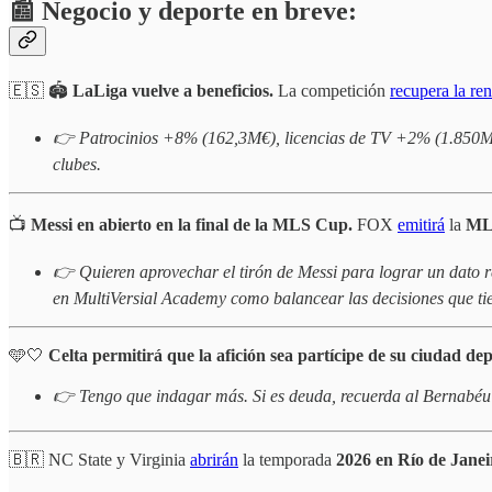
📰 Negocio y deporte en breve:
🇪🇸 🏟️
LaLiga vuelve a beneficios.
La competición
recupera la re
👉 Patrocinios +8% (162,3M€), licencias de TV +2% (1.850M€), 
clubes.
📺
Messi en abierto en la final de la MLS Cup.
FOX
emitirá
la
ML
👉 Quieren aprovechar el tirón de Messi para lograr un dato r
en MultiVersial Academy como balancear las decisiones que tien
🩵🤍
Celta permitirá que la afición sea partícipe de su ciudad de
👉 Tengo que indagar más. Si es deuda, recuerda al Bernabéu 
🇧🇷 NC State y Virginia
abrirán
la temporada
2026 en Río de Janei