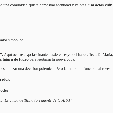
do una comunidad quiere demostrar identidad y valores,
usa actos visib
valor simbólico.
l”.
Aquí ocurre algo fascinante desde el sesgo del
halo effect
: Di María,
a figura de Fideo
para legitimar la nueva copa.
estabilizar una decisión polémica. Pero la maniobra funciona al revés:
u ídolo
 poder
a. Es culpa de Tapia (presidente de la AFA)”