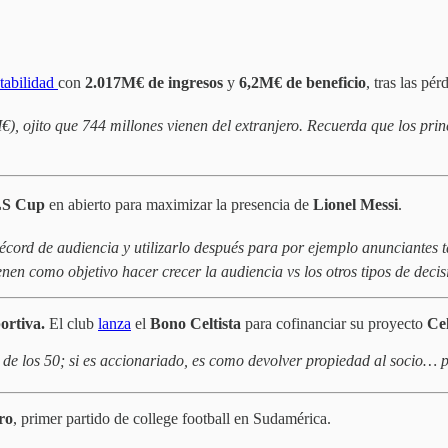
ntabilidad
con
2.017M€ de ingresos
y
6,2M€ de beneficio
, tras las pé
ojito que 744 millones vienen del extranjero. Recuerda que los princ
S Cup
en abierto para maximizar la presencia de
Lionel Messi
.
écord de audiencia y utilizarlo después para por ejemplo anunciantes 
en como objetivo hacer crecer la audiencia vs los otros tipos de decis
portiva.
El club
lanza
el
Bono Celtista
para cofinanciar su proyecto
Ce
de los 50; si es accionariado, es como devolver propiedad al socio… p
ro
, primer partido de college football en Sudamérica.