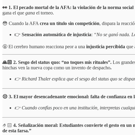
👀 1. El pecado mortal de la AFA: la violación de la norma social
gana el que
gana
el torneo.
😳 Cuando la AFA
crea un título sin competición
, dispara la reacc
👉
Sensación automática de injusticia
:
“No se ganó nada. Lo
🤬 El cerebro humano reacciona peor a una
injusticia percibida
que a
🙏🏻 2. Sesgo del status quo: “no toques mis rituales”.
Los grandes
hinchas ven la nueva copa como un invento de despacho
.
👉 Richard Thaler explica que el sesgo del status quo se dispa
😒 3. El mayor desencadenante emocional: falta de confianza en
👉 Cuando confías poco en una institución, interpretas cualq
🤌🏻
4. Señalización moral: Estudiantes convierte el gesto en un
de esta farsa.”