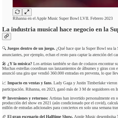
Rihanna en el Apple Music Super Bowl LVII. Febrero 2023
La industria musical hace negocio en la S
🔍
Juegos dentro de un juego.
¿Qué hace que la Super Bowl sea la 
anunciantes, por ejemplo, echan el resto para captar la atención del ca
🎤
¿Y la música?
Los artistas también se dan de codazos encontrar s
Muchas estrellas coordinan sus lanzamientos de álbumes y giras con e
anunció una gira que vendió 360.000 entradas en preventa, lo que lle
📈
Impacto en ventas y fans
. Lady Gaga y Justin Timberlake vieron 
participación. Rihanna, en 2023, ganó más de 3 M de seguidores en 
💸
Inversiones y retornos:
Artistas han invertido personalmente en s
producción del show en 2021 (aún condicionado por el covid), calcul
millón de entradas adicionales para conciertos en solo una semana tra
🏈
El gran escenario del Halftime Show.
Apple Music desembolsa 50