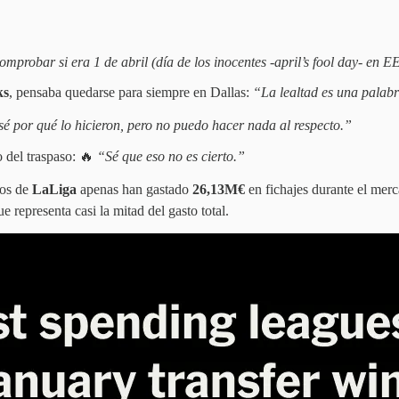
mprobar si era 1 de abril (día de los inocentes -april’s fool day- en 
ks
, pensaba quedarse para siempre en Dallas:
“La lealtad es una palabr
é por qué lo hicieron, pero no puedo hacer nada al respecto.”
del traspaso: 🔥
“Sé que eso no es cierto.”
pos de
LaLiga
apenas han gastado
26,13M€
en fichajes durante el mer
e representa casi la mitad del gasto total.