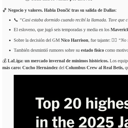
🏀
Negocio y valores. Habla Dončić tras su salida de Dallas
:
📞
“Casi estaba dormido cuando recibí la llamada. Tuve que co
El esloveno, que jugó seis temporadas y media en los
Maveric
Sobre la decisión del GM
Nico Harrison
, fue tajante: 🤷‍♂️
“No s
También desmintió rumores sobre su
estado físico
como motivo 
💰
LaLiga: un mercado invernal de mínimos históricos.
Los equi
más caro: Cucho Hernández
del
Columbus Crew al Real Betis,
qu