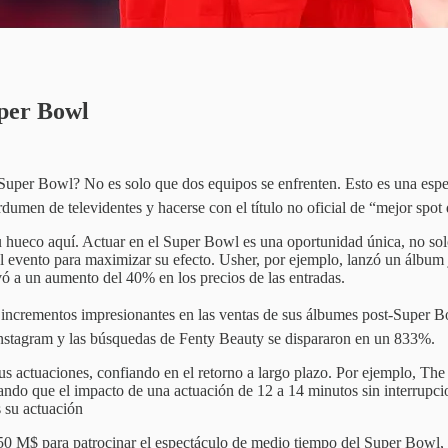
uper Bowl
Super Bowl? No es solo que dos equipos se enfrenten. Esto es una esp
rdumen de televidentes y hacerse con el título no oficial de “mejor spot
u hueco aquí. Actuar en el Super Bowl es una oportunidad única, no solo
l evento para maximizar su efecto. Usher, por ejemplo, lanzó un álbum 
vó a un aumento del 40% en los precios de las entradas.
incrementos impresionantes en las ventas de sus álbumes post-Super Bow
Instagram y las búsquedas de Fenty Beauty se dispararon en un 833%.
us actuaciones, confiando en el retorno a largo plazo. Por ejemplo, Th
ando que el impacto de una actuación de 12 a 14 minutos sin interrupc
s su actuación
 M$ para patrocinar el espectáculo de medio tiempo del Super Bowl, 