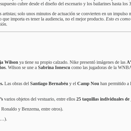
esupuesto cubre desde el diseño del escenario y los bailarines hasta los
artistas; solo unos minutos de actuación se convierten en un impulso m
o que importa es tener la audiencia, no el mejor producto.
Esto es como 
ión.
’ja Wilson
ya tiene su propio calzado. Nike presentó imágenes de las
A
ños
. Wilson se une a
Sabrina Ionescu
como las jugadoras de la WNBA
es.
Las obras del
Santiago Bernabéu
y el
Camp Nou
han permitido a l
’s
varios objetos del vestuario, entre ellos
25 taquillas individuales de
 Ronaldo y Benzema, entre otros).
c…).