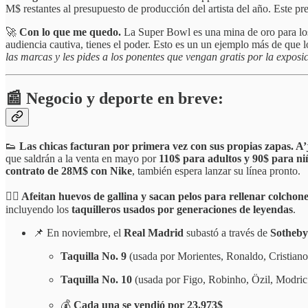
M$ restantes al presupuesto de producción del artista del año. Este pr
🚀
Con lo que me quedo.
La Super Bowl es una mina de oro para los 
audiencia cautiva, tienes el poder. Esto es un un ejemplo más de que l
las marcas y les pides a los ponentes que vengan gratis por la exposic
📰 Negocio y deporte en breve:
👟
Las chicas facturan por primera vez con sus propias zapas. A
que saldrán a la venta en mayo por
110$ para adultos y 90$ para ni
contrato de 28M$ con Nike
, también espera lanzar su línea pronto.
🧑‍⚖️ Afeitan huevos de gallina y sacan pelos para rellenar colchon
incluyendo los
taquilleros usados por generaciones de leyendas
.
📌 En noviembre, el
Real Madrid
subastó a través de
Sotheby
Taquilla No. 9
(usada por Morientes, Ronaldo, Cristiano
Taquilla No. 10
(usada por Figo, Robinho, Özil, Modri
💰
Cada una se vendió por 23.973$