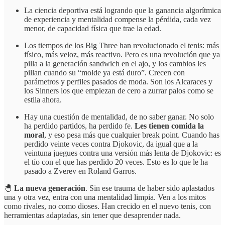
La ciencia deportiva está logrando que la ganancia algorítmica
de experiencia y mentalidad compense la pérdida, cada vez
menor, de capacidad física que trae la edad.
Los tiempos de los Big Three han revolucionado el tenis: más
físico, más veloz, más reactivo. Pero es una revolución que ya
pilla a la generación sandwich en el ajo, y los cambios les
pillan cuando su “molde ya está duro”. Crecen con
parámetros y perfiles pasados de moda. Son los Alcaraces y
los Sinners los que empiezan de cero a zurrar palos como se
estila ahora.
Hay una cuestión de mentalidad, de no saber ganar. No solo
ha perdido partidos, ha perdido fe.
Les tienen comida la
moral
, y eso pesa más que cualquier break point. Cuando has
perdido veinte veces contra Djokovic, da igual que a la
veintuna juegues contra una versión más lenta de Djokovic: es
el tío con el que has perdido 20 veces. Esto es lo que le ha
pasado a Zverev en Roland Garros.
🐣
La nueva generación
. Sin ese trauma de haber sido aplastados
una y otra vez, entra con una mentalidad limpia. Ven a los mitos
como rivales, no como dioses. Han crecido en el nuevo tenis, con
herramientas adaptadas, sin tener que desaprender nada.