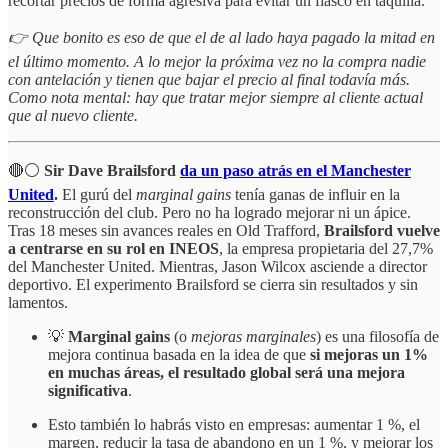
recortar precios de forma agresiva para evitar un fiasco en taquilla.
👉 Que bonito es eso de que el de al lado haya pagado la mitad en
el último momento. A lo mejor la próxima vez no la compra nadie
con antelación y tienen que bajar el precio al final todavía más.
Como nota mental: hay que tratar mejor siempre al cliente actual
que al nuevo cliente.
🔴⚪️
Sir Dave Brailsford
da un paso atrás en el Manchester
United
.
El gurú del
marginal gains
tenía ganas de influir en la
reconstrucción del club. Pero no ha logrado mejorar ni un ápice.
Tras 18 meses sin avances reales en Old Trafford,
Brailsford vuelve
a centrarse en su rol en INEOS
, la empresa propietaria del 27,7%
del Manchester United. Mientras, Jason Wilcox asciende a director
deportivo. El experimento Brailsford se cierra sin resultados y sin
lamentos.
💡
Marginal gains
(o
mejoras marginales
) es una filosofía de
mejora continua basada en la idea de que
si mejoras un 1%
en muchas áreas, el resultado global será una mejora
significativa
.
Esto también lo habrás visto en empresas: aumentar 1 %, el
margen, reducir la tasa de abandono en un 1 %, y mejorar los