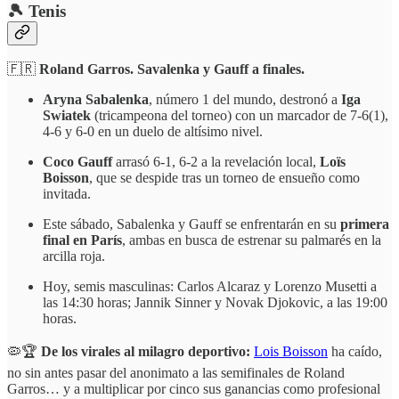
🎾 Tenis
🇫🇷
Roland Garros. Savalenka y Gauff a finales.
Aryna Sabalenka
, número 1 del mundo, destronó a
Iga
Swiatek
(tricampeona del torneo) con un marcador de 7-6(1),
4-6 y 6-0 en un duelo de altísimo nivel.
Coco Gauff
arrasó 6-1, 6-2 a la revelación local,
Loïs
Boisson
, que se despide tras un torneo de ensueño como
invitada.
Este sábado, Sabalenka y Gauff se enfrentarán en su
primera
final en París
, ambas en busca de estrenar su palmarés en la
arcilla roja.
Hoy, semis masculinas: Carlos Alcaraz y Lorenzo Musetti a
las 14:30 horas; Jannik Sinner y Novak Djokovic, a las 19:00
horas.
🦠🏆
De los virales al milagro deportivo:
Lois Boisson
ha caído,
no sin antes pasar del anonimato a las semifinales de Roland
Garros… y a multiplicar por cinco sus ganancias como profesional