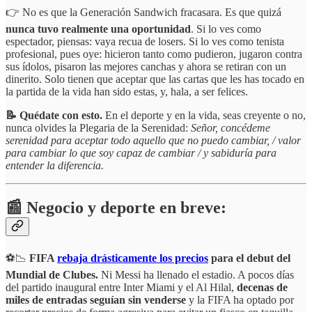
👉 No es que la Generación Sandwich fracasara. Es que quizá
nunca tuvo realmente una oportunidad
. Si lo ves como
espectador, piensas: vaya recua de losers. Si lo ves como tenista
profesional, pues oye: hicieron tanto como pudieron, jugaron contra
sus ídolos, pisaron las mejores canchas y ahora se retiran con un
dinerito. Solo tienen que aceptar que las cartas que les has tocado en
la partida de la vida han sido estas, y, hala, a ser felices.
📝 Quédate con esto.
En el deporte y en la vida, seas creyente o no,
nunca olvides la Plegaria de la Serenidad:
Señor, concédeme
serenidad para aceptar todo aquello que no puedo cambiar, /
valor
para cambiar lo que soy capaz de cambiar
/
y sabiduría para
entender la diferencia.
📰 Negocio y deporte en breve:
⚽📉
FIFA
rebaja drásticamente los precios
para el debut del
Mundial de Clubes.
Ni Messi ha llenado el estadio. A pocos días
del partido inaugural entre Inter Miami y el Al Hilal,
decenas de
miles de entradas seguían sin venderse
y la FIFA ha optado por