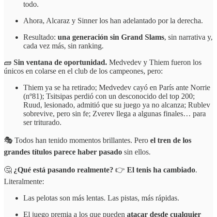
todo.
Ahora, Alcaraz y Sinner los han adelantado por la derecha.
Resultado:
una generación sin Grand Slams
, sin narrativa y,
cada vez más, sin ranking.
🧱
Sin ventana de oportunidad.
Medvedev y Thiem fueron los
únicos en colarse en el club de los campeones, pero:
Thiem ya se ha retirado; Medvedev cayó en París ante Norrie
(nº81); Tsitsipas perdió con un desconocido del top 200;
Ruud, lesionado, admitió que su juego ya no alcanza; Rublev
sobrevive, pero sin fe; Zverev llega a algunas finales… para
ser triturado.
🎭 Todos han tenido momentos brillantes. Pero
el tren de los
grandes títulos parece haber pasado
sin ellos.
🤔
¿Qué está pasando realmente?
👉
El tenis ha cambiado
.
Literalmente:
Las pelotas son más lentas. Las pistas, más rápidas.
El juego premia a los que pueden
atacar desde cualquier