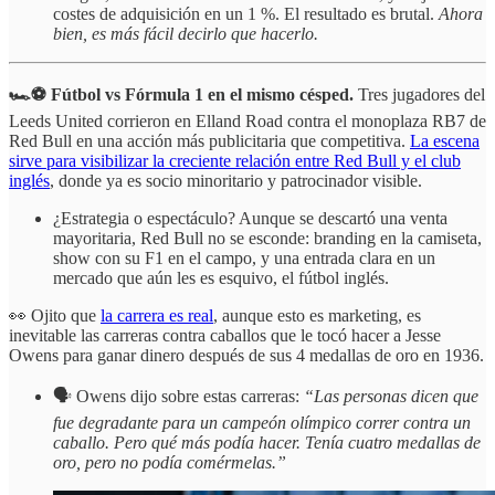
costes de adquisición en un 1 %. El resultado es brutal.
Ahora
bien, es más fácil decirlo que hacerlo.
🏎️⚽ Fútbol vs Fórmula 1 en el mismo césped.
Tres jugadores del
Leeds United corrieron en Elland Road contra el monoplaza RB7 de
Red Bull en una acción más publicitaria que competitiva.
La escena
sirve para visibilizar la creciente relación entre Red Bull y el club
inglés
, donde ya es socio minoritario y patrocinador visible.
¿Estrategia o espectáculo? Aunque se descartó una venta
mayoritaria, Red Bull no se esconde: branding en la camiseta,
show con su F1 en el campo, y una entrada clara en un
mercado que aún les es esquivo, el fútbol inglés.
👀 Ojito que
la carrera es real
, aunque esto es marketing, es
inevitable las carreras contra caballos que le tocó hacer a Jesse
Owens para ganar dinero después de sus 4 medallas de oro en 1936.
🗣️ Owens dijo sobre estas carreras:
“Las personas dicen que
fue degradante para un campeón olímpico correr contra un
caballo. Pero qué más podía hacer. Tenía cuatro medallas de
oro, pero no podía comérmelas.”