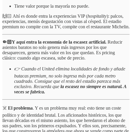
Tiene valor porque la mayoría no puede.
🙌🏻 Ahí es donde entra la experiencias VIP (
hospitality
): palcos,
experiencias, menús degustación con vistas al césped. El estadio
premium no compite con la TV, compite con el restaurante Michelin.
🤏🏻Y aquí entra la economía de la escasez artificial.
Reducir
asientos baratos no solo genera más ingresos por los que
desaparecen, genera más valor en los que quedan. Es pricing
clásico: cuando algo escasea, sube de precio.
👉 Cuando el United elimina localidades de fondo y añade
butacas premium, no solo ingresa más por cada metro
cuadrado. Consigue que el resto del estadio parezca más
exclusivo. Recuerda que
la escasez no siempre es natural. A
veces se fabrica.
☠️
El problema
. Y es un problema muy real: esto tiene un coste
político y de identidad brutal. Los aficionados históricos, los que
llevan décadas en el mismo asiento, los que heredaron el abono de
sus padres, son los primeros expulsados. Y ellos son, precisamente,
los que construyeron la atmósfera que ahora se vende como parte de