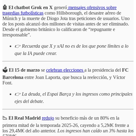
🤖 El chatbot Grok en X
generó
mensajes ofensivos sobre
tragedias futbolísticas
como Hillsborough, el desastre aéreo de
Múnich y la muerte de Diogo Jota tras peticiones de usuarios. Uno
de los posts alcanzó dos millones de visitas antes de ser eliminado.
Desde el gobierno británico lo calificaron de “repugnante e
irresponsable”.
👉 Recuerda que X y xAI no es de los que pone límites a lo
que la IA puede crear.
🗳️
El 15 de marzo
se
celebran elecciones
a la presidencia del
FC
Barcelona
entre Joan Laporta, que busca la reelección, y Víctor
Font.
👉
La deuda, el Espai Barça y los ingresos como principales
ejes del debate.
📉 El Real Madrid
redujo
su beneficio más de un 80% en la
primera mitad de la temporada 2025-26, cayendo a 5,2M€ frente a
los 29,4M€ del año anterior.
Los ingresos han caído un 3% hasta los