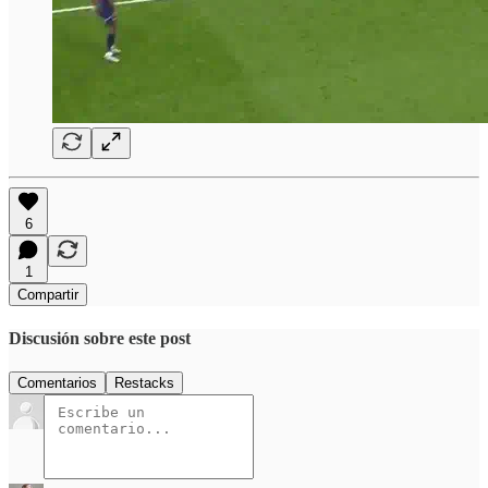
6
1
Compartir
Discusión sobre este post
Comentarios
Restacks