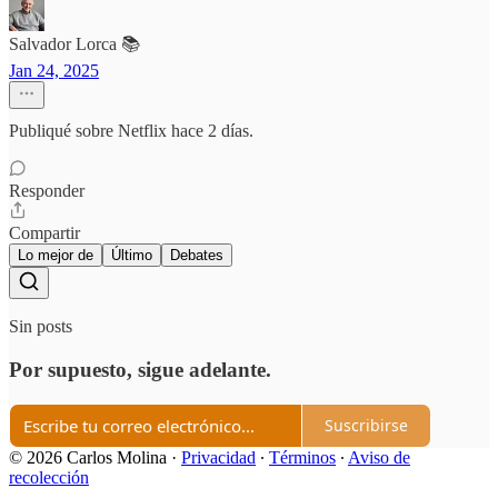
Salvador Lorca 📚
Jan 24, 2025
Publiqué sobre Netflix hace 2 días.
Responder
Compartir
Lo mejor de
Último
Debates
Sin posts
Por supuesto, sigue adelante.
Suscribirse
© 2026 Carlos Molina
·
Privacidad
∙
Términos
∙
Aviso de
recolección