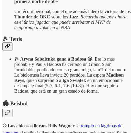
primera noche de 50+
Un récord personal, con el que además lideró la victoria de los
Thunder de OKC
sobre los
Jazz
.
Recuerda que por ahora
es el único jugador que puede arrebatar el MVP de
temporada a Jokić en la NBA
🎾 Tenis
🎾
Aryna Sabalenka gana a Badosa 😢.
Era lo más
probable y Paula Badosa ha cerrado un Grand Slam
formidable, perdiendo con su gran amiga, la nº1 del mundo.
La bielorrusa lleva invicta 20 partidos. La espera
Madison
Keys
, quien sorprendió a
Iga Świątek
en un emocionante
desempate final (5-7, 6-1, 7-6 [10-8]). Hay que seguir a
Badosa, que está en un gran estado de forma.
🏟️ Beisbol
⚾ Los chicos sí lloran. Billy Wagner
se
rompió en lágrimas de
emoción
al recibir la llamada que confirma su inclusión en el Salón