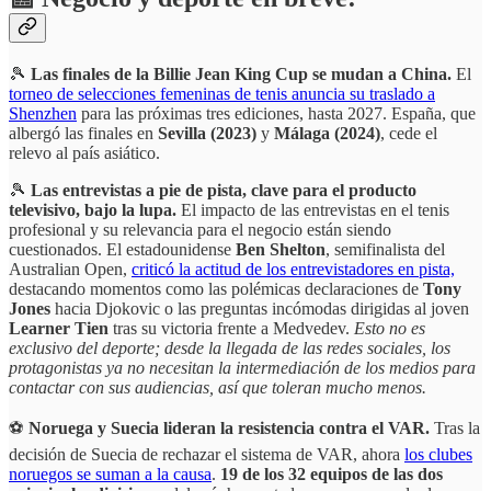
🎾
Las finales de la Billie Jean King Cup se mudan a China.
El
torneo de selecciones femeninas de tenis anuncia su traslado a
Shenzhen
para las próximas tres ediciones, hasta 2027. España, que
albergó las finales en
Sevilla (2023)
y
Málaga (2024)
, cede el
relevo al país asiático.
🎾
Las entrevistas a pie de pista, clave para el producto
televisivo, bajo la lupa.
El impacto de las entrevistas en el tenis
profesional y su relevancia para el negocio están siendo
cuestionados. El estadounidense
Ben Shelton
, semifinalista del
Australian Open,
criticó la actitud de los entrevistadores en pista,
destacando momentos como las polémicas declaraciones de
Tony
Jones
hacia Djokovic o las preguntas incómodas dirigidas al joven
Learner Tien
tras su victoria frente a Medvedev.
Esto no es
exclusivo del deporte; desde la llegada de las redes sociales, los
protagonistas ya no necesitan la intermediación de los medios para
contactar con sus audiencias, así que toleran mucho menos.
⚽
Noruega y Suecia lideran la resistencia contra el VAR.
Tras la
decisión de Suecia de rechazar el sistema de VAR, ahora
los clubes
noruegos se suman a la causa
.
19 de los 32 equipos de las dos