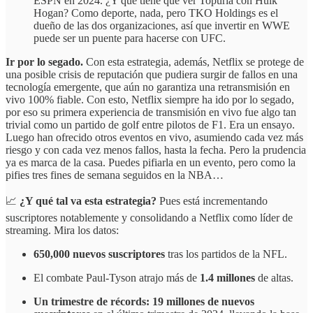
ESPN en 2024. ¿Y qué tiene que ver Topuria con Hulk
Hogan? Como deporte, nada, pero TKO Holdings es el
dueño de las dos organizaciones, así que invertir en WWE
puede ser un puente para hacerse con UFC.
Ir por lo segado.
Con esta estrategia, además, Netflix se protege de
una posible crisis de reputación que pudiera surgir de fallos en una
tecnología emergente, que aún no garantiza una retransmisión en
vivo 100% fiable. Con esto, Netflix siempre ha ido por lo segado,
por eso su primera experiencia de transmisión en vivo fue algo tan
trivial como un partido de golf entre pilotos de F1. Era un ensayo.
Luego han ofrecido otros eventos en vivo, asumiendo cada vez más
riesgo y con cada vez menos fallos, hasta la fecha. Pero la prudencia
ya es marca de la casa. Puedes pifiarla en un evento, pero como la
pifies tres fines de semana seguidos en la NBA…
📈
¿Y qué tal va esta estrategia?
Pues está incrementando
suscriptores notablemente y consolidando a Netflix como líder de
streaming. Mira los datos:
650,000 nuevos suscriptores
tras los partidos de la NFL.
El combate Paul-Tyson atrajo más de
1.4 millones
de altas.
Un trimestre de récords: 19 millones de nuevos