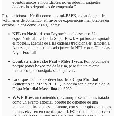
eventos únicos e inolvidables, no en adquirir paquetes
de derechos deportivos de temporada.”
Esto posiciona a Netflix como un
anti-ESPN
, evitando grandes
volúmenes de contenido, en favor de experiencias memorables en
eventos únicos como los siguientes:
NFL en Navidad
, con Beyoncé en el descanso. Un
espectáculo al nivel de la Super Bowl. Aquí busca disputarle
el football, además de a las cadenas tradicionales, también a
Amazon, que transmite cada jueves la NFL con el Thursday
Night Football.
Combate entre Jake Paul y Mike Tyson.
Pongo combate
porque poner boxeo me da la risa, pero fue un evento
mediático que consiguió sus objetivos.
La adquisición de los derechos de la
Copa Mundial
Femenina
en 2027 y 2031. Que podría ser la antesala de
la
Copa Mundial Masculina de 2030
.
WWE Raw
, un contenido que, aunque semanal, es tratado
como un evento especial, porque no depende de una
temporada, sino que es autónomo, con sus propios combates,
tramas, etc. Ten en cuenta que la
UFC
termina contrato con