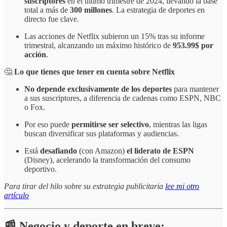
suscriptores
en el último trimestre de 2024, llevando la base
total a más de
300 millones
. La estrategia de deportes en
directo fue clave.
Las acciones de Netflix subieron un 15% tras su informe
trimestral, alcanzando un máximo histórico de
953.99$ por
acción
.
🤔
Lo que tienes que tener en cuenta sobre Netflix
No depende exclusivamente de los deportes
para mantener
a sus suscriptores, a diferencia de cadenas como ESPN, NBC
o Fox.
Por eso puede
permitirse ser selectivo
, mientras las ligas
buscan diversificar sus plataformas y audiencias.
Está
desafiando
(con Amazon)
el liderato de ESPN
(Disney), acelerando la transformación del consumo
deportivo.
Para tirar del hilo sobre su estrategia publicitaria
lee mi otro
artículo
📰 Negocio y deporte en breve: