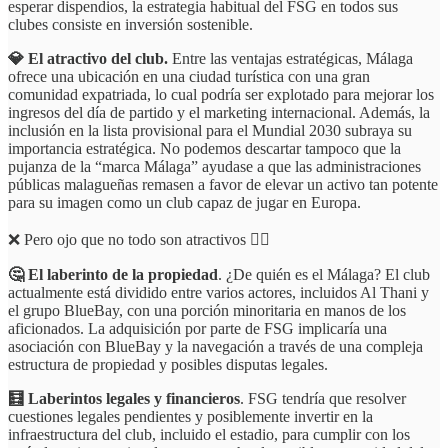
esperar dispendios, la estrategia habitual del FSG en todos sus
clubes consiste en inversión sostenible.
💎 El atractivo del club.
Entre las ventajas estratégicas, Málaga
ofrece una ubicación en una ciudad turística con una gran
comunidad expatriada, lo cual podría ser explotado para mejorar los
ingresos del día de partido y el marketing internacional. Además, la
inclusión en la lista provisional para el Mundial 2030 subraya su
importancia estratégica. No podemos descartar tampoco que la
pujanza de la “marca Málaga” ayudase a que las administraciones
públicas malagueñas remasen a favor de elevar un activo tan potente
para su imagen como un club capaz de jugar en Europa.
❌ Pero ojo que no todo son atractivos 👇🏻
🤔 El laberinto de la propiedad
. ¿De quién es el Málaga? El club
actualmente está dividido entre varios actores, incluidos Al Thani y
el grupo BlueBay, con una porción minoritaria en manos de los
aficionados. La adquisición por parte de FSG implicaría una
asociación con BlueBay y la navegación a través de una compleja
estructura de propiedad y posibles disputas legales.
🧮 Laberintos legales y financieros
. FSG tendría que resolver
cuestiones legales pendientes y posiblemente invertir en la
infraestructura del club, incluido el estadio, para cumplir con los