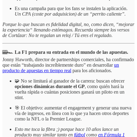
Es una campaña para que los fans se instalen la aplicación.
Un CPA (coste por adquisicion) de un “perrito caliente”.
Porque lo que buscan es fidelidad digital, no, como dicen, “mejorar
la experiencia“ llenando estómagos. Recuerda siempre los versos
de Cortázar: No te regalan un reloj / Tú eres el regalado.
🎰🏎️
La F1 prepara su entrada en el mundo de las apuestas.
Jonny Haworth, director de partnerships comerciales, ha confirmado
que están “trabajando increíblemente duro” en desarrollar
un
producto de apuestas en tiempo real
para los aficionados.
🧩 No se limitará al ganador de la carrera: buscan ofrecer
opciones dinámicas durante el GP
, como quién hará la
vuelta rápida o cuántas posiciones ganará un piloto en un
stint.
🎯 El objetivo: aumentar el engagement y generar una nueva
vía de ingresos, en línea con lo que ya hacen otros deportes
como la NFL o la Premier League.
Esto me toca la fibra ;) porque hace 10 años lance un
producto muy similar tanto en
fútbol
como
en Fórmula 1