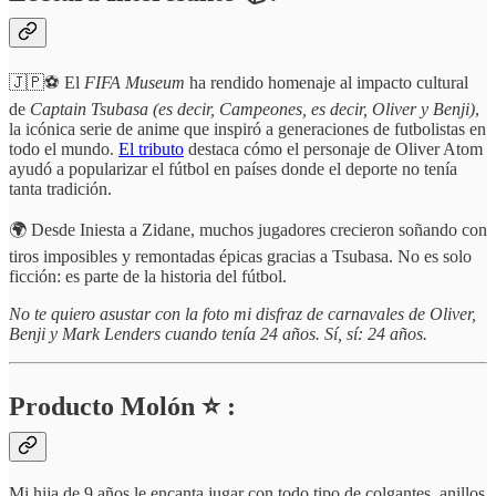
🇯🇵⚽️ El
FIFA Museum
ha rendido homenaje al impacto cultural
de
Captain Tsubasa (es decir, Campeones, es decir, Oliver y Benji)
,
la icónica serie de anime que inspiró a generaciones de futbolistas en
todo el mundo.
El tributo
destaca cómo el personaje de Oliver Atom
ayudó a popularizar el fútbol en países donde el deporte no tenía
tanta tradición.
🌍 Desde Iniesta a Zidane, muchos jugadores crecieron soñando con
tiros imposibles y remontadas épicas gracias a Tsubasa. No es solo
ficción: es parte de la historia del fútbol.
No te quiero asustar con la foto mi disfraz de carnavales de Oliver,
Benji y Mark Lenders cuando tenía 24 años. Sí, sí: 24 años.
Producto Molón ⭐ :
Mi hija de 9 años le encanta jugar con todo tipo de colgantes, anillos