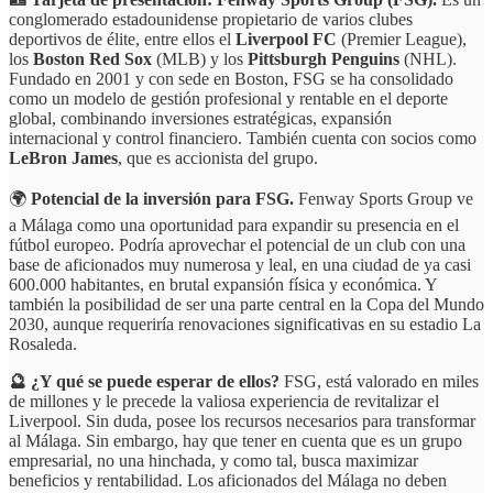
conglomerado estadounidense propietario de varios clubes
deportivos de élite, entre ellos el
Liverpool FC
(Premier League),
los
Boston Red Sox
(MLB) y los
Pittsburgh Penguins
(NHL).
Fundado en 2001 y con sede en Boston, FSG se ha consolidado
como un modelo de gestión profesional y rentable en el deporte
global, combinando inversiones estratégicas, expansión
internacional y control financiero. También cuenta con socios como
LeBron James
, que es accionista del grupo.
🌍
Potencial de la inversión para FSG.
Fenway Sports Group ve
a Málaga como una oportunidad para expandir su presencia en el
fútbol europeo. Podría aprovechar el potencial de un club con una
base de aficionados muy numerosa y leal, en una ciudad de ya casi
600.000 habitantes, en brutal expansión física y económica. Y
también la posibilidad de ser una parte central en la Copa del Mundo
2030, aunque requeriría renovaciones significativas en su estadio La
Rosaleda.
🔮 ¿Y qué se puede esperar de ellos?
FSG, está valorado en miles
de millones y le precede la valiosa experiencia de revitalizar el
Liverpool. Sin duda, posee los recursos necesarios para transformar
al Málaga. Sin embargo, hay que tener en cuenta que es un grupo
empresarial, no una hinchada, y como tal, busca maximizar
beneficios y rentabilidad. Los aficionados del Málaga no deben