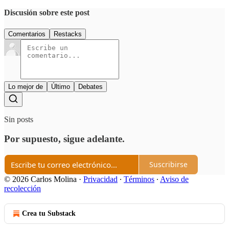
Discusión sobre este post
Comentarios
Restacks
Lo mejor de
Último
Debates
Sin posts
Por supuesto, sigue adelante.
Suscribirse
© 2026 Carlos Molina
·
Privacidad
∙
Términos
∙
Aviso de
recolección
Crea tu Substack