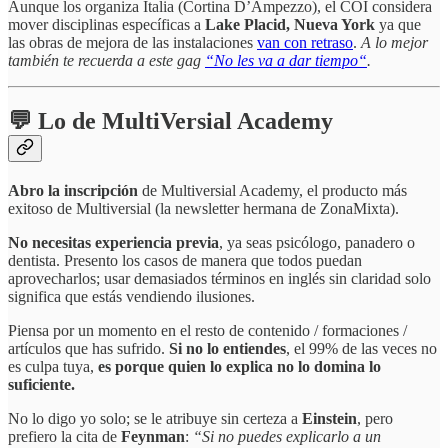
Aunque los organiza Italia (Cortina D’Ampezzo), el COI considera
mover disciplinas específicas a
Lake Placid, Nueva York
ya que
las obras de mejora de las instalaciones
van con retraso
.
A lo mejor
también te recuerda a este gag
“No les va a dar tiempo“
.
💬 Lo de MultiVersial Academy
Abro la inscripción
de Multiversial Academy, el producto más
exitoso de Multiversial (la newsletter hermana de ZonaMixta).
No necesitas experiencia previa
, ya seas psicólogo, panadero o
dentista. Presento los casos de manera que todos puedan
aprovecharlos; usar demasiados términos en inglés sin claridad solo
significa que estás vendiendo ilusiones.
Piensa por un momento en el resto de contenido / formaciones /
artículos que has sufrido.
Si no lo entiendes
, el 99% de las veces no
es culpa tuya,
es porque quien lo explica no lo domina lo
suficiente.
No lo digo yo solo; se le atribuye sin certeza a
Einstein
, pero
prefiero la cita de
Feynman
:
“Si no puedes explicarlo a un