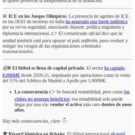
se quiere preservar la independencia de la fundación.
🚨
ICE en los Juegos Olímpicos
. La presencia de agentes de ICE
en los JJOO de invierno en Italia
ha generado una fuerte polémica
por su rol en seguridad, mezclando deporte, política migratoria y
diplomacia internacional. 👉
El comunicado oficial dice que la
unidad también está para apoyar al país anfitrión, para evaluar y
mitigar los riesgos de las organizaciones criminales
transnacionales.
💰⚽️
El fútbol se llena de capital privado
. El sector
ha captado
8.000M€
desde 2020-21, impulsado por operaciones como la venta
del 51% del Atlético de Madrid a Apollo por 1.000M€.
La consecuencia
👉 Se buscará rentabilidad, pero como
los
clubes no generan beneficios
; esa rentabilidad solo puede
llegar por una vía:
vender el activo
más caro
dentro de unos
años
.
Hay más consecuencias, claro 👇:
🌍
Récord histórico en fichajes
. El fútbol internacional
alcanzó