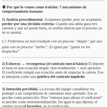
🧠 Por qué lo vemos como traición: 7 mecanismos de
comportamiento humano
1) Justicia procedimental.
Aceptamos perder, pero no aceptamos
perder por una decisión externa
. Cuando una atleta gana tres
carreras y aun así queda fuera, el cerebro detecta que el proceso ya
no es neutral.
👉
Preferimos un mal resultado con un proceso “limpio” que uno
justo con un proceso “turbio”. Es igual que “ganar en los
despachos”
2) Esfuerzo → recompensa (el contrato moral básico)
El deporte
se basa en una ecuación simple:
más rendimiento = más opciones.
El coeficiente rompió esa ecuación antes de empezar la carrera. Eso
se interpreta como una
quiebra del contrato implícito
.
3) Intención percibida.
La excusa del equipo canadiense era
proteger a las competidoras de calendario muy apretado. Eso se
percibe como protección. Pero “retirarse para alterar el coeficiente”
se percibe como instrumentalización. Da igual lo que dijeran, el
cerebro juzga
el incentivo
, no la explicación.