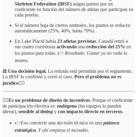
Skeleton Federation (IBSF)
asigna puntos por un
coeficiente en función del número de atletas que participan en
cada prueba.
Si el número baja de ciertos umbrales, los puntos se reducen
automáticamente (25%, 40%, hasta 70%).
En Lake Placid había
23 atletas previstas
. Canadá retiró a
sus cuatro corredoras
activando
una
reducción del 25%
en
los puntos para todas.
👉 Resultado: Ganar ya no valía lo
mismo.
⚖️ Una decisión legal.
La retirada está permitida por el reglamento.
La IBSF lo confirmó y cerró el caso.
Pero el problema no es
jurídico👇🏻
☝🏻
Es un problema de diseño de incentivos
. Porque el coeficiente
de participación efectiva es:
endógeno
(los equipos lo pueden
alterar),
sensible al
timing
y
con impacto directo en terceros
.
👉Eso convierte una decisión técnica en una
palanca
estratégica
. Y ahí empieza el incendio.