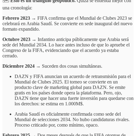
🗺️
Esto es un triángulo geopolítico.
Quizá se entienda mejor con
una cronología:
Febrero 2023
→ FIFA confirma que el Mundial de Clubes 2023 se
celebrará en Arabia Saudí. Se convierte en sede inaugural del nuevo
formato expandido.
Octubre 2023
→ Infantino anticipa públicamente que Arabia será
sede del Mundial 2034. Lo hace antes incluso de que lo apruebe el
Congreso de la FIFA, evidenciando que el acuerdo ya estaba
cerrado.
Diciembre 2024
→ Suceden dos cosas simultáneas.
DAZN y FIFA anuncian un acuerdo de retransmisión para el
Mundial de Clubes 2025. El torneo se convierte en un
producto clave de marketing global para DAZN. Se emite
gratis en los países donde opera la plataforma. Pero, ojo,
DAZN tiene que hacer una fuerte inversión para quedarse con
los derechos: se estima en 1.000M$.
Arabia Saudí es oficialmente confirmada como sede del
Mundial de selecciones 2034. No hubo candidaturas rivales.
Proceso criticado por, como mínimo, opaco.
Febrero 2025
→ Dos meses después de que la FIFA otorgue de