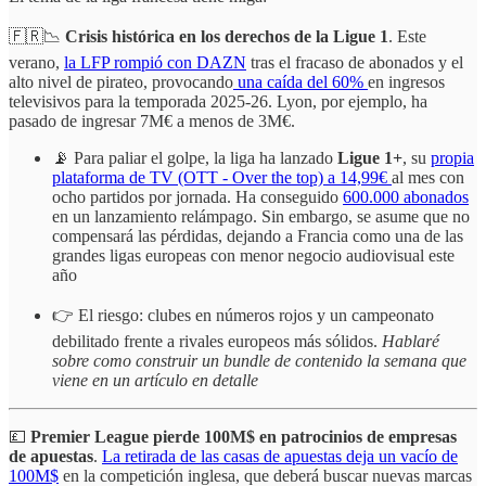
🇫🇷📉
Crisis histórica en los derechos de la Ligue 1
. Este
verano,
la LFP rompió con DAZN
tras el fracaso de abonados y el
alto nivel de pirateo, provocando
una caída del 60%
en ingresos
televisivos para la temporada 2025-26. Lyon, por ejemplo, ha
pasado de ingresar 7M€ a menos de 3M€.
📡 Para paliar el golpe, la liga ha lanzado
Ligue 1+
, su
propia
plataforma de TV (OTT - Over the top) a 14,99€
al mes con
ocho partidos por jornada. Ha conseguido
600.000 abonados
en un lanzamiento relámpago. Sin embargo, se asume que no
compensará las pérdidas, dejando a Francia como una de las
grandes ligas europeas con menor negocio audiovisual este
año
👉 El riesgo: clubes en números rojos y un campeonato
debilitado frente a rivales europeos más sólidos.
Hablaré
sobre como construir un bundle de contenido la semana que
viene en un artículo en detalle
💷
Premier League pierde 100M$ en patrocinios de empresas
de apuestas
.
La retirada de las casas de apuestas deja un vacío de
100M$
en la competición inglesa, que deberá buscar nuevas marcas