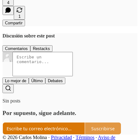
4
1
Compartir
Discusión sobre este post
Comentarios
Restacks
Lo mejor de
Último
Debates
Sin posts
Por supuesto, sigue adelante.
Suscribirse
© 2026 Carlos Molina
·
Privacidad
∙
Términos
∙
Aviso de