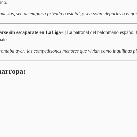
ino.
puestas, sea de empresa privada o estatal, y sea sobre deportes o el 
arse sin escaparate en LaLiga+
| La patronal del balonmano español h
ales.
ntaba ayer: las competiciones menores que vivían como inquilinas pier
emarropa:
l.