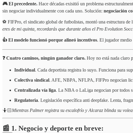
🎮 El precedente.
Hace décadas exisitió un problema estructuralmente
sin negociar individualmente con cada uno. Solución:
negociación col
⚽️ FIFPro, el sindicato global de futbolistas, montó una estructura de
eres de mi quinta, recordarás que durante años el Pro Evolution So
👍 El modelo funcionó porque alineó incentivos
. El jugador medio
❓ Cuatro caminos, ningún ganador claro.
Hoy no está nada claro po
Individual
. Cada deportista registra lo suyo. Funciona para supe
Colectiva sindical
. AFE, NBPA, NFLPA, FIFPro negocian licen
Centralizada vía liga
. La NBA o LaLiga negocian por todos sus
Regulatoria
. Legislación específica anti deepfake. Lenta, frag
🤷🏻
Mientras Palmer registra su escalofrío y Alcaraz blinda su vole
📰 1. Negocio y deporte en breve: