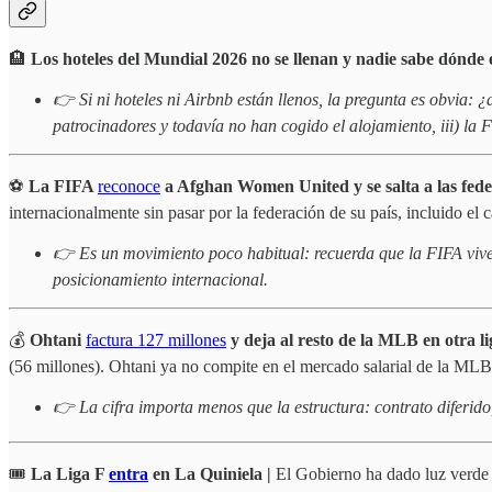
🏨
Los hoteles del Mundial 2026 no se llenan y nadie sabe dónde e
👉 Si ni hoteles ni Airbnb están llenos, la pregunta es obvia: 
patrocinadores y todavía no han cogido el alojamiento, iii) la 
⚽
La FIFA
reconoce
a Afghan Women United y se salta a las fede
internacionalmente sin pasar por la federación de su país, incluido el 
👉 Es un movimiento poco habitual: recuerda que la FIFA vive y
posicionamiento internacional.
💰
Ohtani
factura 127 millones
y deja al resto de la MLB en otra li
(56 millones). Ohtani ya no compite en el mercado salarial de la ML
👉 La cifra importa menos que la estructura: contrato diferid
🎟️
La Liga F
entra
en La Quiniela |
El Gobierno ha dado luz verde a 