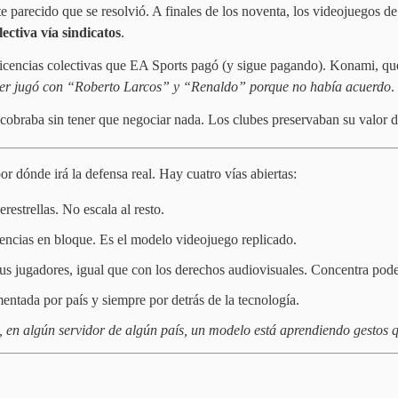
 parecido que se resolvió. A finales de los noventa, los videojuegos de
ectiva vía sindicatos
.
 licencias colectivas que EA Sports pagó (y sigue pagando). Konami, que 
ccer jugó con “Roberto Larcos” y “Renaldo” porque no había acuerdo
.
 cobraba sin tener que negociar nada. Los clubes preservaban su valor 
r dónde irá la defensa real. Hay cuatro vías abiertas:
restrellas. No escala al resto.
cias en bloque. Es el modelo videojuego replicado.
 jugadores, igual que con los derechos audiovisuales. Concentra poder 
mentada por país y siempre por detrás de la tecnología.
a, en algún servidor de algún país, un modelo está aprendiendo gestos 