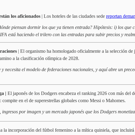
stán los aficionados
| Los hoteles de las ciudades sede
reportan dema
¿dónde piensan dormir los que ya tienen entrada? Hipótesis: i) los que c
FIFA está haciendo el trilero con las entradas para subir precios y real
raciones
| El organismo ha homologado oficialmente a la selección de j
camino a la clasificación olímpica de 2028.
 necesita el modelo de federaciones nacionales, y aquí abre un precede
ga |
El japonés de los Dodgers encabeza el ranking 2026 con más del do
B: compite en el de superestrellas globales como Messi o Mahomes.
o, ingresos por imagen y un mercado japonés que los Dodgers monetiza
la incorporación del fútbol femenino a la mítica quiniela, que incluirá 