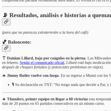
compensación pactada verbalmente años antes.
El veredicto cierra e
📡 Resultados, análisis e historias a quema
(para que no parezcas extraterrestre a la hora del café)
🏀 Baloncesto:
🩼
Damian Lillard, baja por coágulos en la pierna
. Los Milwaukee
en febrero.
Según el comunicado oficial
,
Lillard está bajo medicació
después de choques fortuitos (y potenciales problemas en viajes).
🔥
Jimmy Butler vuelve con fuego
. En su regreso a Miami con los W
🎙️ Su declaración en TNT: “No tengo nada que decirle a Pat, y 
🔥
Thunders, primer equipo en llegar a 60 victorias
esta tempora
más de 20 puntos en 65 partidos consecutivos en un mismo curso.