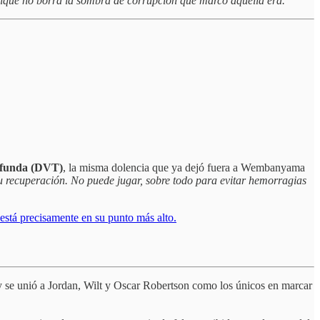
 aunque no borra la sombra de corrupción que marcó aquella era.
ofunda (DVT)
, la misma dolencia que ya dejó fuera a Wembanyama
su recuperación. No puede jugar, sobre todo para evitar hemorragias
está precisamente en su punto más alto.
y se unió a Jordan, Wilt y Oscar Robertson como los únicos en marcar