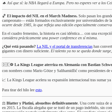
🔥 Así que sí: la NBA llegará a Europa. Pero no esperes ver a los Cel
🏀
El impacto del NIL en el March Madness.
Solo pasan los grand
campeonato— están formados exclusivamente por universidades de l
ocurre desde 1985, lo que refleja una edición especialmente conserva
En el cuadro femenino, la historia es casi idéntica… con una excepci
considera prácticamente una power conference en sí misma.
¿Qué está pasando?
La NIL y el portal de transferencias
han converti
gigantes con dinero suficiente.
El talento ya no se queda donde surge
🇩🇪⚽
La Kings League aterriza en Alemania con Bastian Schwe
con nombres como Mario Götze y Salihamidžić como presidentes de e
📈 La Kings League acelera su expansión internacional tras sumar ya 
Para tirar del hilo lee
esto
.
⚖️
Blatter y Platini, absueltos definitivamente
. Una corte suiza de 
en 2015. La fiscalía alegaba que se trató de un pago indebido, sin co