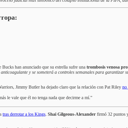
l proceso judicial más simbólico del colapso institucional de la FIFA,
rropa:
 Bucks han anunciado que su estrella sufre una
trombosis venosa pr
n anticoagulante y se someterá a controles semanales para garantizar 
arriors, Jimmy Butler ha dejado claro que la relación con Pat Riley
no 
más le vale que él no tenga nada que decirme a mí.”
da
tras derrotar a los Kings
.
Shai Gilgeous-Alexander
firmó 32 puntos 