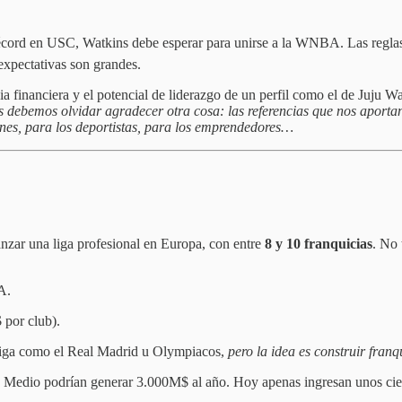
récord en USC, Watkins debe esperar para unirse a la WNBA. Las reglas
expectativas son grandes.
a financiera y el potencial de liderazgo de un perfil como el de Juju W
 debemos olvidar agradecer otra cosa: las referencias que nos aportan
nes, para los deportistas, para los emprendedores…
nzar una liga profesional en Europa, con entre
8 y 10 franquicias
. No 
A.
 por club).
oliga como el Real Madrid u Olympiacos,
pero la idea es construir fran
 Medio podrían generar 3.000M$ al año. Hoy apenas ingresan unos cien