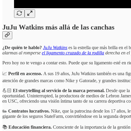
JuJu Watkins más allá de las canchas
¿De quién te hablo?
JuJu Watkins
es la estrella que más brilla en e
alarmas al romperse
el ligamento cruzado de la rodilla
derecha en el
Pero hoy no te vengo a contar esto. Puede que su ligamento esté en ri
📈
Perfil en ascenso.
A sus 19 años, JuJu Watkins también es una figu
atención de grandes marcas como Nike y Gatorade, y grandes institu
💪🏻
El storytelling al servicio de la marca personal.
Desde que la 
oportunidad. Uninterrupted, la productora de medios de Lebron James,
en USC, ofreciendo una visión íntima tanto de su carrera deportiva com
👟
Contratos lucrativos.
Nike, que la patrocina desde los 17 años, le
gigante de los seguros StateFarm, convirtiéndose en la segunda deport
📚
Educación financiera.
Consciente de la importancia de la gestió