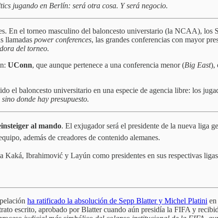
tics jugando en Berlín: será otra cosa. Y será negocio.
es. En el torneo masculino del baloncesto universtario (la NCAA), los 
as llamadas
power conferences
, las grandes conferencias con mayor pres
dora del torneo.
ón:
UConn
, que aunque pertenece a una conferencia menor (
Big East
),
do el baloncesto universitario en una especie de agencia libre: los ju
, sino donde hay presupuesto.
insteiger al mando
. El exjugador será el presidente de la nueva liga 
quipo, además de creadores de contenido alemanes.
a Kaká, Ibrahimović y Layún como presidentes en sus respectivas ligas
apelación
ha ratificado la absolución de Sepp Blatter y Michel Platini
en 
ntrato escrito, aprobado por Blatter cuando aún presidía la FIFA y reci