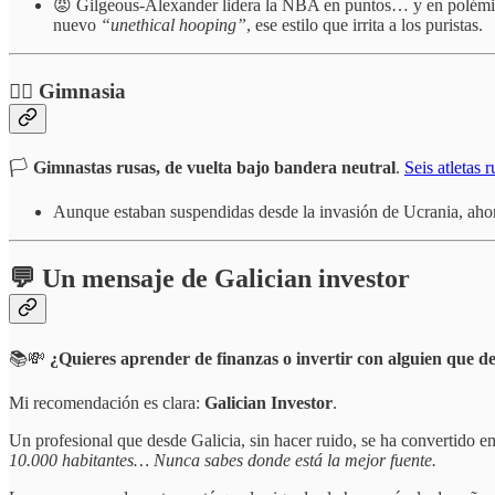
😡 Gilgeous-Alexander lidera la NBA en puntos… y en polémica: 
nuevo
“unethical hooping”
, ese estilo que irrita a los puristas.
🤸‍♂️ Gimnasia
🏳️
Gimnastas rusas, de vuelta bajo bandera neutral
.
Seis atletas r
Aunque estaban suspendidas desde la invasión de Ucrania, ahora
💬 Un mensaje de Galician investor
📚💸
¿Quieres aprender de finanzas o invertir con alguien que d
Mi recomendación es clara:
Galician Investor
.
Un profesional que desde Galicia, sin hacer ruido, se ha convertido e
10.000 habitantes… Nunca sabes donde está la mejor fuente.