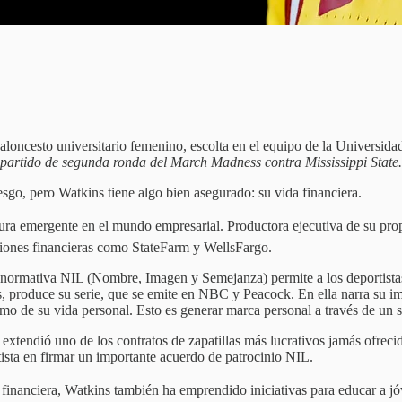
l baloncesto universitario femenino, escolta en el equipo de la Universi
 partido de segunda ronda del March Madness contra Mississippi State.
esgo, pero Watkins tiene algo bien asegurado: su vida financiera.
ra emergente en el mundo empresarial. Productora ejecutiva de su propia
ciones financieras como StateFarm y WellsFargo.
normativa NIL (Nombre, Imagen y Semejanza) permite a los deportistas 
 produce su serie, que se emite en NBC y Peacock. En ella narra su im
o de su vida personal. Esto es generar marca personal a través de un st
 extendió uno de los contratos de zapatillas más lucrativos jamás ofreci
ista en firmar un importante acuerdo de patrocinio NIL.
n financiera, Watkins también ha emprendido iniciativas para educar a 