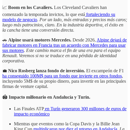
📈
Boom en los Cavaliers.
Los Cleveland Cavaliers han
comenzado la temporada invictos, lo que está
fortaleciendo su
modelo de negocio
.
Por un lado, más entradas y precios más caros;
luego más patrocinios, claro. En la industria deportiva, el éxito en
la cancha tiene una conversión directa.
🚗
Alpine usará motores Mercedes.
Desde 2026,
Alpine dejará de
fabricar motores en Francia tras un acuerdo con Mercedes para usar
sus motores
.
Este cambio marca el fin de una era para el equipo
Renault
.
Veremos si no se traduce en una pérdida de identidad
corporativa.
💼
Nico Rosberg lanza fondo de inversión.
El excampeón de F1
ha conseguido 100M$ para un fondo que invierte en otros fondos
,
incluyendo 5M$ de su propio dinero, para invertir en las principales
firmas de venture capital.
🏟️
Impacto millonario en Andalucía y Turín.
Las Finales ATP
en Turín generaron 300 millones de euros de
impacto económico
Mientras que eventos como la Copa Davis y la Billie Jean
King Cup
multiplicaron por diez el retorno en Andalucía
.
La