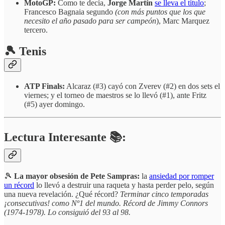
MotoGP:
Como te decía,
Jorge Martín
se lleva el título
;
Francesco Bagnaia segundo
(con más puntos que los que
necesito el año pasado para ser campeón
), Marc Marquez
tercero.
🎾 Tenis
ATP Finals:
Alcaraz (#3) cayó con Zverev (#2) en dos sets el
viernes; y el torneo de maestros se lo llevó (#1), ante Fritz
(#5) ayer domingo.
Lectura Interesante 📚:
🎾
La mayor obsesión de Pete Sampras:
la
ansiedad por romper
un récord
lo llevó a destruir una raqueta y hasta perder pelo, según
una nueva revelación. ¿Qué récord?
Terminar cinco temporadas
¡consecutivas! como Nº1 del mundo. Récord de Jimmy Connors
(1974-1978). Lo consiguió del 93 al 98.