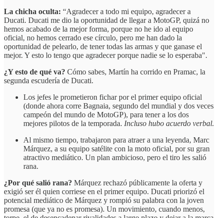
La chicha oculta:
“Agradecer a todo mi equipo, agradecer a
Ducati. Ducati me dio la oportunidad de llegar a MotoGP, quizá no
hemos acabado de la mejor forma, porque no he ido al equipo
oficial, no hemos cerrado ese círculo, pero me han dado la
oportunidad de pelearlo, de tener todas las armas y que ganase el
mejor. Y esto lo tengo que agradecer porque nadie se lo esperaba".
¿Y esto de qué va?
Cómo sabes, Martín ha corrido en Pramac, la
segunda escudería de Ducati.
Los jefes le prometieron fichar por el primer equipo oficial
(donde ahora corre Bagnaia, segundo del mundial y dos veces
campeón del mundo de MotoGP), para tener a los dos
mejores pilotos de la temporada.
Incluso hubo acuerdo verbal.
Al mismo tiempo, trabajaron para atraer a una leyenda, Marc
Márquez, a su equipo satélite con la moto oficial, por su gran
atractivo mediático. Un plan ambicioso, pero el tiro les salió
rana.
¿Por qué salió rana?
Márquez rechazó públicamente la oferta y
exigió ser él quien corriese en el primer equipo. Ducati priorizó el
potencial mediático de Márquez y rompió su palabra con la joven
promesa (que ya no es promesa). Un movimiento, cuando menos,
torpe, el de desencadenar rivalidades a largo plazo y dejar a la marca