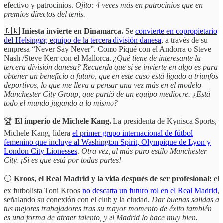
efectivo y patrocinios.
Ojito: 4 veces más en patrocinios que en
premios directos del tenis.
🇩🇰
Iniesta invierte en Dinamarca.
Se
convierte en copropietario
del Helsingør, equipo de la tercera división danesa
, a través de su
empresa “Never Say Never”. Como Piqué con el Andorra o Steve
Nash /Steve Kerr con el Mallorca.
¿Qué tiene de interesante la
tercera división danesa?
Recuerda que si se invierte en algo es para
obtener un beneficio a futuro, que en este caso está ligado a triunfos
deportivos, lo que me lleva a pensar una vez más en el modelo
Manchester City Group, que partió de un equipo mediocre. ¿Está
todo el mundo jugando a lo mismo?
🏆
El imperio de Michele Kang.
La presidenta de Kynisca Sports,
Michele Kang, lidera
el primer grupo internacional de fútbol
femenino que incluye al Washington Spirit, Olympique de Lyon y
London City Lionesses
.
Otra vez, al más puro estilo Manchester
City. ¡Si es que está por todas partes!
⚪
Kroos, el Real Madrid y la vida después de ser profesional:
el
ex futbolista Toni Kroos
no descarta un futuro rol en el Real Madrid
,
señalando su conexión con el club y la ciudad.
Dar buenas salidas a
tus mejores trabajadores tras su mayor momento de éxito también
es una forma de atraer talento, y el Madrid lo hace muy bien.