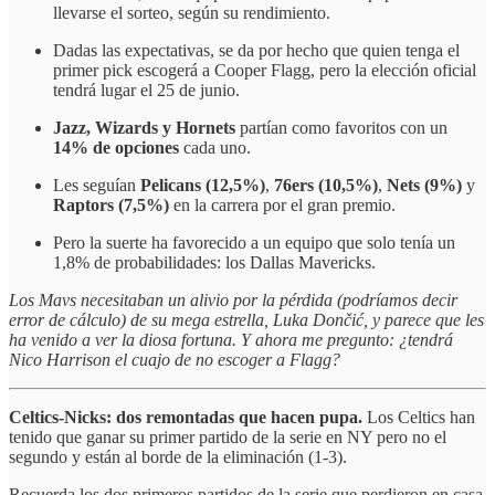
llevarse el sorteo, según su rendimiento.
Dadas las expectativas, se da por hecho que quien tenga el
primer pick escogerá a Cooper Flagg, pero la elección oficial
tendrá lugar el 25 de junio.
Jazz, Wizards y Hornets
partían como favoritos con un
14% de opciones
cada uno.
Les seguían
Pelicans (12,5%)
,
76ers (10,5%)
,
Nets (9%)
y
Raptors (7,5%)
en la carrera por el gran premio.
Pero la suerte ha favorecido a un equipo que solo tenía un
1,8% de probabilidades: los Dallas Mavericks.
Los Mavs necesitaban un alivio por la pérdida (podríamos decir
error de cálculo) de su mega estrella, Luka Dončić, y parece que les
ha venido a ver la diosa fortuna. Y ahora me pregunto: ¿tendrá
Nico Harrison el cuajo de no escoger a Flagg?
Celtics-Nicks: dos remontadas que hacen pupa.
Los Celtics han
tenido que ganar su primer partido de la serie en NY pero no el
segundo y están al borde de la eliminación (1-3).
Recuerda los dos primeros partidos de la serie que perdieron en casa