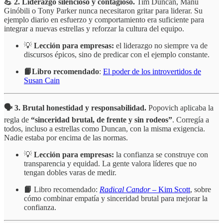
💪 2. Liderazgo silencioso y contagioso.
Tim Duncan, Manu
Ginóbili o Tony Parker nunca necesitaron gritar para liderar. Su
ejemplo diario en esfuerzo y comportamiento era suficiente para
integrar a nuevas estrellas y reforzar la cultura del equipo.
💡
Lección para empresas:
el liderazgo no siempre va de
discursos épicos, sino de predicar con el ejemplo constante.
📙Libro recomendado
:
El poder de los introvertidos de
Susan Cain
🗣️ 3. Brutal honestidad y responsabilidad.
Popovich aplicaba la
regla de
“sinceridad brutal, de frente y sin rodeos”
. Corregía a
todos, incluso a estrellas como Duncan, con la misma exigencia.
Nadie estaba por encima de las normas.
💡
Lección para empresas:
la confianza se construye con
transparencia y equidad. La gente valora líderes que no
tengan dobles varas de medir.
📙
Libro recomendado:
Radical Candor
– Kim Scott
, sobre
cómo combinar empatía y sinceridad brutal para mejorar la
confianza.