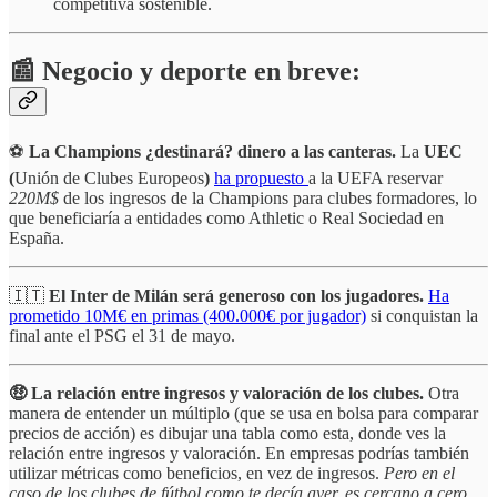
competitiva sostenible.
📰 Negocio y deporte en breve:
⚽
La Champions ¿destinará? dinero a las canteras.
La
UEC
(
Unión de Clubes Europeos
)
ha propuesto
a la UEFA reservar
220M$
de los ingresos de la Champions para clubes formadores, lo
que beneficiaría a entidades como Athletic o Real Sociedad en
España.
🇮🇹
El
Inter de Milán será generoso con los jugadores.
Ha
prometido 10M€ en primas (400.000€ por jugador)
si conquistan la
final ante el PSG el 31 de mayo.
🤑 La relación entre ingresos y valoración de los clubes.
Otra
manera de entender un múltiplo (que se usa en bolsa para comparar
precios de acción) es dibujar una tabla como esta, donde ves la
relación entre ingresos y valoración. En empresas podrías también
utilizar métricas como beneficios, en vez de ingresos.
Pero en el
caso de los clubes de fútbol como te decía ayer, es cercano a cero.