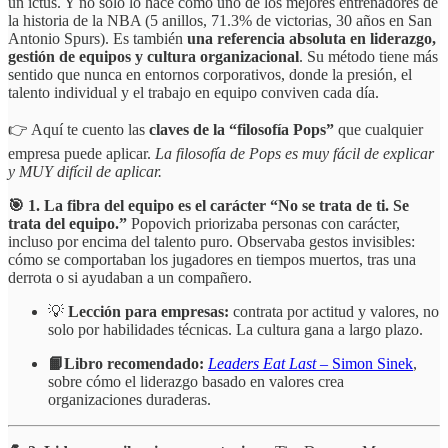
un ictus. Y no sólo lo hace como uno de los mejores entrenadores de
la historia de la NBA (5 anillos, 71.3% de victorias, 30 años en San
Antonio Spurs). Es también
una referencia absoluta en liderazgo,
gestión de equipos y cultura organizacional
. Su método tiene más
sentido que nunca en entornos corporativos, donde la presión, el
talento individual y el trabajo en equipo conviven cada día.
👉 Aquí te cuento las
claves de la “filosofía Pops”
que cualquier
empresa puede aplicar.
La filosofía de Pops es muy fácil de explicar
y MUY difícil de aplicar.
🎯 1. La fibra del equipo es el carácter “No se trata de ti. Se
trata del equipo.”
Popovich priorizaba personas con carácter,
incluso por encima del talento puro. Observaba gestos invisibles:
cómo se comportaban los jugadores en tiempos muertos, tras una
derrota o si ayudaban a un compañero.
💡
Lección para empresas:
contrata por actitud y valores, no
solo por habilidades técnicas. La cultura gana a largo plazo.
📙Libro recomendado:
Leaders Eat Last
– Simon Sinek
,
sobre cómo el liderazgo basado en valores crea
organizaciones duraderas.