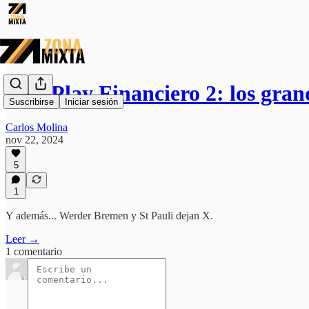
Fair Play Financiero 2: los gran
Suscribirse
Iniciar sesión
Carlos Molina
nov 22, 2024
5
1
Y además... Werder Bremen y St Pauli dejan X.
Leer →
1 comentario