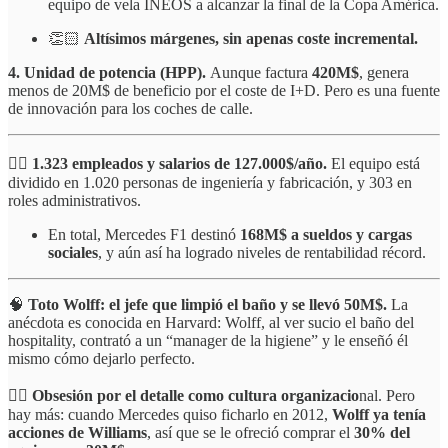
equipo de vela INEOS a alcanzar la final de la Copa América.
👏🏻
Altísimos márgenes, sin apenas coste incremental.
4. Unidad de potencia (HPP).
Aunque factura
420M$
, genera
menos de 20M$ de beneficio por el coste de I+D. Pero es una fuente
de innovación para los coches de calle.
👷‍♂️
1.323 empleados y salarios de 127.000$/año.
El equipo está
dividido en 1.020 personas de ingeniería y fabricación, y 303 en
roles administrativos.
En total, Mercedes F1 destinó
168M$ a sueldos y cargas
sociales
, y aún así ha logrado niveles de rentabilidad récord.
🧠
Toto Wolff: el jefe que limpió el baño y se llevó 50M$.
La
anécdota es conocida en Harvard: Wolff, al ver sucio el baño del
hospitality, contrató a un “manager de la higiene” y le enseñó él
mismo cómo dejarlo perfecto.
👌🏼
Obsesión por el detalle como cultura organizacio
nal. Pero
hay más: cuando Mercedes quiso ficharlo en 2012,
Wolff ya tenía
acciones de Williams
, así que se le ofreció comprar el
30% del