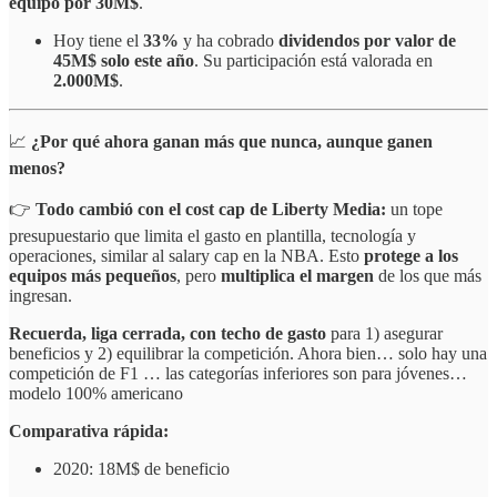
equipo por 30M$
.
Hoy tiene el
33%
y ha cobrado
dividendos por valor de
45M$ solo este año
. Su participación está valorada en
2.000M$
.
📈
¿Por qué ahora ganan más que nunca, aunque ganen
menos?
👉
Todo cambió con el cost cap de Liberty Media:
un tope
presupuestario que limita el gasto en plantilla, tecnología y
operaciones, similar al salary cap en la NBA. Esto
protege a los
equipos más pequeños
, pero
multiplica el margen
de los que más
ingresan.
Recuerda, liga cerrada, con techo de gasto
para 1) asegurar
beneficios y 2) equilibrar la competición. Ahora bien… solo hay una
competición de F1 … las categorías inferiores son para jóvenes…
modelo 100% americano
Comparativa rápida:
2020: 18M$ de beneficio