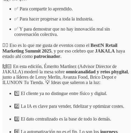
✅ Para compartir lo aprendido.
✅ Para hacer progresar a toda la industria.
✅ Y para demostrar que no hay innovación real sin
conversación colectiva.
☝🏻 Eso es lo que me gusta de eventos como el
Best!N Retail
Marketing Summit 2025
, y por eso celebro que
JAKALA
haya
estado ahí como
patrocinador
.
🙌🏻 En esta edición, Émerito Martínez (Advisor Director de
JAKALA) moderó la mesa sobre
omnicanalidad y retos phygital
,
junto a líderes de Leroy Merlin, Avanza Food, Brico Depot e
ILUNION Tu Tienda. 💡 Ideas que salieron a la luz:
1️⃣ El cliente ya no distingue entre físico y digital.
2️⃣ La IA es clave para vender, fidelizar y optimizar costes.
3️⃣ El dato centralizado es la base de todo lo demás.
4️⃣ La automatización no es el fin. Lo son los
journeys