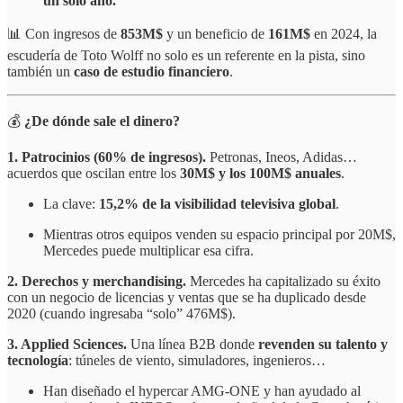
un solo año.
📊 Con ingresos de
853M$
y un beneficio de
161M$
en 2024, la
escudería de Toto Wolff no solo es un referente en la pista, sino
también un
caso de estudio financiero
.
💰
¿De dónde sale el dinero?
1. Patrocinios (60% de ingresos).
Petronas, Ineos, Adidas…
acuerdos que oscilan entre los
30M$ y los 100M$ anuales
.
La clave:
15,2% de la visibilidad televisiva global
.
Mientras otros equipos venden su espacio principal por 20M$,
Mercedes puede multiplicar esa cifra.
2. Derechos y merchandising.
Mercedes ha capitalizado su éxito
con un negocio de licencias y ventas que se ha duplicado desde
2020 (cuando ingresaba “solo” 476M$).
3. Applied Sciences.
Una línea B2B donde
revenden su talento y
tecnología
: túneles de viento, simuladores, ingenieros…
Han diseñado el hypercar AMG-ONE y han ayudado al