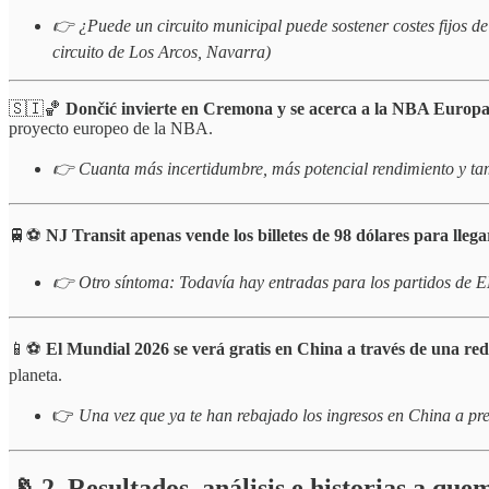
👉 ¿Puede un circuito municipal puede sostener costes fijos d
circuito de Los Arcos, Navarra)
🇸🇮🏀
Dončić invierte en Cremona y se acerca a la NBA Europa
proyecto europeo de la NBA.
👉 Cuanta más incertidumbre, más potencial rendimiento y ta
🚆⚽️
NJ Transit apenas vende los billetes de 98 dólares para llega
👉 Otro síntoma: Todavía hay entradas para los partidos de E
📱⚽️
El Mundial 2026 se verá gratis en China a través de una red 
planeta.
👉
Una vez que ya te han rebajado los ingresos en China a pre
📡 2. Resultados, análisis e historias a qu