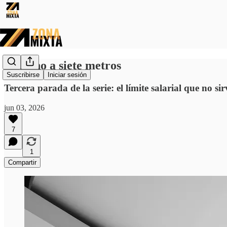
El techo a siete metros
Suscribirse
Iniciar sesión
Tercera parada de la serie: el límite salarial que no s
jun 03, 2026
7
1
Compartir