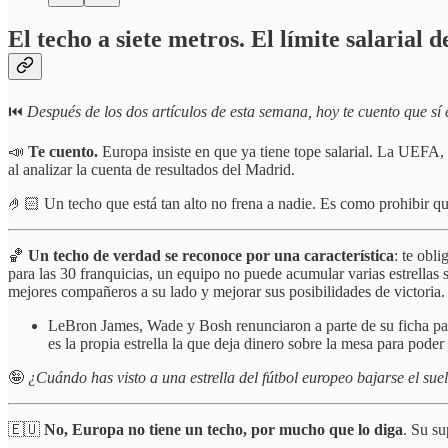
El techo a siete metros. El límite salarial 
⏮️
Después de los dos artículos de esta semana, hoy te cuento que sí e
📣
Te cuento.
Europa insiste en que ya tiene tope salarial. La UEFA,
al analizar la cuenta de resultados del Madrid.
🤌🏻 Un techo que está tan alto no frena a nadie. Es como prohibir q
🏀
Un techo de verdad se reconoce por una característica
: te obl
para las 30 franquicias, un equipo no puede acumular varias estrellas 
mejores compañeros a su lado y mejorar sus posibilidades de victoria.
LeBron James, Wade y Bosh renunciaron a parte de su ficha para
es la propia estrella la que deja dinero sobre la mesa para pode
🤪
¿Cuándo has visto a una estrella del fútbol europeo bajarse el sue
🇪🇺
No, Europa no tiene un techo, por mucho que lo diga
. Su su