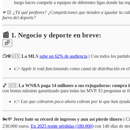
luego haces competir a equipos de diferentes ligas donde las reg
🫵🏻
¿Tú qué prefieres? ¿Competiciones que tienden a igualar la cali
fuera del deporte?
📰 1. Negocio y deporte en breve:
📺⚽️🇺🇸
La MLS
sube un 62% de audiencia
|
Con todos los partid
👉 Apple le está funcionando como canal de distribución en el
🏀 🇺🇸
La WNBA paga 14 millones a sus exjugadoras: compra leg
con bonus máximo garantizado para todas las MVP. El programa se fin
👉 Las que cobraron poco ahora cobran por lo que han ayudad
🏍️💸
Jerez bate su récord de ingresos y aun así pierde dinero |
Ci
230.000 euros.
En 2025 repite pérdidas (180.000)
con 140 días de de