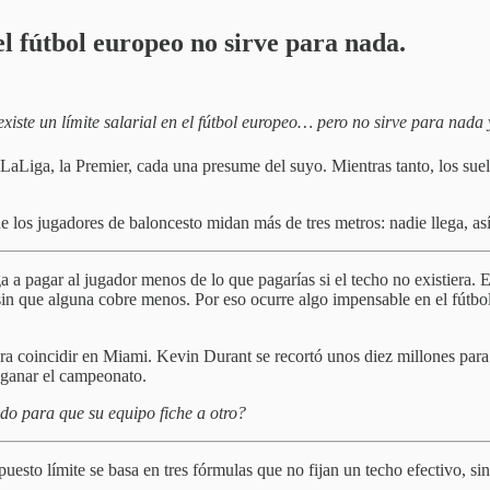
del fútbol europeo no sirve para nada.
xiste un límite salarial en el fútbol europeo… pero no sirve para nada 
 LaLiga, la Premier, cada una presume del suyo. Mientras tanto, los sue
ue los jugadores de baloncesto midan más de tres metros: nadie llega, 
iga a pagar al jugador menos de lo que pagarías si el techo no existiera. 
sin que alguna cobre menos. Por eso ocurre algo impensable en el fútbol
 coincidir en Miami. Kevin Durant se recortó unos diez millones para q
r ganar el campeonato.
ldo para que su equipo fiche a otro?
puesto límite se basa en tres fórmulas que no fijan un techo efectivo, si