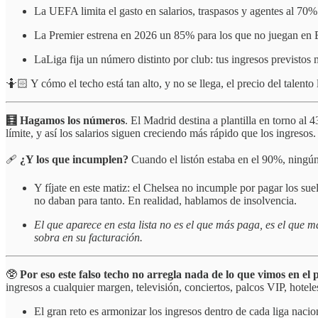
La UEFA limita el gasto en salarios, traspasos y agentes al 70% 
La Premier estrena en 2026 un 85% para los que no juegan en 
LaLiga fija un número distinto por club: tus ingresos previstos
🤷🏻 Y cómo el techo está tan alto, y no se llega, el precio del talento
🧮 Hagamos los números
. El Madrid destina a plantilla en torno al
límite, y así los salarios siguen creciendo más rápido que los ingresos.
🩹
¿Y los que incumplen?
Cuando el listón estaba en el 90%, ningún
Y fíjate en este matiz: el Chelsea no incumple por pagar los su
no daban para tanto. En realidad, hablamos de insolvencia.
El que aparece en esta lista no es el que más paga, es el que 
sobra en su facturación.
🥸
Por eso este falso techo no arregla nada de lo que vimos en el 
ingresos a cualquier margen, televisión, conciertos, palcos VIP, hotel
El gran reto es armonizar los ingresos dentro de cada liga naci