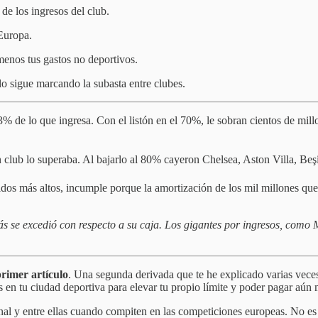
de los ingresos del club.
Europa.
 menos tus gastos no deportivos.
 lo sigue marcando la subasta entre clubes.
 43% de lo que ingresa. Con el listón en el 70%, le sobran cientos de mil
 club lo superaba. Al bajarlo al 80% cayeron Chelsea, Aston Villa, Beş
eldos más altos, incumple porque la amortización de los mil millones que
más se excedió con respecto a su caja. Los gigantes por ingresos, com
primer artículo
. Una segunda derivada que te he explicado varias veces
es en tu ciudad deportiva para elevar tu propio límite y poder pagar aún 
onal y entre ellas cuando compiten en las competiciones europeas. No es