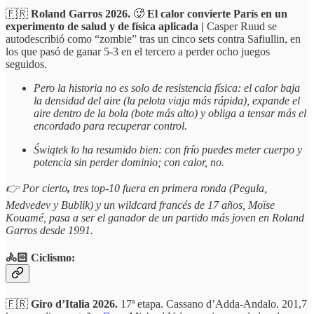
🇫🇷
Roland Garros 2026.
🥵
El calor convierte París en un
experimento de salud y de física aplicada |
Casper Ruud se
autodescribió como “zombie” tras un cinco sets contra Safiullin, en
los que pasó de ganar 5-3 en el tercero a perder ocho juegos
seguidos.
Pero la historia no es solo de resistencia física: el calor baja
la densidad del aire (la pelota viaja más rápida), expande el
aire dentro de la bola (bote más alto) y obliga a tensar más el
encordado para recuperar control.
Świątek lo ha resumido bien: con frío puedes meter cuerpo y
potencia sin perder dominio; con calor, no.
👉 Por cierto
,
tres top-10 fuera en primera ronda (Pegula,
Medvedev y Bublik) y un wildcard francés de 17 años, Moïse
Kouamé, pasa a ser el ganador de un partido más joven en Roland
Garros desde 1991.
🚴🏻 Ciclismo:
🇫🇷
Giro d’Italia 2026.
17ª etapa. Cassano d’Adda-Andalo. 201,7