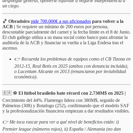
despliegue general, oponerse equivale a negarle independencia a
un ciego.
🏀
Obradoiro
pide 700.000€ a sus aficionados
para volver a la
ACB |
Se requiere un mínimo de 200 euros por persona,
descontable parcialmente del carnet y la fecha límite es el 8 de Junio.
El club gallego utiliza a su masa social como banco para afrontar la
auditoría de la ACB y financiar su vuelta a la Liga Endesa tras el
ascenso.
👉 Recuerda los problemas de equipos como el CB Tizona en
2012-15, Real Betis en 2025 (ambos con denuncia incluida),
o Lucentum Alicante en 2013 (renunciaron por inviabilidad
económica).
🇧🇷 ⚽️
El fútbol brasileño bate récord con 2.730M$ en 2025 |
Crecimiento del 44%. Flamengo lidera con 380M$, seguido de
Palmeiras (308) y Botafogo (252), confirmando que el modelo SAF
y la profesionalización financiera empiezan a dar resultados visibles.
👉 Me toca rascar para ver a qué nivel de beneficios están: i)
Premier league (números rojos), ii) España / Alemania (no dan