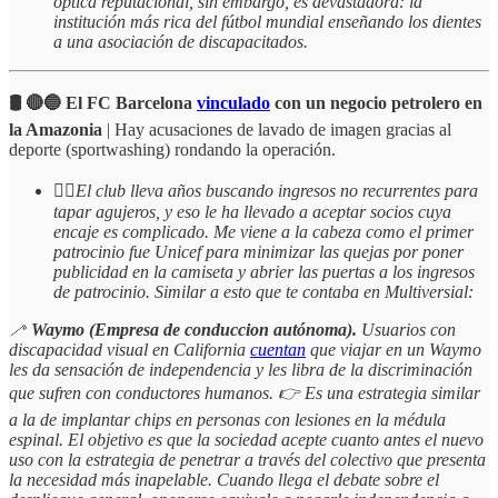
óptica reputacional, sin embargo, es devastadora: la
institución más rica del fútbol mundial enseñando los dientes
a una asociación de discapacitados.
🛢️ 🔴🔵 El FC Barcelona
vinculado
con un negocio petrolero en
la Amazonia
| Hay acusaciones de lavado de imagen gracias al
deporte (sportwashing) rondando la operación.
☝🏻
El club lleva años buscando ingresos no recurrentes para
tapar agujeros, y eso le ha llevado a aceptar socios cuya
encaje es complicado. Me viene a la cabeza como el primer
patrocinio fue Unicef para minimizar las quejas por poner
publicidad en la camiseta y abrier las puertas a los ingresos
de patrocinio. Similar a esto que te contaba en Multiversial:
🦯
Waymo (Empresa de conduccion autónoma).
Usuarios con
discapacidad visual en California
cuentan
que viajar en un Waymo
les da sensación de independencia y les libra de la discriminación
que sufren con conductores humanos. 👉 Es una estrategia similar
a la de implantar chips en personas con lesiones en la médula
espinal. El objetivo es que la sociedad acepte cuanto antes el nuevo
uso con la estrategia de penetrar a través del colectivo que presenta
la necesidad más inapelable. Cuando llega el debate sobre el