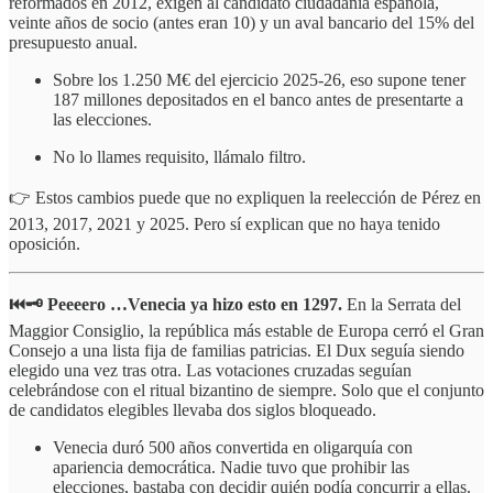
reformados en 2012, exigen al candidato ciudadanía española,
veinte años de socio (antes eran 10) y un aval bancario del 15% del
presupuesto anual.
Sobre los 1.250 M€ del ejercicio 2025-26, eso supone tener
187 millones depositados en el banco antes de presentarte a
las elecciones.
No lo llames requisito, llámalo filtro.
👉 Estos cambios puede que no expliquen la reelección de Pérez en
2013, 2017, 2021 y 2025. Pero sí explican que no haya tenido
oposición.
⏮️🗝️ Peeeero …Venecia ya hizo esto en 1297.
En la Serrata del
Maggior Consiglio, la república más estable de Europa cerró el Gran
Consejo a una lista fija de familias patricias. El Dux seguía siendo
elegido una vez tras otra. Las votaciones cruzadas seguían
celebrándose con el ritual bizantino de siempre. Solo que el conjunto
de candidatos elegibles llevaba dos siglos bloqueado.
Venecia duró 500 años convertida en oligarquía con
apariencia democrática. Nadie tuvo que prohibir las
elecciones, bastaba con decidir quién podía concurrir a ellas.