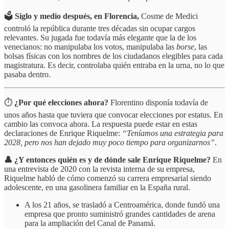
🗳️
Siglo y medio después, en Florencia,
Cosme de Medici
controló la república durante tres décadas sin ocupar cargos
relevantes. Su jugada fue todavía más elegante que la de los
venecianos: no manipulaba los votos, manipulaba las
borse
, las
bolsas físicas con los nombres de los ciudadanos elegibles para cada
magistratura. Es decir, controlaba quién entraba en la urna, no lo que
pasaba dentro.
⏱️
¿Por qué elecciones ahora?
Florentino disponía todavía de
unos años hasta que tuviera que convocar elecciones por estatus. En
cambio las convoca ahora. La respuesta puede estar en estas
declaraciones de Enrique Riquelme:
“Teníamos una estrategia para
2028, pero nos han dejado muy poco tiempo para organizarnos”
.
👤 ¿Y entonces quién es y de dónde sale Enrique Riquelme?
En
una entrevista de 2020 con la revista interna de su empresa,
Riquelme habló de cómo comenzó su carrera empresarial siendo
adolescente, en una gasolinera familiar en la España rural.
A los 21 años, se trasladó a Centroamérica, donde fundó una
empresa que pronto suministró grandes cantidades de arena
para la ampliación del Canal de Panamá.