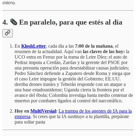
entera.
4.
🗞️
En paralelo, para que estés al día
En
KloshLetter
, cada día a las
7:00 de la mañana
, el
resumen de la actualidad. Aquí van
las claves de las hoy:
la
UCO entra en Ferraz por la trama de Leire Díez; el auto de
Pedraz imputa a Cerdán, Zarrías y la gerente del PSOE por
una presunta operación para desestabilizar causas judiciales;
Pedro Sánchez defiende a Zapatero desde Roma y niega que
el caso Leire impugne la gestión del Gobierno; EE.UU.
derriba drones iraníes y Teherán responde con un ataque a
una base estadounidense; Uganda cierra la frontera por el
avance del ébola; Colombia investiga hasta medio centenar de
muertos por combates ligados al control del narcotráfico.
Hoy en
MultiVersial
:
La trampa de los agentes de IA para la
empresa
. Si crees que la IA sustituye a tu plantilla, prepárate
para soltar pasta