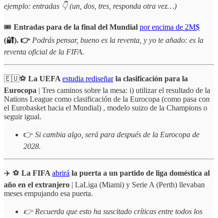
ejemplo: entradas 👇 (un, dos, tres, responda otra vez…)
🎟️
Entradas para de la final del Mundial
por encima de 2M$
(🔐). 👉
Podrás pensar, bueno es la reventa, y yo te añado: es la
reventa oficial de la FIFA.
🇪🇺⚽️
La UEFA
estudia rediseñar
la clasificación para la
Eurocopa
| Tres caminos sobre la mesa: i) utilizar el resultado de la
Nations League como clasificación de la Eurocopa (como pasa con
el Eurobasket hacia el Mundial) , modelo suizo de la Champions o
seguir igual.
👉
Si cambia algo, será para después de la Eurocopa de
2028.
✈️ ⚽️
La FIFA
abrirá
la puerta a un partido de liga doméstica al
año en el extranjero
| LaLiga (Miami) y Serie A (Perth) llevaban
meses empujando esa puerta.
👉 Recuerda que esto ha suscitado críticas entre todos los