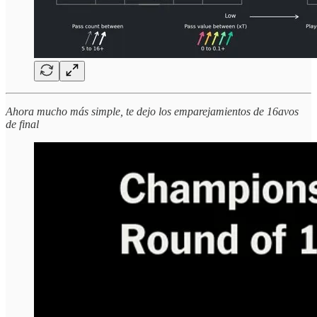
Ahora mucho más simple, te dejo los emparejamientos de 16avos
de final