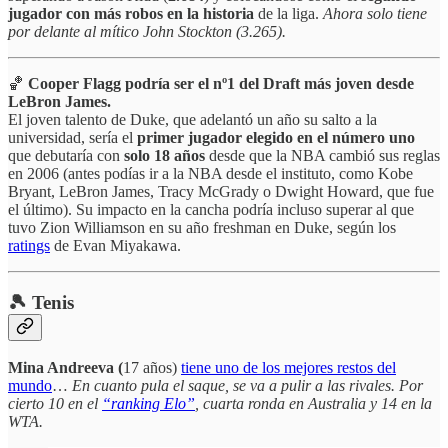
jugador con más robos en la historia
de la liga.
Ahora solo tiene
por delante al mítico John Stockton (3.265).
🏀
Cooper Flagg podría ser el nº1 del Draft más joven desde
LeBron James.
El joven talento de Duke, que adelantó un año su salto a la
universidad, sería el
primer jugador elegido en el número uno
que debutaría con
solo 18 años
desde que la NBA cambió sus reglas
en 2006 (antes podías ir a la NBA desde el instituto, como Kobe
Bryant, LeBron James, Tracy McGrady o Dwight Howard, que fue
el último). Su impacto en la cancha podría incluso superar al que
tuvo Zion Williamson en su año freshman en Duke, según los
ratings
de Evan Miyakawa.
🎾 Tenis
Mina Andreeva (
17 años)
tiene uno de los mejores restos del
mundo
…
En cuanto pula el saque, se va a pulir a las rivales. Por
cierto 10 en el
“ranking Elo”
, cuarta ronda en Australia y 14 en la
WTA.