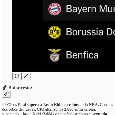
🏀 Baloncesto:
👋
Chris Paul supera a Jason Kidd en robos en la NBA.
Con sus
dos robos del jueves, CP3 alcanzó los
2.686
en su carrera,
superando a Jason Kidd (
2.684
) y colocándose como el
segundo