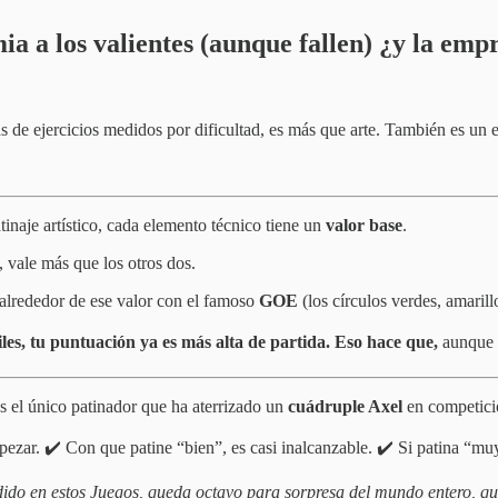
mia a los valientes (aunque fallen) ¿y la emp
nas de ejercicios medidos por dificultad, es más que arte. También es un
tinaje artístico, cada elemento técnico tiene un
valor base
.
, vale más que los otros dos.
alrededor de ese valor con el famoso
GOE
(los círculos verdes, amarillo
ciles, tu puntuación ya es más alta de partida. Eso hace que,
aunque f
s el único patinador que ha aterrizado un
cuádruple Axel
en competició
ezar. ✔️ Con que patine “bien”, es casi inalcanzable. ✔️ Si patina “muy
dido en estos Juegos, queda octavo para sorpresa del mundo entero, qu