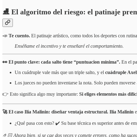
⛸️ El algoritmo del riesgo: el patinaje pre
📣
Te cuento.
El patinaje artístico, como todos los deportes con ruti
Enséñame el incentivo y te enseñaré el comportamiento.
👀 El punto clave: cada salto tiene “puntuacion mínima”.
En el pa
Un cuádruple vale más que un triple salto, y el
cuádruple Axel
Los jueces no pueden inventarse la nota. Solo pueden moverse 
👉 Esto significa algo muy importante:
Si eliges elementos más difí
🚀 El caso Ilia Malinin: diseñar ventaja estructural. Ilia Malinin
e
¿Qué pasa con esto? ✔️ Su base técnica es superior antes de emp
🤌🏻 Ahora bien, si se cae dos veces y comete errores, como ha suce