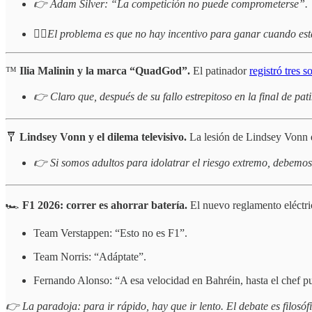
👉 Adam Silver: “La competición no puede comprometerse”.
☝🏻
El problema es que no hay incentivo para ganar cuando está
™️
Ilia Malinin y la marca “QuadGod”.
El patinador
registró tres 
👉 Claro que, después de su fallo estrepitoso en la final de p
🩼
Lindsey Vonn y el dilema televisivo.
La lesión de Lindsey Vonn de
👉 Si somos adultos para idolatrar el riesgo extremo, debemos 
🏎️
F1 2026: correr es ahorrar batería.
El nuevo reglamento eléctri
Team Verstappen: “Esto no es F1”.
Team Norris: “Adáptate”.
Fernando Alonso: “A esa velocidad en Bahréin, hasta el chef p
👉 La paradoja: para ir rápido, hay que ir lento. El debate es filosóf