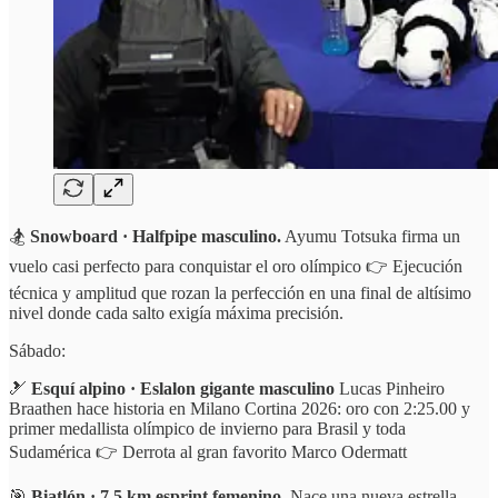
🏂
Snowboard · Halfpipe masculino.
Ayumu Totsuka firma un
vuelo casi perfecto para conquistar el oro olímpico 👉 Ejecución
técnica y amplitud que rozan la perfección en una final de altísimo
nivel donde cada salto exigía máxima precisión.
Sábado:
🎿
Esquí alpino · Eslalon gigante masculino
Lucas Pinheiro
Braathen hace historia en Milano Cortina 2026: oro con 2:25.00 y
primer medallista olímpico de invierno para Brasil y toda
Sudamérica 👉 Derrota al gran favorito Marco Odermatt
🎯
Biatlón · 7,5 km esprint femenino.
Nace una nueva estrella