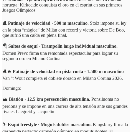
noruega: Kirkeeide conquista el oro en el esprint en sus primeros
Juegos Olímpicos.
⛸️
Patinaje de velocidad · 500 m masculino.
Stolz impone su ley
en la pista “mágica” de Milán con récord y victoria sobre De Boo,
que sufrió una caída en plena final.
🪂
Saltos de esquí · Trampolín largo individual masculino.
Domen Prevc firma una remontada espectacular para lograr su
segundo oro en Milano Cortina.
⛸️🔥
Patinaje de velocidad en pista corta · 1.500 m masculino
Van ’t Wout completa el doblete dorado en Milano Cortina 2026.
Domingo:
🏔️
Biatlón · 12,5 km persecución masculina.
Ponsiluoma no
perdona y se impone en una carrera de alta tensión ante sus grandes
rivales Laegreid y Jacquelin
⛷️
Esquí freestyle · Moguls dobles masculino.
Kingsbury firma la
despedida perfecta: campeón olímpico en moguls dobles. El