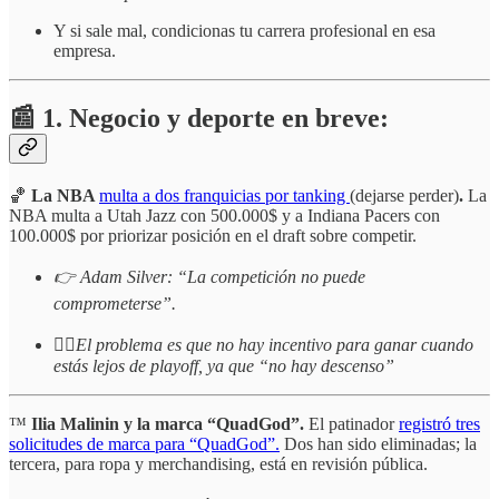
Y si sale mal, condicionas tu carrera profesional en esa
empresa.
📰 1. Negocio y deporte en breve:
🏀
La NBA
multa a dos franquicias por tanking
(dejarse perder)
.
La
NBA multa a Utah Jazz con 500.000$ y a Indiana Pacers con
100.000$ por priorizar posición en el draft sobre competir.
👉 Adam Silver: “La competición no puede
comprometerse”.
☝🏻
El problema es que no hay incentivo para ganar cuando
estás lejos de playoff, ya que “no hay descenso”
™️
Ilia Malinin y la marca “QuadGod”.
El patinador
registró tres
solicitudes de marca para “QuadGod”.
Dos han sido eliminadas; la
tercera, para ropa y merchandising, está en revisión pública.