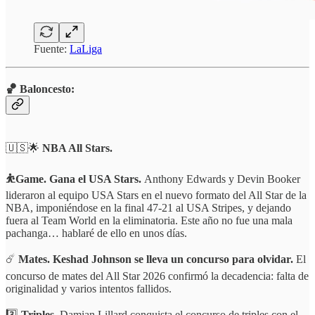
Fuente:
LaLiga
🏀 Baloncesto:
🇺🇸🌟
NBA All Stars.
⛹️Game. Gana el USA Stars.
Anthony Edwards y Devin Booker
lideraron al equipo USA Stars en el nuevo formato del All Star de la
NBA, imponiéndose en la final 47-21 al USA Stripes, y dejando
fuera al Team World en la eliminatoria. Este año no fue una mala
pachanga… hablaré de ello en unos días.
☄️
Mates. Keshad Johnson se lleva un concurso para olvidar.
El
concurso de mates del All Star 2026 confirmó la decadencia: falta de
originalidad y varios intentos fallidos.
3️⃣
Triples.
Damian Lillard conquista el concurso de triples con el