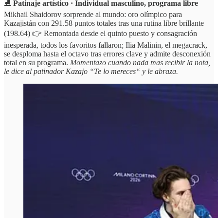
⛸️
Patinaje artístico · Individual masculino, programa libre
Mikhail Shaidorov sorprende al mundo: oro olímpico para
Kazajistán con 291.58 puntos totales tras una rutina libre brillante
(198.64) 👉 Remontada desde el quinto puesto y consagración
inesperada, todos los favoritos fallaron; Ilia Malinin, el megacrack,
se desploma hasta el octavo tras errores clave y admite desconexión
total en su programa.
Momentazo cuando nada mas recibir la nota,
le dice al patinador Kazajo “Te lo mereces“ y le abraza.