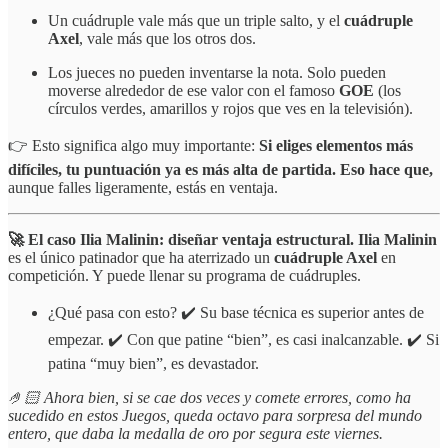
Un cuádruple vale más que un triple salto, y el
cuádruple
Axel
, vale más que los otros dos.
Los jueces no pueden inventarse la nota. Solo pueden
moverse alrededor de ese valor con el famoso
GOE
(los
círculos verdes, amarillos y rojos que ves en la televisión).
👉 Esto significa algo muy importante:
Si eliges elementos más
difíciles, tu puntuación ya es más alta de partida. Eso hace que,
aunque falles ligeramente, estás en ventaja.
🚀 El caso Ilia Malinin: diseñar ventaja estructural. Ilia Malinin
es el único patinador que ha aterrizado un
cuádruple Axel
en
competición. Y puede llenar su programa de cuádruples.
¿Qué pasa con esto? ✔️ Su base técnica es superior antes de
empezar. ✔️ Con que patine “bien”, es casi inalcanzable. ✔️ Si
patina “muy bien”, es devastador.
🤌🏻 Ahora bien, si se cae dos veces y comete errores, como ha
sucedido en estos Juegos, queda octavo para sorpresa del mundo
entero, que daba la medalla de oro por segura este viernes.