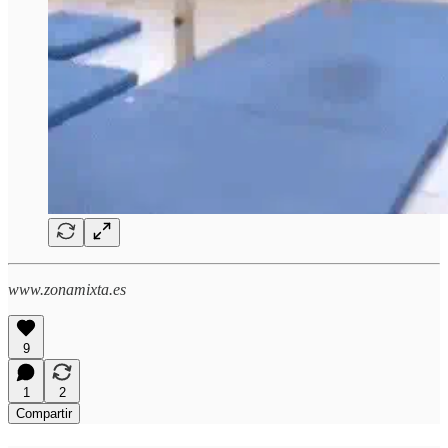
www.zonamixta.es
9
1
2
Compartir