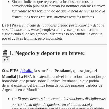
Sin un sindicato que represente a los dos extremos, la
conversación pública la marcan los nombres con más altavoz.
👉 Nadie se ha sorprendido de que la nota de prensa solo la
firmen unos pocos tenistas, mientras sean los mejores.
La PTPA (
el sindicato de jugadores creado por Djokovic y del que
se salió hace unos meses
) empieza a moverse, pero su discurso
sigue siendo el de los grandes. Mientras eso no cambie, la disputa
por el 22% es legítima, pero incompleta.
📰 1. Negocio y deporte en breve:
⚽️⚖️
FIFA
globaliza
la sanción a Prestianni, que se juega el
Mundial
| La FIFA ha extendido a nivel internacional la sanción por
homofobia que pesaba sobre Gianluca Prestianni, lo que podría
dejar al extremo del Benfica fuera de los dos primeros partidos de
Argentina en el Mundial.
👉 El precedente es lo relevante: las sanciones disciplinarias
por conducta dejan de quedarse en el ámbito local y
empiezan a trasladarse con el jugador al torneo más visible.