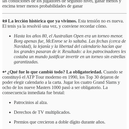
las condiciones de los jugadores de segundo nivel, ganar menos y
encima tener menos probabilidades de ganar
📜 La lección histórica que ya vivimos.
Esta tensión no es nueva.
El tenis ya la resolvió una vez, y conviene recordar cómo.
Hasta los años 80, el Australian Open era un torneo menor.
Borg apenas fue, McEnroe se lo saltaba. Las fechas (cerca de
Navidad), la lejanía y la libertad del calendario hacían que
los grandes pasaran de ir. Resultado: a los patrocinadores les
costaba un mundo justificar invertir en un torneo sin estrellas
garantizadas.
↩️ ¿Qué fue lo que cambió todo? La obligatoriedad.
Cuando se
constituyó el ATP Tour moderno en 1990, los Top 30 dejaron de
poder elegir calendario a la carta. Jugar los cuatro Grand Slams y
ocho de los nueve Masters 1000 pasó a ser obligatorio. La
consecuencia inmediata fue brutal:
Patrocinios al alza.
Derechos de TV multiplicados.
Premios que crecieron a doble dígito durante años.