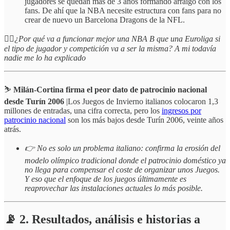
jugadores se quedan más de 3 años formando arraigo con los
fans. De ahí que la NBA necesite estructura con fans para no
crear de nuevo un Barcelona Dragons de la NFL.
☝🏻
¿Por qué va a funcionar mejor una NBA B que una Euroliga si
el tipo de jugador y competición va a ser la misma? A mi todavía
nadie me lo ha explicado
⛷️
Milán-Cortina firma el peor dato de patrocinio nacional
desde Turín 2006
|Los Juegos de Invierno italianos colocaron 1,3
millones de entradas, una cifra correcta, pero los
ingresos por
patrocinio nacional
son los más bajos desde Turín 2006, veinte años
atrás.
👉 No es solo un problema italiano: confirma la erosión del
modelo olímpico tradicional donde el patrocinio doméstico ya
no llega para compensar el coste de organizar unos Juegos.
Y eso que el enfoque de los juegos últimamente es
reaprovechar las instalaciones actuales lo más posible.
📡 2. Resultados, análisis e historias a