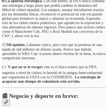
🌐
La apuesta estratégica.
Con este torneo, la FIFA busca cimentar
una estrategia a largo plazo que podría cambiar la dinámica del
fútbol de clubes mundial. Los equipos, aunque inicialmente reacios
por las demandas físicas, reconocen el potencial de este escaparate
global para fortalecer su marca y afianzar su economía. Esperaba
esto de los clubes menos poderosos, que agradecen la exposición y
vías alternativas de obtener ingresos. Pero parece que incluso clubes
como el Manchester City, PSG y Real Madrid son conversos de la
CWC y ahora ven la luz.
☝🏻Mi opinión.
Llámame cínico, pero creo que la promesa de una
tajada de mil millones de dólares ayuda. Parece que habrán
aprendido la NBA Cup: si pones dinero encima de la mesa, la nueva
competición funciona.
👉
Y que no se te escape:
este es el único torneo que la FIFA
organiza a nivel de clubes; lo heredó de la antigua Intercontinental
que organizaba la UEFA con la CONMEBOL.
La estrategia de
acaparar más tiempo de calendario está servida.
📰 Negocio y deporte en breve: