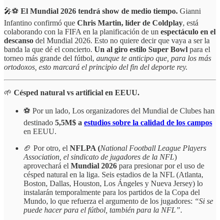
🎤⚽
El Mundial 2026 tendrá show de medio tiempo.
Gianni
Infantino confirmó que
Chris Martin, líder de Coldplay
, está
colaborando con la FIFA en la planificación de un
espectáculo en el
descanso
del Mundial 2026. Esto no quiere decir que vaya a ser la
banda la que dé el concierto.
Un al giro estilo Super Bowl
para el
torneo más grande del fútbol,
aunque te anticipo que, para los más
ortodoxos, esto marcará el principio del fin
del deporte rey.
🌱
Césped natural vs artificial en EEUU.
⚽️ Por un lado, Los organizadores del Mundial de Clubes han
destinado
5,5M$ a
estudios sobre la calidad de los campos
en EEUU.
🏈 Por otro, el
NFLPA (
National Football League Players
Association, el sindicato de jugadores de la NFL
)
aprovechará el
Mundial 2026
para presionar por el uso de
césped natural en la liga. Seis estadios de la NFL (Atlanta,
Boston, Dallas, Houston, Los Ángeles y Nueva Jersey) lo
instalarán temporalmente para los partidos de la Copa del
Mundo, lo que refuerza el argumento de los jugadores:
“Si se
puede hacer para el fútbol, también para la NFL”
.