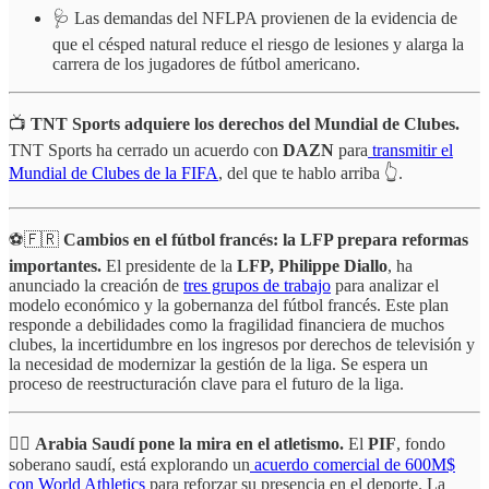
🩺 Las demandas del NFLPA provienen de la evidencia de
que el césped natural reduce el riesgo de lesiones y alarga la
carrera de los jugadores de fútbol americano.
📺
TNT Sports adquiere los derechos del Mundial de Clubes.
TNT Sports ha cerrado un acuerdo con
DAZN
para
transmitir el
Mundial de Clubes de la FIFA
, del que te hablo arriba 👆.
⚽🇫🇷
Cambios en el fútbol francés: la LFP prepara reformas
importantes.
El presidente de la
LFP, Philippe Diallo
, ha
anunciado la creación de
tres grupos de trabajo
para analizar el
modelo económico y la gobernanza del fútbol francés. Este plan
responde a debilidades como la fragilidad financiera de muchos
clubes, la incertidumbre en los ingresos por derechos de televisión y
la necesidad de modernizar la gestión de la liga. Se espera un
proceso de reestructuración clave para el futuro de la liga.
🏃‍♂️
Arabia Saudí pone la mira en el atletismo.
El
PIF
, fondo
soberano saudí, está explorando un
acuerdo comercial de 600M$
con World Athletics
para reforzar su presencia en el deporte. La