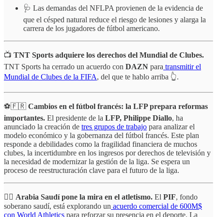
🩺 Las demandas del NFLPA provienen de la evidencia de
que el césped natural reduce el riesgo de lesiones y alarga la
carrera de los jugadores de fútbol americano.
📺
TNT Sports adquiere los derechos del Mundial de Clubes.
TNT Sports ha cerrado un acuerdo con
DAZN
para
transmitir el
Mundial de Clubes de la FIFA
, del que te hablo arriba 👆.
⚽🇫🇷
Cambios en el fútbol francés: la LFP prepara reformas
importantes.
El presidente de la
LFP, Philippe Diallo
, ha
anunciado la creación de
tres grupos de trabajo
para analizar el
modelo económico y la gobernanza del fútbol francés. Este plan
responde a debilidades como la fragilidad financiera de muchos
clubes, la incertidumbre en los ingresos por derechos de televisión y
la necesidad de modernizar la gestión de la liga. Se espera un
proceso de reestructuración clave para el futuro de la liga.
🏃‍♂️
Arabia Saudí pone la mira en el atletismo.
El
PIF
, fondo
soberano saudí, está explorando un
acuerdo comercial de 600M$
con World Athletics
para reforzar su presencia en el deporte. La