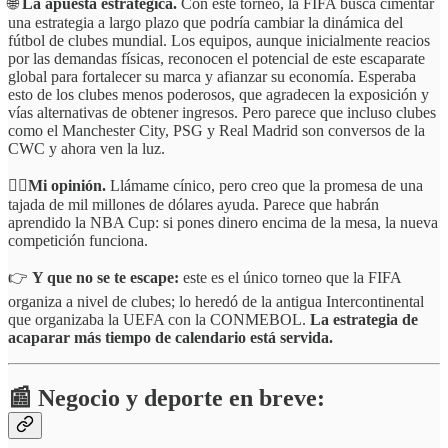
🌐
La apuesta estratégica.
Con este torneo, la FIFA busca cimentar
una estrategia a largo plazo que podría cambiar la dinámica del
fútbol de clubes mundial. Los equipos, aunque inicialmente reacios
por las demandas físicas, reconocen el potencial de este escaparate
global para fortalecer su marca y afianzar su economía. Esperaba
esto de los clubes menos poderosos, que agradecen la exposición y
vías alternativas de obtener ingresos. Pero parece que incluso clubes
como el Manchester City, PSG y Real Madrid son conversos de la
CWC y ahora ven la luz.
☝🏻Mi opinión.
Llámame cínico, pero creo que la promesa de una
tajada de mil millones de dólares ayuda. Parece que habrán
aprendido la NBA Cup: si pones dinero encima de la mesa, la nueva
competición funciona.
👉
Y que no se te escape:
este es el único torneo que la FIFA
organiza a nivel de clubes; lo heredó de la antigua Intercontinental
que organizaba la UEFA con la CONMEBOL.
La estrategia de
acaparar más tiempo de calendario está servida.
📰 Negocio y deporte en breve: