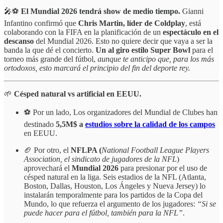
🎤⚽
El Mundial 2026 tendrá show de medio tiempo.
Gianni
Infantino confirmó que
Chris Martin, líder de Coldplay
, está
colaborando con la FIFA en la planificación de un
espectáculo en el
descanso
del Mundial 2026. Esto no quiere decir que vaya a ser la
banda la que dé el concierto.
Un al giro estilo Super Bowl
para el
torneo más grande del fútbol,
aunque te anticipo que, para los más
ortodoxos, esto marcará el principio del fin
del deporte rey.
🌱
Césped natural vs artificial en EEUU.
⚽️ Por un lado, Los organizadores del Mundial de Clubes han
destinado
5,5M$ a
estudios sobre la calidad de los campos
en EEUU.
🏈 Por otro, el
NFLPA (
National Football League Players
Association, el sindicato de jugadores de la NFL
)
aprovechará el
Mundial 2026
para presionar por el uso de
césped natural en la liga. Seis estadios de la NFL (Atlanta,
Boston, Dallas, Houston, Los Ángeles y Nueva Jersey) lo
instalarán temporalmente para los partidos de la Copa del
Mundo, lo que refuerza el argumento de los jugadores:
“Si se
puede hacer para el fútbol, también para la NFL”
.