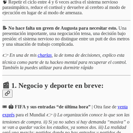
🧠 Repetir el ciclo entre 4 y 6 veces activa el sistema nervioso
parasimpático, reduce el cortisol y devuelve al cerebro al modo de
ejecución en lugar de al modo de amenaza.
📝 No hace falta un green de Augusta para necesitar esto.
Una
presentación importante, una negociación tensa, una decisión bajo
presión: el sistema nervioso no distingue entre un putt de dos metros
y una situación de trabajo complicada.
👉 En una de mis
charlas
, la de toma de decisiones, explico esta
técnica como parte de tu hackeo mental para recuperar el control.
También la puedes utilizar para dormirte rápido
📰 1. Negocio y deporte en breve:
🎟️ 🏟️
FIFA y sus entradas “de última hora”
| Otra fase de
venta
exprés
para el Mundial
👉 i) La organización conoce lo que son las
tensiones de compra. ii) Si ya no sabes si hay demanda “masiva” o
se van a quedar vacíos los estadios, ya somos dos. iii) La realidad
será una mezcla: partidos donde no hay entradas y partidos de