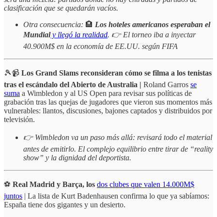
clasificación que se quedarán vacíos.
Otra consecuencia:
🏨
Los hoteles americanos esperaban el
Mundial
y llegó la realidad
. 👉 El torneo iba a inyectar
40.900M$ en la economía de EE.UU. según FIFA
🎾📹
Los Grand Slams reconsideran cómo se filma a los tenistas
tras el escándalo del Abierto de Australia |
Roland Garros
se
suma
a Wimbledon y al US Open para revisar sus políticas de
grabación tras las quejas de jugadores que vieron sus momentos más
vulnerables: llantos, discusiones, bajones captados y distribuidos por
televisión.
👉 Wimbledon va un paso más allá: revisará todo el material
antes de emitirlo. El complejo equilibrio entre tirar de “reality
show” y la dignidad del deportista.
⚽
Real Madrid y Barça, los
dos clubes que valen 14.000M$
juntos
| La lista de Kurt Badenhausen confirma lo que ya sabíamos:
España tiene dos gigantes y un desierto.