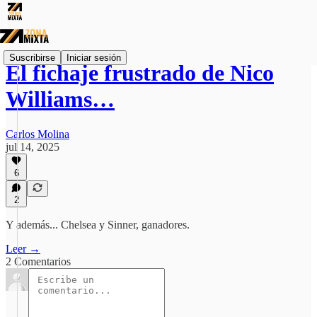
Suscribirse
Iniciar sesión
El fichaje frustrado de Nico
Williams…
Carlos Molina
jul 14, 2025
6
2
Y además... Chelsea y Sinner, ganadores.
Leer →
2 Comentarios