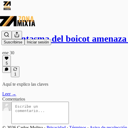
El fantasma del boicot amenaz
Suscribirse
Iniciar sesión
ene 30
5
1
Aquí te explico las claves
Leer →
Comentarios
© 2026 Carlos Molina
·
Privacidad
∙
Términos
∙
Aviso de recolección