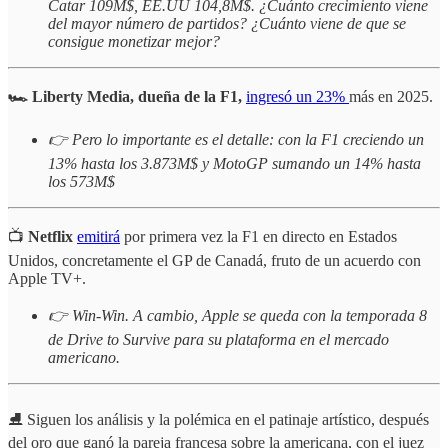
Catar 109M$, EE.UU 104,8M$. ¿Cuánto crecimiento viene
del mayor número de partidos? ¿Cuánto viene de que se
consigue monetizar mejor?
🏎️ Liberty Media, dueña de la F1,
ingresó un 23%
más en 2025.
👉
Pero lo importante es el detalle: con la F1 creciendo un
13% hasta los 3.873M$ y MotoGP sumando un 14% hasta
los 573M$
📺
Netflix
emitirá
por primera vez la F1 en directo en Estados
Unidos, concretamente el GP de Canadá, fruto de un acuerdo con
Apple TV+.
👉 Win-Win. A cambio, Apple se queda con la temporada 8
de Drive to Survive para su plataforma en el mercado
americano.
⛸️ Siguen los análisis y la polémica en el patinaje artístico, después
del oro que ganó la pareja francesa sobre la americana, con el juez