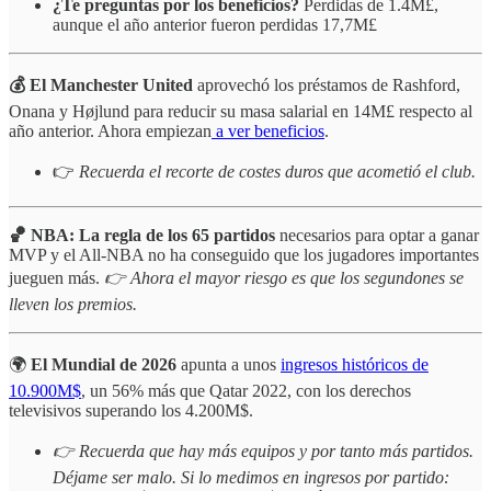
¿Te preguntas por los beneficios?
Perdidas de 1.4M£,
aunque el año anterior fueron perdidas 17,7M£
💰 El Manchester United
aprovechó los préstamos de Rashford,
Onana y Højlund para reducir su masa salarial en 14M£ respecto al
año anterior. Ahora empiezan
a ver beneficios
.
👉
Recuerda el recorte de costes duros que acometió el club.
🏀 NBA: La regla de los 65 partidos
necesarios para optar a ganar
MVP y el All-NBA no ha conseguido que los jugadores importantes
jueguen más.
👉 Ahora el mayor riesgo es que los segundones se
lleven los premios.
🌍
El Mundial de 2026
apunta a unos
ingresos históricos de
10.900M$
, un 56% más que Qatar 2022, con los derechos
televisivos superando los 4.200M$.
👉 Recuerda que hay más equipos y por tanto más partidos.
Déjame ser malo. Si lo medimos en ingresos por partido: