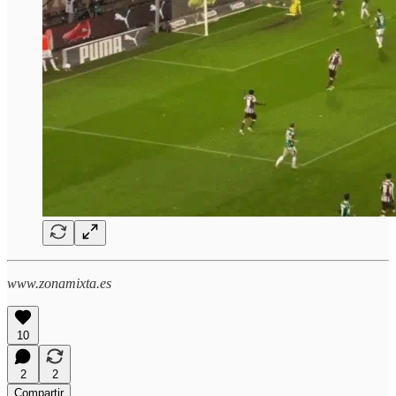
www.zonamixta.es
10
2
2
Compartir