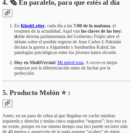
4.
🗞️
En paralelo, para que estés al día
En
KloshLetter
, cada día a las
7:00 de la mañana
, el
resumen de la actualidad. Aquí van
las claves de las hoy:
d
oble derrota parlamentaria del Gobierno; Feijóo abre el
debate sobre el posible regreso de Juan Carlos I; Pakistán
declara la guerra a Afganistán y bombardea Kabul; las
patologías psicológicas entre los jóvenes baten récords.
Hoy en MultiVersial:
Mi móvil rosa
. A veces es mejor
empezar por la diferenciación antes de luchar por la
perfección
5. Producto Molón ⭐ :
Antes, en un paso de cebra al que llegabas en coche mirabas
izquierda y derecha y tenías cinco segundos “seguros”; hoy eso ya
no existe, porque en ese mismo tiempo una bici puede recorrer más
de 40 metros y aparecerte de la nada aunque “acabes” de mirar.