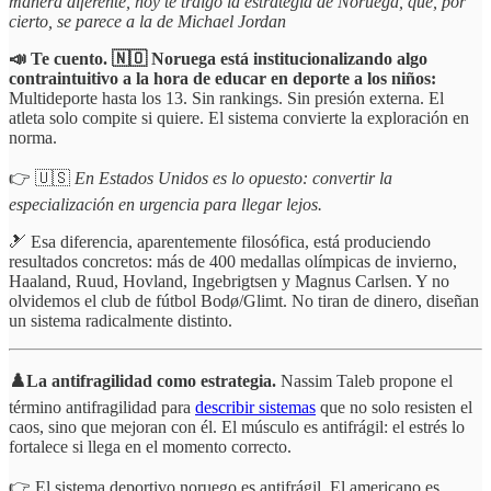
manera diferente, hoy te traigo la estrategia de Noruega, que, por
cierto, se parece a la de Michael Jordan
📣 Te cuento. 🇳🇴 Noruega está institucionalizando algo
contraintuitivo a la hora de educar en deporte a los niños:
Multideporte hasta los 13. Sin rankings. Sin presión externa. El
atleta solo compite si quiere. El sistema convierte la exploración en
norma.
👉 🇺🇸
En Estados Unidos es lo opuesto: convertir la
especialización en urgencia para llegar lejos.
🎿 Esa diferencia, aparentemente filosófica, está produciendo
resultados concretos: más de 400 medallas olímpicas de invierno,
Haaland, Ruud, Hovland, Ingebrigtsen y Magnus Carlsen. Y no
olvidemos el club de fútbol Bodø/Glimt. No tiran de dinero, diseñan
un sistema radicalmente distinto.
♟️La antifragilidad como estrategia.
Nassim Taleb propone el
término antifragilidad para
describir sistemas
que no solo resisten el
caos, sino que mejoran con él. El músculo es antifrágil: el estrés lo
fortalece si llega en el momento correcto.
👉 El sistema deportivo noruego es antifrágil. El americano es