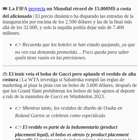
🎟️
La
FIFA
proyecta
un Mundial récord de 15.000M$ a costa
del aficionado
| El precio dinámico ha disparado las entradas de la
inauguración por encima de los 2.500 dólares y las de la final más
allá de los 32.000, y solo la taquilla podría dejar más de 7.400
millones.
👉 Recuerda que los hoteles se han estado quejando, ya que
no ven esa demanda prometida… Poco queda para saber
quién tiene razón en las previsiones.
👜
El tenis veta el bolso de Gucci pero aplaude el vestido de alta
costura
| La WTA investiga si Sabalenka rompió las reglas de
marketing al pisar la pista con un bolso de 3.600 dólares, después de
que los Grand Slam prohibieran los bolsos de lujo ajenos al deporte
a raíz de la maniobra de Gucci en Wimbledon 2023.
👉 Mientras tanto, los vestidos de diseño de Osaka en
Roland Garros se celebran como espectáculo.
👉
El vestido es parte de la indumentaria (product
placement legal), el bolso es atrezo (y product placement