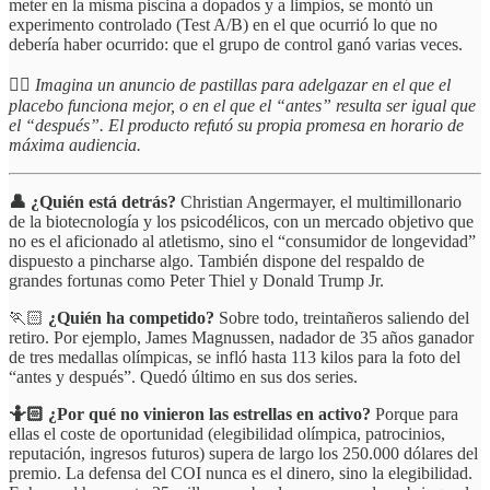
meter en la misma piscina a dopados y a limpios, se montó un
experimento controlado (Test A/B) en el que ocurrió lo que no
debería haber ocurrido: que el grupo de control ganó varias veces.
☝🏻
Imagina un anuncio de pastillas para adelgazar en el que el
placebo funciona mejor, o en el que el “antes” resulta ser igual que
el “después”. El producto refutó su propia promesa en horario de
máxima audiencia.
👤 ¿Quién está detrás?
Christian Angermayer, el multimillonario
de la biotecnología y los psicodélicos, con un mercado objetivo que
no es el aficionado al atletismo, sino el “consumidor de longevidad”
dispuesto a pincharse algo. También dispone del respaldo de
grandes fortunas como Peter Thiel y Donald Trump Jr.
🏃🏻
¿Quién ha competido?
Sobre todo, treintañeros saliendo del
retiro. Por ejemplo, James Magnussen, nadador de 35 años ganador
de tres medallas olímpicas, se infló hasta 113 kilos para la foto del
“antes y después”. Quedó último en sus dos series.
🤷🏻 ¿Por qué no vinieron las estrellas en activo?
Porque para
ellas el coste de oportunidad (elegibilidad olímpica, patrocinios,
reputación, ingresos futuros) supera de largo los 250.000 dólares del
premio. La defensa del COI nunca es el dinero, sino la elegibilidad.