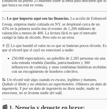
Enhanced ha puesto 25 millones sobre la mesa para descubrir que lo
que busca no está en venta.
📉
Lo que importa aquí son las financias.
La acción de Enhanced
Group, empresa matiz cotizada en NY, se desplomó cerca de un
43% en la primera sesión tras el evento: de 1.200 millones de
valoración a menos de 400. La lectura fácil es que el mercado
castigó la falta de récords. Pero esto es un error.
🤌🏻 Lo que hundió el valor no es que se batieran pocos récords. Es
que el récord que sí cayó no emocionó a nadie:
250.000 espectadores, un pabellón de 2.285 personas sin una
sola entrada vendida (familia, patrocinadores y 300
influencers de cortesía), y unas centésimas históricas recibidas
con un encogimiento de hombros colectivo.
📝
Un récord vale algo cuando es escaso, legítimo y humano.
Quítale el límite y no obtienes un superhombre. Obtienes un dato de
ingeniería. Y por un dato de ingeniería no llora nadie, nadie se
emociona, no se levanta nadie del sofá.
📰 1. Negocio y deporte en breve: