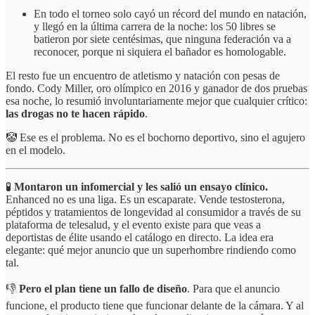
En todo el torneo solo cayó un récord del mundo en natación,
y llegó en la última carrera de la noche: los 50 libres se
batieron por siete centésimas, que ninguna federación va a
reconocer, porque ni siquiera el bañador es homologable.
El resto fue un encuentro de atletismo y natación con pesas de
fondo. Cody Miller, oro olímpico en 2016 y ganador de dos pruebas
esa noche, lo resumió involuntariamente mejor que cualquier crítico:
las drogas no te hacen rápido
.
🤡 Ese es el problema. No es el bochorno deportivo, sino el agujero
en el modelo.
🧪
Montaron un infomercial y les salió un ensayo clínico.
Enhanced no es una liga. Es un escaparate. Vende testosterona,
péptidos y tratamientos de longevidad al consumidor a través de su
plataforma de telesalud, y el evento existe para que veas a
deportistas de élite usando el catálogo en directo. La idea era
elegante: qué mejor anuncio que un superhombre rindiendo como
tal.
👎
Pero el plan tiene un fallo de diseño
. Para que el anuncio
funcione, el producto tiene que funcionar delante de la cámara. Y al