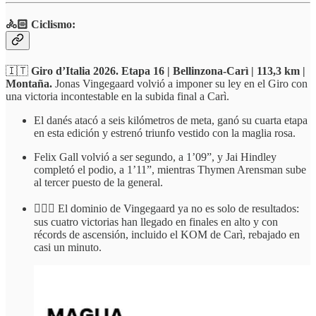
🚴🏻 Ciclismo:
🇮🇹
Giro d’Italia 2026. Etapa 16 | Bellinzona-Carì | 113,3 km |
Montaña.
Jonas Vingegaard volvió a imponer su ley en el Giro con
una victoria incontestable en la subida final a Carì.
El danés atacó a seis kilómetros de meta, ganó su cuarta etapa
en esta edición y estrenó triunfo vestido con la maglia rosa.
Felix Gall volvió a ser segundo, a 1’09”, y Jai Hindley
completó el podio, a 1’11”, mientras Thymen Arensman sube
al tercer puesto de la general.
🚵🏻‍♂️ El dominio de Vingegaard ya no es solo de resultados:
sus cuatro victorias han llegado en finales en alto y con
récords de ascensión, incluido el KOM de Carì, rebajado en
casi un minuto.