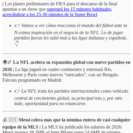
|
Los planes preliminares de FIFA para el descanso de la final
apuntan a un show que
superará los 15 minutos habituales,
acercándose a los 25-30 minutos de la Super Bowl
.
👉 Vamos a ver cómo reacciona el mundo del fútbol ante la
N-esima inspiración en el negocio de la NFL. Lo de jugar
partidos fueras les salió mal a las ligas italianas y española.
👇
🌍🏉
La NFL acelera su expansión global con nueve partidos en
2026
| La liga jugará en cuatro continentes y estrenará Río,
Melbourne y París como nuevos “mercados”, con un Bengals-
Falcons programado en Madrid.
👉 La NFL trata los partidos internacionales como vehículo
central de crecimiento global, su principal reto y, por otro
lado, oportunidad para no estancarse.
💰 🇺🇸
Messi cobra más que la nómina entera de casi cualquier
equipo de la MLS |
La MLS ha publicado los salarios de 2026:
Messi ingresa 28,3M$; el Inter Miami suma 54,6M$ de nómina