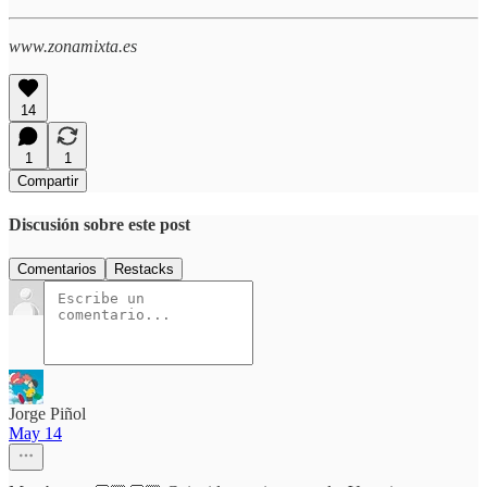
www.zonamixta.es
14
1
1
Compartir
Discusión sobre este post
Comentarios
Restacks
Jorge Piñol
May 14