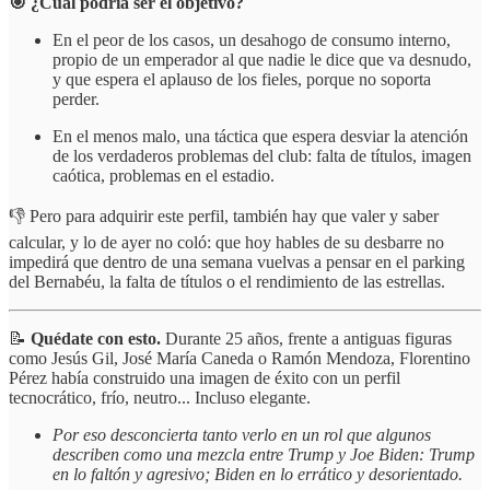
🎯 ¿Cuál podría ser el objetivo?
En el peor de los casos, un desahogo de consumo interno,
propio de un emperador al que nadie le dice que va desnudo,
y que espera el aplauso de los fieles, porque no soporta
perder.
En el menos malo, una táctica que espera desviar la atención
de los verdaderos problemas del club: falta de títulos, imagen
caótica, problemas en el estadio.
👎 Pero para adquirir este perfil, también hay que valer y saber
calcular, y lo de ayer no coló: que hoy hables de su desbarre no
impedirá que dentro de una semana vuelvas a pensar en el parking
del Bernabéu, la falta de títulos o el rendimiento de las estrellas.
📝
Quédate con esto.
Durante 25 años, frente a antiguas figuras
como Jesús Gil, José María Caneda o Ramón Mendoza, Florentino
Pérez había construido una imagen de éxito con un perfil
tecnocrático, frío, neutro... Incluso elegante.
Por eso desconcierta tanto verlo en un rol que algunos
describen como una mezcla entre Trump y Joe Biden: Trump
en lo faltón y agresivo; Biden en lo errático y desorientado.