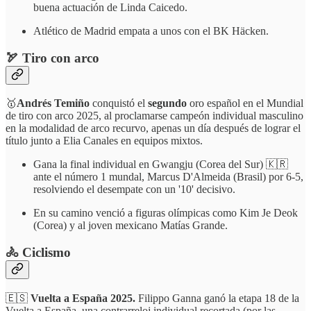
buena actuación de Linda Caicedo.
Atlético de Madrid empata a unos con el BK Häcken.
🏹 Tiro con arco
🥇
Andrés Temiño
conquistó el
segundo
oro español en el Mundial
de tiro con arco 2025, al proclamarse campeón individual masculino
en la modalidad de arco recurvo, apenas un día después de lograr el
título junto a Elia Canales en equipos mixtos.
Gana la final individual en Gwangju (Corea del Sur) 🇰🇷
ante el número 1 mundal, Marcus D'Almeida (Brasil) por 6-5,
resolviendo el desempate con un '10' decisivo.
En su camino venció a figuras olímpicas como Kim Je Deok
(Corea) y al joven mexicano Matías Grande.
🚴 Ciclismo
🇪🇸
Vuelta a España 2025.
Filippo Ganna ganó la etapa 18 de la
Vuelta a España, una contrarreloj individual recortada (por las