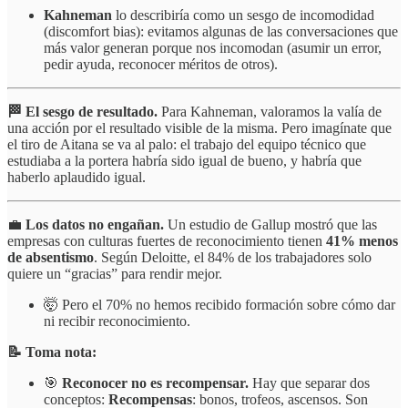
Kahneman
lo describiría como un sesgo de incomodidad
(discomfort bias): evitamos algunas de las conversaciones que
más valor generan porque nos incomodan (asumir un error,
pedir ayuda, reconocer méritos de otros).
🏁 El sesgo de resultado.
Para Kahneman, valoramos la valía de
una acción por el resultado visible de la misma. Pero imagínate que
el tiro de Aitana se va al palo: el trabajo del equipo técnico que
estudiaba a la portera habría sido igual de bueno, y habría que
haberlo aplaudido igual.
💼
Los datos no engañan.
Un estudio de Gallup mostró que las
empresas con culturas fuertes de reconocimiento tienen
41% menos
de absentismo
. Según Deloitte, el 84% de los trabajadores solo
quiere un “gracias” para rendir mejor.
🤯 Pero el 70% no hemos recibido formación sobre cómo dar
ni recibir reconocimiento.
📝 Toma nota:
🎯
Reconocer no es recompensar.
Hay que separar dos
conceptos:
Recompensas
: bonos, trofeos, ascensos. Son