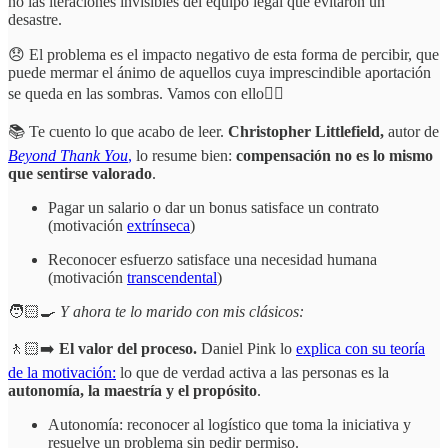
no las iteraciones invisibles del equipo legal que evitaron un
desastre.
😞 El problema es el impacto negativo de esta forma de percibir, que
puede mermar el ánimo de aquellos cuya imprescindible aportación
se queda en las sombras. Vamos con ello👇🏻
📚 Te cuento lo que acabo de leer.
Christopher Littlefield,
autor de
Beyond Thank You
,
lo resume bien:
compensación no es lo mismo
que sentirse valorado
.
Pagar un salario o dar un bonus satisface un contrato
(motivación
extrínseca
)
Reconocer esfuerzo satisface una necesidad humana
(motivación
transcendental
)
🧑🏻‍🍳
Y ahora te lo marido con mis clásicos:
🚶🏻‍➡️
El valor del proceso.
Daniel Pink lo
explica con su teoría
de la motivación:
lo que de verdad activa a las personas es la
autonomía, la maestría y el propósito
.
Autonomía: reconocer al logístico que toma la iniciativa y
resuelve un problema sin pedir permiso.