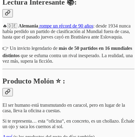
Lectura Interesante 📚:
🔥🇩🇪
Alemania
rompe un récord de 90 años
: desde 1934 nunca
había perdido un partido de clasificación al Mundial fuera de casa,
hasta que el pasado jueves cayó en Bratislava ante Eslovaquia.
👉 Un invicto legendario de
más de 50 partidos en 16 mundiales
distintos
que se esfuma contra un rival inesperado. La realidad, una
vez más, supera la ficción.
Producto Molón ⭐ :
El ser humano está transmutando en caracol, pero en lugar de la
casa, lleva la oficina a cuestas.
Si te representa… esta “oficina“, en concreto, es un chollazo. Échale
un ojo y saca los cuernos al sol.
Aquí
(y los productos del resto de días también)