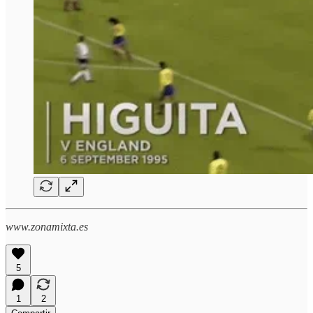
www.zonamixta.es
5
1
2