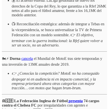
💰 El acuerdo estrella: LaLiga gestionará de nuevo los
derechos de la Copa del Rey, lo que garantiza a la Rfef 26M€
netos al año para el fútbol amateur, frente a los 16,1M€ del
modelo anterior.
📺 Reconciliación estratégica: además de integrar a Tebas en
la vicepresidencia, se busca universalizar la TV de Primera
Federación con un modelo sostenible. 👉
El objetivo,
terminar con la guerra institucional: la Rfef quiere volver a
ser un socio, no un adversario.
🏍️⚡
Dorna
cancela
el Mundial de MotoE tras siete temporadas y
una inversión de 13M€ anuales desde 2019.
👉 ¿Conocías la competición? MotoE no ha conseguido
despegar ni en audiencia ni en impacto comercial, y la
empresa priorizará ahora otras categorías con mayor
tracción… con motos que hagan brum-brum.
⚖️🇬🇧 La Federación Inglesa de Fútbol
presenta
74 cargos
contra el Chelsea FC
por irregularidades con agentes e