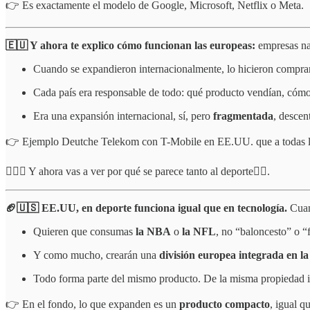
👉 Es exactamente el modelo de Google, Microsoft, Netflix o Meta.
🇪🇺 Y ahora te explico cómo funcionan las europeas:
empresas nac
Cuando se expandieron internacionalmente, lo hicieron compran
Cada país era responsable de todo: qué producto vendían, cómo 
Era una expansión internacional, sí, pero
fragmentada
, descen
👉 Ejemplo Deutche Telekom con T-Mobile en EE.UU. que a todas luc
⛹🏼‍♀️ Y ahora vas a ver por qué se parece tanto al deporte👇🏻.
🏈🇺🇸 EE.UU, en deporte funciona igual que en tecnología.
Cuan
Quieren que consumas
la NBA
o
la NFL
, no “baloncesto” o “
Y como mucho, crearán una
división europea integrada en l
Todo forma parte del mismo producto. De la misma propiedad in
👉 En el fondo, lo que expanden es un
producto compacto
, igual q