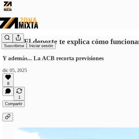
🏟️🟰🏢 El deporte te explica cómo funcion
Suscribirse
Iniciar sesión
Y además... La ACB recorta previsiones
dic 05, 2025
8
1
Compartir