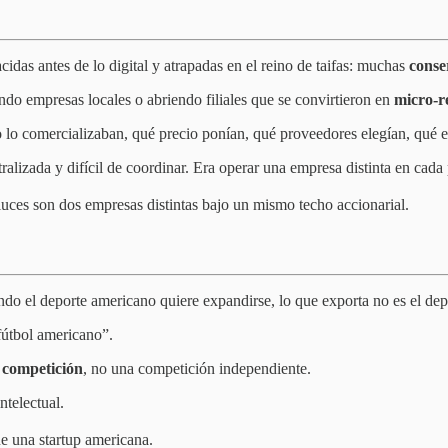
idas antes de lo digital y atrapadas en el reino de taifas: muchas
conse
do empresas locales o abriendo filiales que se convirtieron en
micro-r
lo comercializaban, qué precio ponían, qué proveedores elegían, qué es
tralizada y difícil de coordinar. Era operar una empresa distinta en ca
es son dos empresas distintas bajo un mismo techo accionarial.
do el deporte americano quiere expandirse, lo que exporta no es el dep
fútbol americano”.
a competición
, no una competición independiente.
telectual.
ue una startup americana.