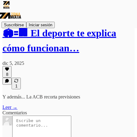
Suscribirse
Iniciar sesión
🏟️🟰🏢 El deporte te explica
cómo funcionan…
dic 5, 2025
8
1
Y además... La ACB recorta previsiones
Leer →
Comentarios