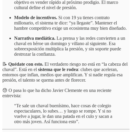
objetivo es vender rápido al próximo prodigio. El marco
cultural define el nivel de presión.
Modelo de incentivos.
Si con 19 ya tienes contrato
millonario, el sistema te dice: “ya llegaste”. Mantener el
hambre competitivo exige un ecosistema muy bien diseñado.
Narrativa mediática.
La prensa y las redes convierten a un
chaval en héroe un domingo y villano al siguiente. Esa
sobreexposición multiplica la presión, y sin soporte puede
destrozar la confianza.
📝
Quédate con esto.
El verdadero riesgo no está en “la cabeza del
chaval”. Está en el
sistema que le rodea
: clubes que aceleran,
entornos que inflan, medios que amplifican. Y si nadie regula esa
presión, el talento se quema antes de florecer.
😓 O pasa lo que ha dicho Javier Clemente en una reciente
entrevista:
“Te sale un chaval buenísimo, hace cosas de colegio
espectaculares, lo subes… y luego se rompe. Y si no
vuelve a jugar, le dan una patada en el culo y sacan a
otro más joven. Así funciona esto”.