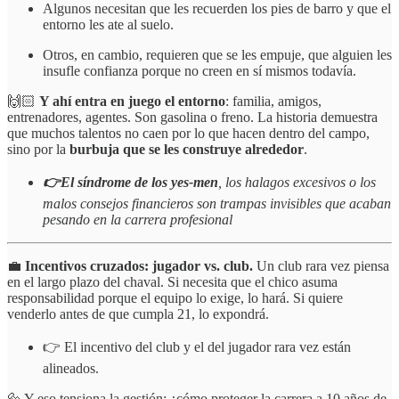
Algunos necesitan que les recuerden los pies de barro y que el
entorno les ate al suelo.
Otros, en cambio, requieren que se les empuje, que alguien les
insufle confianza porque no creen en sí mismos todavía.
🙌🏻
Y ahí entra en juego el entorno
: familia, amigos,
entrenadores, agentes. Son gasolina o freno. La historia demuestra
que muchos talentos no caen por lo que hacen dentro del campo,
sino por la
burbuja que se les construye alrededor
.
👉El síndrome de los yes-men
, los halagos excesivos o los
malos consejos financieros son trampas invisibles que acaban
pesando en la carrera profesional
💼
Incentivos cruzados: jugador vs. club.
Un club rara vez piensa
en el largo plazo del chaval. Si necesita que el chico asuma
responsabilidad porque el equipo lo exige, lo hará. Si quiere
venderlo antes de que cumpla 21, lo expondrá.
👉 El incentivo del club y el del jugador rara vez están
alineados.
🔩 Y eso tensiona la gestión: ¿cómo proteger la carrera a 10 años de