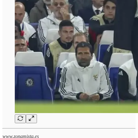
www.zonamixta.es