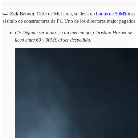
🏎️
Zak Brown
, CEO de McLaren, se lleva un
bonus de 50M$
tras
el título de constructores de F1. Uno de los directores mejor pagados
👉 Déjame ser malo: su archienemigo, Christian Horner se
llevó entre 60 y 90M€ al ser despedido.