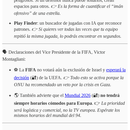
peligrosos. Si un defensor nunca puede soltarlos, crean
espacios para otros.
👉 Es la forma de cuantificar el “imán
ofensivo” de una estrella.
Play Finder
: un buscador de jugadas con IA que reconoce
patrones.
👉 Si quieres ver todas las veces que tu equipo
repitió la misma jugada, lo podrás encontrar en segundos.
🗣️ Declaraciones del Vice Presidente de la FIFA, Victor
Montagliani:
⚽ La
FIFA
no votará aún la exclusión de Israel y
esperará la
decisión
(🔐) de la UEFA.
👉 Todo esto se activa porque la
ONU ha recomendado un veto por la crisis en Gaza.
🌎 También advierte que el
Mundial 2026
(🔐)
no tendrá
siempre horarios cómodos para Europa
. 👉
La prioridad
será logística y comercial, no la TV europea. Espérate los
mismos horarios del mundial del 94.