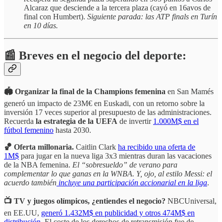
Alcaraz que desciende a la tercera plaza (cayó en 16avos de
final con Humbert).
Siguiente parada: las ATP finals en Turín
en 10 días.
📰 Breves en el negocio del deporte:
🏟️ Organizar la final de la Champions femenina
en San Mamés
generó un impacto de 23M€ en Euskadi, con un retorno sobre la
inversión 17 veces superior al presupuesto de las administraciones.
Recuerda
la estrategia de la UEFA
de invertir
1.000M$ en el
fútbol femenino
hasta 2030.
🏀 Oferta millonaria.
Caitlin Clark
ha recibido una oferta de
1M$
para jugar en la nueva liga 3x3 mientras duran las vacaciones
de la NBA femenina.
El “sobresueldo” de verano para
complementar lo que ganas en la WNBA. Y, ojo, al estilo Messi:
el
acuerdo también
incluye una participación accionarial en la liga
.
📺
TV y juegos olímpicos, ¿entiendes el negocio?
NBCUniversal,
en EE.UU,
generó 1.432M$ en publicidad y otros 474M$ en
distribución
. El coste de los derechos de retransmisión fue de