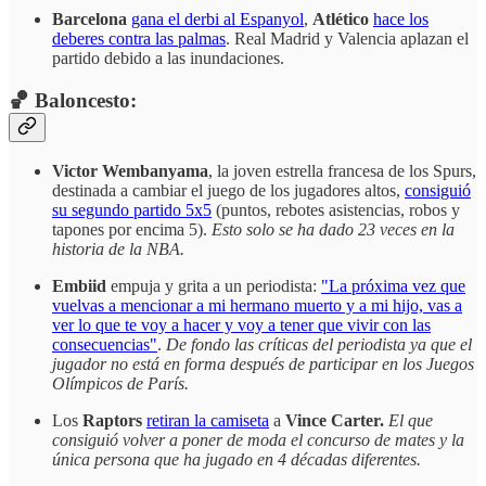
Barcelona
gana el derbi al Espanyol
,
Atlético
hace los
deberes contra las palmas
. Real Madrid y Valencia aplazan el
partido debido a las inundaciones.
🏀 Baloncesto:
Victor Wembanyama
, la joven estrella francesa de los Spurs,
destinada a cambiar el juego de los jugadores altos,
consiguió
su segundo partido 5x5
(puntos, rebotes asistencias, robos y
tapones por encima 5).
Esto solo se ha dado 23 veces en la
historia de la NBA.
Embiid
empuja y grita a un periodista:
"La próxima vez que
vuelvas a mencionar a mi hermano muerto y a mi hijo, vas a
ver lo que te voy a hacer y voy a tener que vivir con las
consecuencias"
.
De fondo las críticas del periodista ya que el
jugador no está en forma después de participar en los Juegos
Olímpicos de París.
Los
Raptors
retiran la camiseta
a
Vince Carter.
El que
consiguió volver a poner de moda el concurso de mates y la
única persona que ha jugado en 4 décadas diferentes.