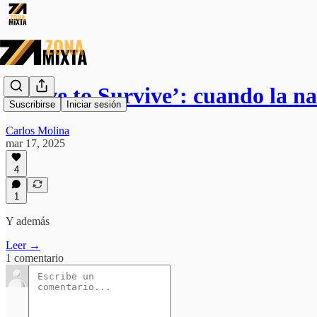
‘Drive to Survive’: cuando la n
Suscribirse
Iniciar sesión
Carlos Molina
mar 17, 2025
4
1
Y además
Leer →
1 comentario