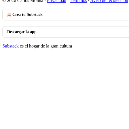
© 2026 Carlos Molina
·
Privacidad
∙
Términos
∙
Aviso de recolección
Crea tu Substack
Descargar la app
Substack
es el hogar de la gran cultura