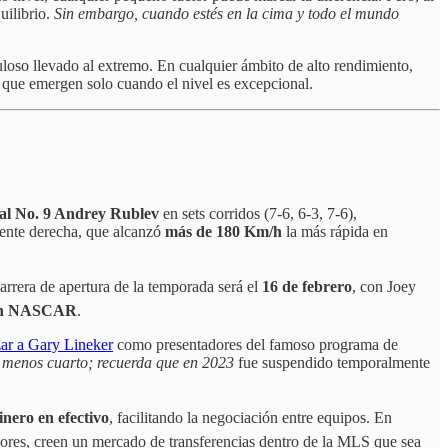
uilibrio.
Sin embargo, cuando estés en la cima y todo el mundo
uloso llevado al extremo. En cualquier ámbito de alto rendimiento,
s que emergen solo cuando el nivel es excepcional.
 al No. 9 Andrey Rublev
en sets corridos (7-6, 6-3, 7-6),
tente derecha, que alcanzó
más de
180 Km/h
la más rápida en
carrera de apertura de la temporada será el
16 de febrero
, con Joey
 con NASCAR
.
ar a Gary Lineker
como presentadores del famoso programa de
 menos cuarto; recuerda que en 2023
fue suspendido temporalmente
inero en efectivo
, facilitando la negociación entre equipos. En
dores, creen un mercado de transferencias dentro de la MLS que sea