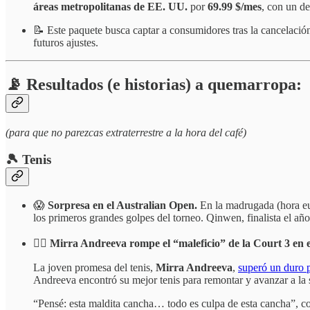
áreas metropolitanas de EE. UU.
por
69.99 $/mes
, con un d
📝 Este paquete busca captar a consumidores tras la cancelaci
futuros ajustes.
📡 Resultados (e historias) a quemarropa:
(para que no parezcas extraterrestre a la hora del café)
🎾 Tenis
😱
Sorpresa en el Australian Open.
En la madrugada (hora eu
los primeros grandes golpes del torneo. Qinwen, finalista el añ
⛓️‍💥
Mirra Andreeva rompe el “maleficio” de la Court 3 en 
La joven promesa del tenis,
Mirra Andreeva
,
superó un duro p
Andreeva encontró su mejor tenis para remontar y avanzar a la 
“Pensé: esta maldita cancha… todo es culpa de esta cancha”, co