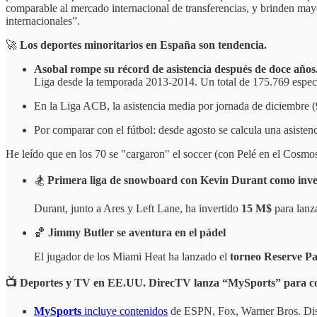
comparable al mercado internacional de transferencias, y brinden may
internacionales”.
🚀
Los deportes minoritarios en España son tendencia.
Asobal rompe su récord de asistencia después de doce años
Liga desde la temporada 2013-2014. Un total de 175.769 especta
En la Liga ACB, la asistencia media por jornada de diciembre (9
Por comparar con el fútbol: desde agosto se calcula una asiste
He leído que en los 70 se "cargaron" el soccer (con Pelé en el Cosmos
🏂
Primera liga de snowboard con Kevin Durant como inve
Durant, junto a Ares y Left Lane, ha invertido
15 M$
para lanz
🏀
Jimmy Butler se aventura en el pádel
El jugador de los Miami Heat ha lanzado el
torneo Reserve Pa
📺 Deportes y TV en EE.UU.
DirecTV lanza “MySports” para co
MySports
incluye contenidos
de ESPN, Fox, Warner Bros. Di