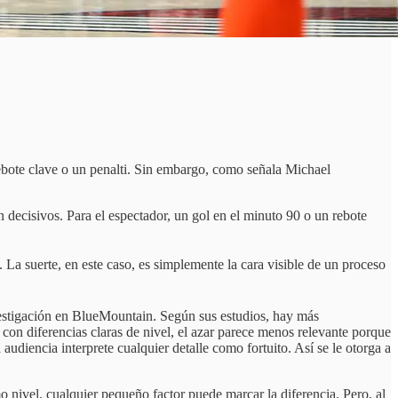
 rebote clave o un penalti. Sin embargo, como señala Michael
 decisivos. Para el espectador, un gol en el minuto 90 o un rebote
o. La suerte, en este caso, es simplemente la cara visible de un proceso
investigación en BlueMountain. Según sus estudios, hay más
con diferencias claras de nivel, el azar parece menos relevante porque
udiencia interprete cualquier detalle como fortuito. Así se le otorga a
nivel, cualquier pequeño factor puede marcar la diferencia. Pero, al