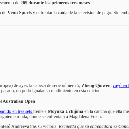
escuento de
20$ durante los primeros tres meses
.
ón de
Venu Sports
y enfrentar la caída de la televisión de pago. Sin e
ropea) de ayer, la cabeza de serie número 5,
Zheng Qinwen
,
cayó en 
o pasado, no pudo igualar su rendimiento en esta edición.
el Australian Open
artido en tres sets
frente a
Moyuka Uchijima
en la cancha que ella mis
siguiente ronda, donde se enfrentará a Magdalena Frech.
nfesó Andreeva tras su victoria.
Recuerda que su entrenadora es
Conch