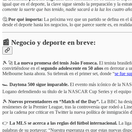
igual que en el deporte, la clave sigue siendo la preparación y la estr
comente la suerte que has tenido, nadie sacará a la luz los cuatro añ
🤔
Por qué importa:
La próxima vez que un partido se defina en el ú
desde el deporte hasta los negocios, lo que parece suerte es, en real
📰 Negocio y deporte en breve:
🎾 🚀
La nueva promesa del tenis
João Fonseca.
El tenista brasile
convirtiéndose en el
segundo adolescente en 50 años
en derrotar a 
Melbourne hasta ahora. Su tiebreak en el primer set, donde “
se fue s
🏎️
Daytona 500 sigue imparable.
El evento más icónico de la NA
Logano defendiendo su título de la NASCAR Cup Series y el equip
🎾
Nuevos presentadores en “Match of the Day”.
La BBC ha desi
resúmenes de la Premier League, tras la controversia que rodeó a Line
por la cadena por criticar en Twitter la nueva política de inmigración 
👉
La MLS se acerca a las reglas del fútbol internacional.
La liga
palabras de su portavoz: “Nuestra esperanza es que estas nuevas disp