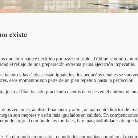
 no existe
chos que todo parece decidido por azar: un triple al último segundo, un
lidad el reflejo de una preparación extrema y una ejecución impecable.
talento y las tácticas están igualados, los pequeños detalles se vuelven
ores, esos momentos son parte de un plan repetido hasta la perfección.
tra justo al final ha sido practicado cientos de veces en el entrenamient
a de inversiones, analista financiero y autor, actualmente director de 
e juegan son mejores y están más igualados en calidad. En competiciones 
ran de largo al común de los mortales, hay más posibilidades de que la a
te. En el mundo empresarial, cuando dos compañías compiten al máximo 