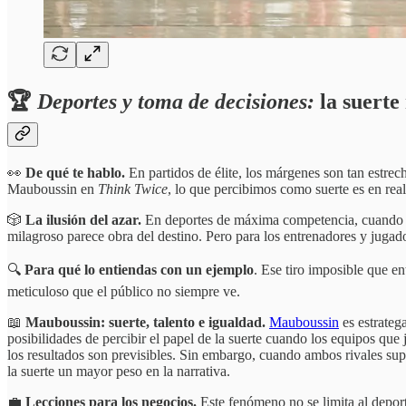
🏆
Deportes y toma de decisiones:
la suerte
👀
De qué te hablo.
En partidos de élite, los márgenes son tan estre
Mauboussin en
Think Twice
, lo que percibimos como suerte es en rea
🎲
La ilusión del azar.
En deportes de máxima competencia, cuando el 
milagroso parece obra del destino. Pero para los entrenadores y jugad
🔍
Para qué lo entiendas con un ejemplo
. Ese tiro imposible que en
meticuloso que el público no siempre ve.
📖
Mauboussin: suerte, talento e igualdad.
Mauboussin
es estrateg
posibilidades de percibir el papel de la suerte cuando los equipos qu
los resultados son previsibles. Sin embargo, cuando ambos rivales supe
la suerte un mayor peso en la narrativa.
💼
Lecciones para los negocios.
Este fenómeno no se limita al depor