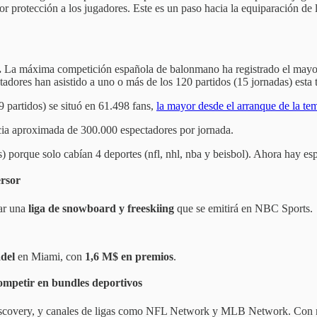
or protección a los jugadores. Este es un paso hacia la equiparación d
.
La máxima competición española de balonmano ha registrado el mayor d
dores han asistido a uno o más de los 120 partidos (15 jornadas) esta
 partidos) se situó en 61.498 fans,
la mayor desde el arranque de la t
ncia aproximada de 300.000 espectadores por jornada.
) porque solo cabían 4 deportes (nfl, nhl, nba y beisbol). Ahora hay esp
rsor
ar una
liga de snowboard y freeskiing
que se emitirá en NBC Sports.
del
en Miami, con
1,6 M$ en premios
.
mpetir en bundles deportivos
scovery, y canales de ligas como NFL Network y MLB Network. Con