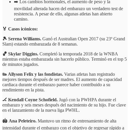
➡️ Los cambios hormonales, el aumento de peso y la
movilidad alterada hacen del embarazo un verdadero test de
resistencia. A pesar de ello, algunas atletas han abierto
camino.
🏅 Casos icónicos:
🎾 Serena Williams.
Ganó el Australian Open 2017 (su 23º Grand
Slam) estando embarazada de 8 semanas.
🏀 Skylar Diggins.
Completó la temporada 2018 de la WNBA
mientras estaba embarazada sin hacerlo público. Terminó en el top 5
de minutos jugados.
👟 Allyson Felix y las fondistas.
Varias atletas han registrado
mejores tiempos después de ser madres. El aumento de capacidad
cardiaca durante el embarazo parece haber contribuido a su
rendimiento en la pista.
🏒 Kendall Coyne Schofield.
Jugó con la PWHPA durante el
embarazo y seis meses después del nacimiento de su hijo. Fue clave
en el lanzamiento de la nueva liga PWHL.
🏟️
Ana Peleteiro.
Mantuvo un ritmo de entrenamiento de alta
intensidad durante el embarazo con el objetivo de regresar rápido a