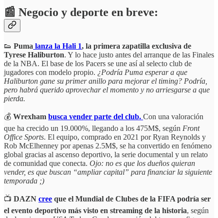
📰 Negocio y deporte en breve:
👟
Puma
lanza la Hali 1
, la primera zapatilla exclusiva de
Tyrese Haliburton
. Y lo hace justo antes del arranque de las Finales
de la NBA. El base de los Pacers se une así al selecto club de
jugadores con modelo propio.
¿Podría Puma esperar a que
Haliburton gane su primer anillo para mejorar el timing? Podría,
pero habrá querido aprovechar el momento y no arriesgarse a que
pierda.
💰
Wrexham
busca vender parte del club.
Con una valoración
que ha crecido un 19.000%, llegando a los 475M$, según
Front
Office Sports
. El equipo, comprado en 2021 por Ryan Reynolds y
Rob McElhenney por apenas 2.5M$, se ha convertido en fenómeno
global gracias al ascenso deportivo, la serie documental y un relato
de comunidad que conecta.
Ojo: no es que los dueños quieran
vender, es que buscan “ampliar capital” para financiar la siguiente
temporada ;)
📺
DAZN
cree
que el Mundial de Clubes de la FIFA podría ser
el evento deportivo más visto en streaming de la historia
, según