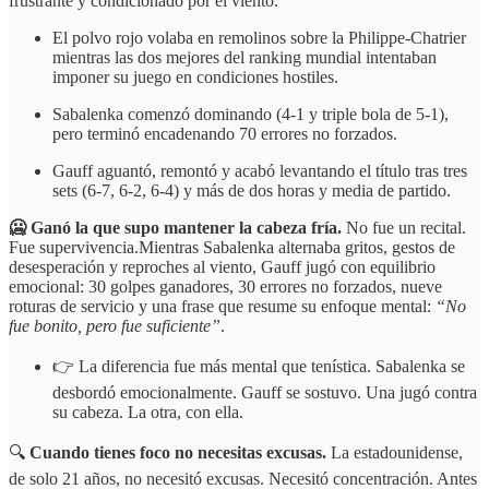
frustrante y condicionado por el viento.
El polvo rojo volaba en remolinos sobre la Philippe-Chatrier
mientras las dos mejores del ranking mundial intentaban
imponer su juego en condiciones hostiles.
Sabalenka comenzó dominando (4-1 y triple bola de 5-1),
pero terminó encadenando 70 errores no forzados.
Gauff aguantó, remontó y acabó levantando el título tras tres
sets (6-7, 6-2, 6-4) y más de dos horas y media de partido.
🥶 Ganó la que supo mantener la cabeza fría.
No fue un recital.
Fue supervivencia.Mientras Sabalenka alternaba gritos, gestos de
desesperación y reproches al viento, Gauff jugó con equilibrio
emocional: 30 golpes ganadores, 30 errores no forzados, nueve
roturas de servicio y una frase que resume su enfoque mental:
“No
fue bonito, pero fue suficiente”
.
👉 La diferencia fue más mental que tenística. Sabalenka se
desbordó emocionalmente. Gauff se sostuvo. Una jugó contra
su cabeza. La otra, con ella.
🔍
Cuando tienes foco no necesitas excusas.
La estadounidense,
de solo 21 años, no necesitó excusas. Necesitó concentración. Antes