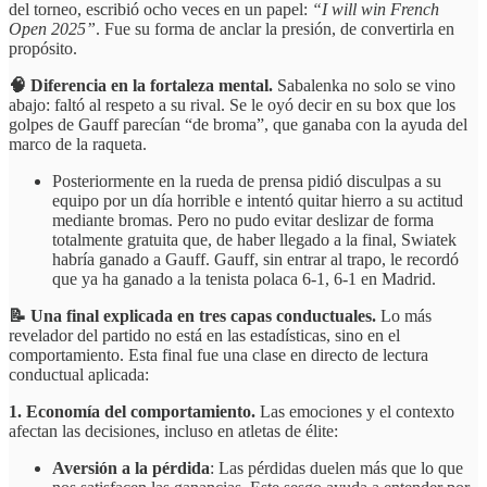
del torneo, escribió ocho veces en un papel:
“I will win French
Open 2025”
. Fue su forma de anclar la presión, de convertirla en
propósito.
🧠 Diferencia en la fortaleza mental.
Sabalenka no solo se vino
abajo: faltó al respeto a su rival. Se le oyó decir en su box que los
golpes de Gauff parecían “de broma”, que ganaba con la ayuda del
marco de la raqueta.
Posteriormente en la rueda de prensa pidió disculpas a su
equipo por un día horrible e intentó quitar hierro a su actitud
mediante bromas. Pero no pudo evitar deslizar de forma
totalmente gratuita que, de haber llegado a la final, Swiatek
habría ganado a Gauff. Gauff, sin entrar al trapo, le recordó
que ya ha ganado a la tenista polaca 6-1, 6-1 en Madrid.
📝 Una final explicada en tres capas conductuales.
Lo más
revelador del partido no está en las estadísticas, sino en el
comportamiento. Esta final fue una clase en directo de lectura
conductual aplicada:
1. Economía del comportamiento.
Las emociones y el contexto
afectan las decisiones, incluso en atletas de élite:
Aversión a la pérdida
: Las pérdidas duelen más que lo que