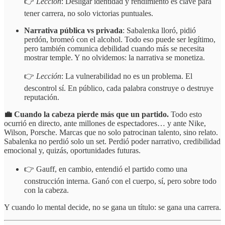
👉
Lección
: Desligar identidad y rendimiento es clave para
tener carrera, no solo victorias puntuales.
Narrativa pública vs privada
: Sabalenka lloró, pidió
perdón, bromeó con el alcohol. Todo eso puede ser legítimo,
pero también comunica debilidad cuando más se necesita
mostrar temple. Y no olvidemos: la narrativa se monetiza.
👉
Lección
: La vulnerabilidad no es un problema. El
descontrol sí. En público, cada palabra construye o destruye
reputación.
💼 Cuando la cabeza pierde más que un partido.
Todo esto
ocurrió en directo, ante millones de espectadores… y ante Nike,
Wilson, Porsche. Marcas que no solo patrocinan talento, sino relato.
Sabalenka no perdió solo un set. Perdió poder narrativo, credibilidad
emocional y, quizás, oportunidades futuras.
👉 Gauff, en cambio, entendió el partido como una
construcción interna. Ganó con el cuerpo, sí, pero sobre todo
con la cabeza.
Y cuando lo mental decide, no se gana un título: se gana una carrera.