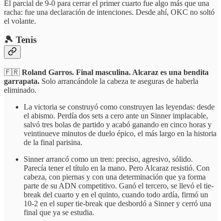
El parcial de 9-0 para cerrar el primer cuarto fue algo más que una
racha: fue una declaración de intenciones. Desde ahí, OKC no soltó
el volante.
🎾 Tenis
🇫🇷
Roland Garros. Final masculina. Alcaraz es una bendita
garrapata.
Solo arrancándole la cabeza te aseguras de haberla
eliminado.
La victoria se construyó como construyen las leyendas: desde
el abismo. Perdía dos sets a cero ante un Sinner implacable,
salvó tres bolas de partido y acabó ganando en cinco horas y
veintinueve minutos de duelo épico, el más largo en la historia
de la final parisina.
Sinner arrancó como un tren: preciso, agresivo, sólido.
Parecía tener el título en la mano. Pero Alcaraz resistió. Con
cabeza, con piernas y con una determinación que ya forma
parte de su ADN competitivo. Ganó el tercero, se llevó el tie-
break del cuarto y en el quinto, cuando todo ardía, firmó un
10-2 en el super tie-break que desbordó a Sinner y cerró una
final que ya se estudia.