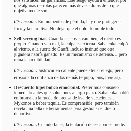
nos satisfacen las ganancias. Este sesgo ayuda a entender por
qué algunas derrotas parecen más devastadoras de lo que
objetivamente son.
👉
Lección
: En momentos de pérdida, hay que proteger el
foco y la narrativa. No dejar que el dolor lo nuble todo.
Self-serving bias
: Cuando las cosas van bien, el mérito es
propio. Cuando van mal, la culpa es externa. Sabalenka culpó
al viento, a la suerte de Gauff, incluso insinuó que otra
jugadora habría ganado. Es un mecanismo de defensa… pero
mina la credibilidad.
👉
Lección
: Justificar en caliente puede aliviar el ego, pero
erosiona la confianza de los demás (equipo, fans, marcas).
Descuento hiperbólico emocional
: Preferimos consuelo
inmediato antes que soluciones a largo plazo. Sabalenka habló
en broma en la rueda de prensa de irse de vacaciones a
Mykonos a beber tequila. Es comprensible, pero también
revela una falta de herramientas para gestionar el duelo
deportivo.
👉
Lección
: Cuando fallas, la tentación de escapar es fuerte.