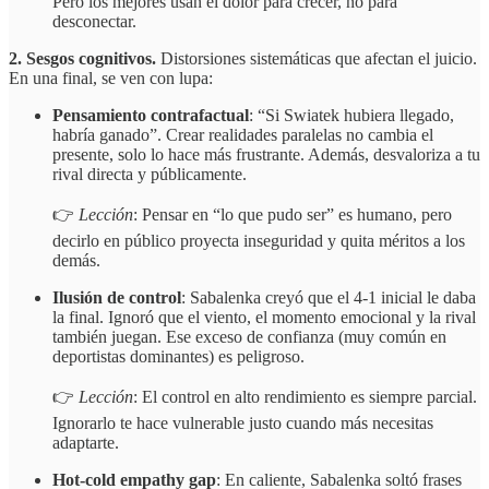
Pero los mejores usan el dolor para crecer, no para
desconectar.
2. Sesgos cognitivos.
Distorsiones sistemáticas que afectan el juicio.
En una final, se ven con lupa:
Pensamiento contrafactual
: “Si Swiatek hubiera llegado,
habría ganado”. Crear realidades paralelas no cambia el
presente, solo lo hace más frustrante. Además, desvaloriza a tu
rival directa y públicamente.
👉
Lección
: Pensar en “lo que pudo ser” es humano, pero
decirlo en público proyecta inseguridad y quita méritos a los
demás.
Ilusión de control
: Sabalenka creyó que el 4-1 inicial le daba
la final. Ignoró que el viento, el momento emocional y la rival
también juegan. Ese exceso de confianza (muy común en
deportistas dominantes) es peligroso.
👉
Lección
: El control en alto rendimiento es siempre parcial.
Ignorarlo te hace vulnerable justo cuando más necesitas
adaptarte.
Hot-cold empathy gap
: En caliente, Sabalenka soltó frases