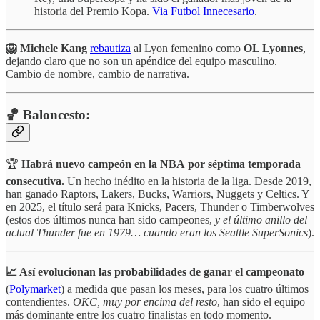
historia del Premio Kopa.
Via Futbol Innecesario
.
🦁 Michele Kang
rebautiza
al Lyon femenino como
OL Lyonnes
,
dejando claro que no son un apéndice del equipo masculino.
Cambio de nombre, cambio de narrativa.
🏀 Baloncesto:
🏆
Habrá nuevo campeón en la NBA
por séptima temporada
consecutiva.
Un hecho inédito en la historia de la liga. Desde 2019,
han ganado Raptors, Lakers, Bucks, Warriors, Nuggets y Celtics. Y
en 2025, el título será para Knicks, Pacers, Thunder o Timberwolves
(estos dos últimos nunca han sido campeones,
y el último anillo del
actual Thunder fue en 1979… cuando eran los Seattle SuperSonics
).
📈 Así evolucionan las
probabilidades de ganar el campeonato
(
Polymarket
) a medida que pasan los meses, para los cuatro últimos
contendientes.
OKC, muy por encima del resto
, han sido el equipo
más dominante entre los cuatro finalistas en todo momento.