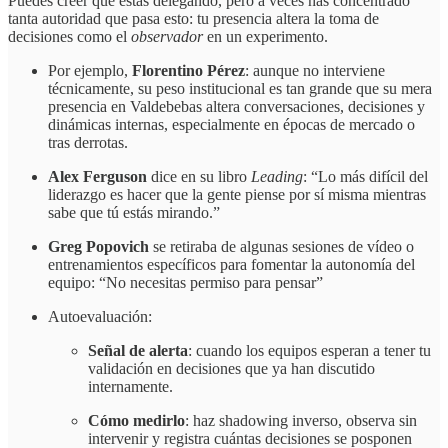
Puedes creer que estás delegando, pero a veces has concentrado
tanta autoridad que pasa esto: tu presencia altera la toma de
decisiones como el
observador
en un experimento.
Por ejemplo,
Florentino Pérez
: aunque no interviene
técnicamente, su peso institucional es tan grande que su mera
presencia en Valdebebas altera conversaciones, decisiones y
dinámicas internas, especialmente en épocas de mercado o
tras derrotas.
Alex Ferguson
dice en su libro
Leading
: “Lo más difícil del
liderazgo es hacer que la gente piense por sí misma mientras
sabe que tú estás mirando.”
Greg Popovich
se retiraba de algunas sesiones de vídeo o
entrenamientos específicos para fomentar la autonomía del
equipo: “No necesitas permiso para pensar”
Autoevaluación:
Señal de alerta
: cuando los equipos esperan a tener tu
validación en decisiones que ya han discutido
internamente.
Cómo medirlo
: haz shadowing inverso, observa sin
intervenir y registra cuántas decisiones se posponen