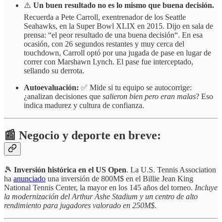
⚠️
Un buen resultado no es lo mismo que buena decisión.
Recuerda a Pete Carroll, exentrenador de los Seattle
Seahawks, en la Super Bowl XLIX en 2015. Dijo en sala de
prensa: “el peor resultado de una buena decisión“. En esa
ocasión, con 26 segundos restantes y muy cerca del
touchdown, Carroll optó por una jugada de pase en lugar de
correr con Marshawn Lynch. El pase fue interceptado,
sellando su derrota.
Autoevaluación:
✅ Mide si tu equipo se autocorrige:
¿analizan decisiones que
salieron bien pero eran malas
? Eso
indica madurez y cultura de confianza.
📰 Negocio y deporte en breve:
🎾
Inversión histórica en el US Open
. La U.S. Tennis Association
ha
anunciado
una inversión de 800M$ en el Billie Jean King
National Tennis Center, la mayor en los 145 años del torneo.
Incluye
la modernización del Arthur Ashe Stadium y un centro de alto
rendimiento para jugadores valorado en 250M$.