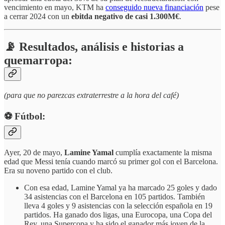
vencimiento en mayo, KTM ha
conseguido nueva financiación
pese
a cerrar 2024 con un
ebitda negativo de casi 1.300M€
.
📡 Resultados, análisis e historias a
quemarropa:
(para que no parezcas extraterrestre a la hora del café)
⚽️ Fútbol:
Ayer, 20 de mayo,
Lamine Yamal
cumplía exactamente la misma
edad que Messi tenía cuando marcó su primer gol con el Barcelona.
Era su noveno partido con el club.
Con esa edad, Lamine Yamal ya ha marcado 25 goles y dado
34 asistencias con el Barcelona en 105 partidos. También
lleva 4 goles y 9 asistencias con la selección española en 19
partidos. Ha ganado dos ligas, una Eurocopa, una Copa del
Rey, una Supercopa y ha sido el ganador más joven de la