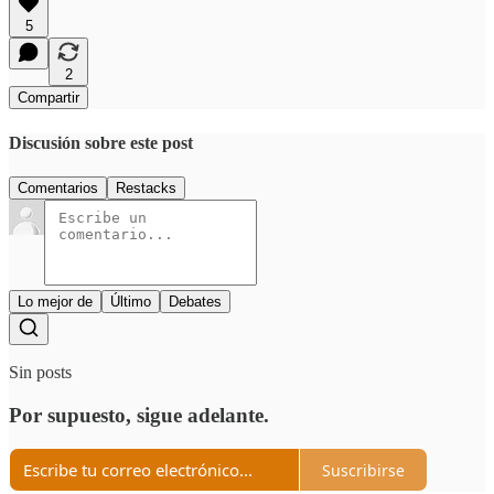
5
2
Compartir
Discusión sobre este post
Comentarios
Restacks
Lo mejor de
Último
Debates
Sin posts
Por supuesto, sigue adelante.
Suscribirse