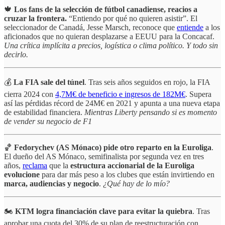
🍁
Los fans de la selección de fútbol canadiense, reacios a
cruzar la frontera.
“Entiendo por qué no quieren asistir”.
El
seleccionador de Canadá, Jesse Marsch, reconoce que
entiende
a los
aficionados que no quieran desplazarse a EEUU para la Concacaf.
Una crítica implícita a precios, logística o clima político. Y todo sin
decirlo.
💰
La FIA sale del túnel
. Tras seis años seguidos en rojo, la FIA
cierra 2024 con
4,7M€ de beneficio e ingresos de 182M€
. Supera
así las pérdidas récord de 24M€ en 2021 y apunta a una nueva etapa
de estabilidad financiera.
Mientras Liberty pensando si es momento
de vender su negocio de F1
🏀
Fedorychev (AS Mónaco) pide otro reparto en la Euroliga
.
El dueño del AS Mónaco, semifinalista por segunda vez en tres
años,
reclama
que la
estructura accionarial de la Euroliga
evolucione
para dar más peso a los clubes que están invirtiendo en
marca, audiencias y negocio
.
¿Qué hay de lo mío?
🏍️
KTM logra financiación clave para evitar la quiebra
. Tras
aprobar una cuota del 30% de su plan de reestructuración con