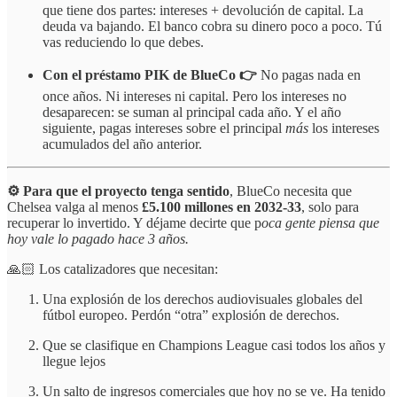
que tiene dos partes: intereses + devolución de capital. La
deuda va bajando. El banco cobra su dinero poco a poco. Tú
vas reduciendo lo que debes.
Con el préstamo PIK de BlueCo 👉
No pagas nada en
once años. Ni intereses ni capital. Pero los intereses no
desaparecen: se suman al principal cada año. Y el año
siguiente, pagas intereses sobre el principal
más
los intereses
acumulados del año anterior.
⚙️ Para que el proyecto tenga sentido
, BlueCo necesita que
Chelsea valga al menos
£5.100 millones en 2032-33
, solo para
recuperar lo invertido. Y déjame decirte que p
oca gente piensa que
hoy vale lo pagado hace 3 años.
🙏🏻 Los catalizadores que necesitan:
Una explosión de los derechos audiovisuales globales del
fútbol europeo. Perdón “otra” explosión de derechos.
Que se clasifique en Champions League casi todos los años y
llegue lejos
Un salto de ingresos comerciales que hoy no se ve. Ha tenido