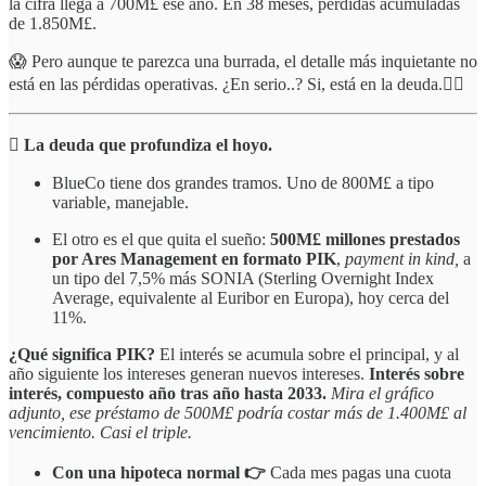
la cifra llega a 700M£ ese año. En 38 meses, pérdidas acumuladas
de 1.850M£.
😱 Pero aunque te parezca una burrada, el detalle más inquietante no
está en las pérdidas operativas. ¿En serio..? Si, está en la deuda.👇🏻
🪏 La deuda que profundiza el hoyo.
BlueCo tiene dos grandes tramos. Uno de 800M£ a tipo
variable, manejable.
El otro es el que quita el sueño:
500M£ millones prestados
por Ares Management en formato PIK
,
payment in kind,
a
un tipo del 7,5% más SONIA (Sterling Overnight Index
Average, equivalente al Euribor en Europa), hoy cerca del
11%.
¿Qué significa PIK?
El interés se acumula sobre el principal, y al
año siguiente los intereses generan nuevos intereses.
Interés sobre
interés, compuesto año tras año hasta 2033.
Mira el gráfico
adjunto, ese préstamo de 500M£ podría costar más de 1.400M£ al
vencimiento. Casi el triple.
Con una hipoteca normal 👉
Cada mes pagas una cuota