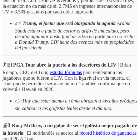
tensión real. Con 5.300M$ invertidos y pérdidas de 100M$ al mes,
la ecuación no da más de sí: 2,7M$ en ingresos internacionales de
TV y 8,50$ gastados por cada dólar ingresado.
👉
Trump, el factor que está alargando la agonía
Arabia
Saudí estuvo a punto de cortar el grifo de inmediato, pero
decidió aguantar hasta final de 2026 en parte para no irritar
a Donald Trump: LIV tiene dos eventos más en propiedades
del presidente.
🏌️
El PGA Tour abre la puerta a los desertores de LIV
| Brian
Rolapp, CEO del Tour,
estudia fórmulas
para reintegrar a los
jugadores que se fueron a LIV. Con la liga rival en vía muerta, el
Tour puede permitirse ser magnánimo. También confirma que no
volverá a Hawaii en 2026.
👉 Hay que estar atento a cómo abrazan a los hijos pródigos
sin cabrear a los golfistas leales desde el día uno.
💰🏌️
Rory McIlroy, a un golpe de ser el golfista mejor pagado de
la historia
| El norirlandés se acerca al
récord histórico de ganancias
en el PGA Tour.