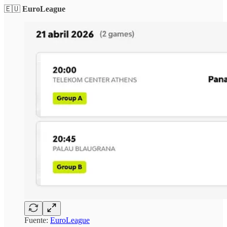
🇪🇺
EuroLeague
Fuente:
EuroLeague