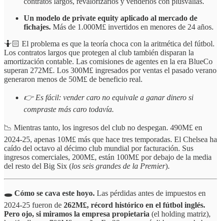
contratos largos, revalorizarlos y venderlos con plusvalías.
Un modelo de private equity aplicado al mercado de
fichajes.
Más de 1.000M£ invertidos en menores de 24 años.
🤷🏻 El problema es que la teoría choca con la aritmética del fútbol.
Los contratos largos que protegen al club también disparan la
amortización contable. Las comisiones de agentes en la era BlueCo
superan 272M£. Los 300M£ ingresados por ventas el pasado verano
generaron menos de 50M£ de beneficio real.
👉 Es fácil: vender caro no equivale a ganar dinero si
compraste más caro todavía.
📉 Mientras tanto, los ingresos del club no despegan. 490M£ en
2024-25, apenas 10M£ más que hace tres temporadas. El Chelsea ha
caído del octavo al décimo club mundial por facturación. Sus
ingresos comerciales, 200M£, están 100M£ por debajo de la media
del resto del Big Six (
los seis grandes de la Premier
).
🕳️ Cómo se cava este hoyo.
Las pérdidas antes de impuestos en
2024-25 fueron de
262M£, récord histórico en el fútbol inglés.
Pero ojo, si miramos la empresa propietaria
(el holding matriz),