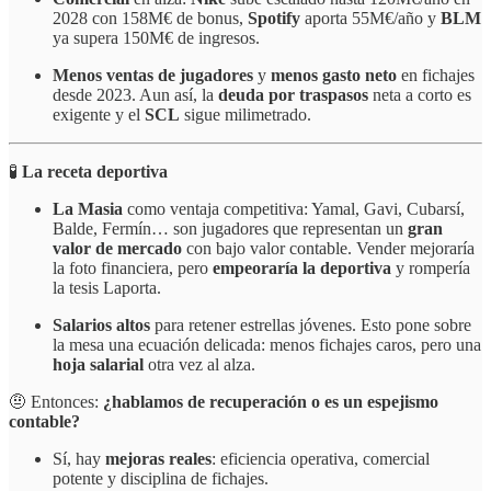
2028 con 158M€ de bonus,
Spotify
aporta 55M€/año y
BLM
ya supera 150M€ de ingresos.
Menos ventas de jugadores
y
menos gasto neto
en fichajes
desde 2023. Aun así, la
deuda por traspasos
neta a corto es
exigente y el
SCL
sigue milimetrado.
🧪
La receta deportiva
La Masia
como ventaja competitiva: Yamal, Gavi, Cubarsí,
Balde, Fermín… son jugadores que representan un
gran
valor de mercado
con bajo valor contable. Vender mejoraría
la foto financiera, pero
empeoraría la deportiva
y rompería
la tesis Laporta.
Salarios altos
para retener estrellas jóvenes. Esto pone sobre
la mesa una ecuación delicada: menos fichajes caros, pero una
hoja salarial
otra vez al alza.
🤨 Entonces:
¿hablamos de recuperación o es un espejismo
contable?
Sí, hay
mejoras reales
: eficiencia operativa, comercial
potente y disciplina de fichajes.