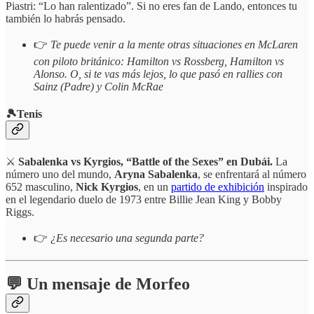
Piastri: “Lo han ralentizado”. Si no eres fan de Lando, entonces tu
también lo habrás pensado.
👉
Te puede venir a la mente otras situaciones en McLaren
con piloto británico: Hamilton vs Rossberg, Hamilton vs
Alonso. O, si te vas más lejos, lo que pasó en rallies con
Sainz (Padre) y Colin McRae
🎾Tenis
⚔️
Sabalenka vs Kyrgios, “Battle of the Sexes” en Dubái.
La
número uno del mundo,
Aryna Sabalenka
, se enfrentará al número
652 masculino,
Nick Kyrgios
, en un
partido de exhibición
inspirado
en el legendario duelo de 1973 entre Billie Jean King y Bobby
Riggs.
👉
¿Es necesario una segunda parte?
💬 Un mensaje de Morfeo