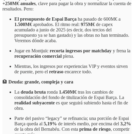
+250M€ anuales
, clave para pagar la obra y normalizar la cuenta de
resultados. Pero:
El presupuesto de Espai Barça
ha pasado de 600M€ a
1.500M€
aprobados. El ritmo real:
975M€
de capex
acumulado a junio de 2025 (es decir, dos tercios del
presupuesto ya se han gastado) y las obras no han terminado.
Veremos dónde acaba.
Jugar en Montjuïc
recorta ingresos por matchday
y frena la
recuperación comercial
plena.
Mientras, los ingresos por experiencias VIP y eventos sirven
de puente, pero el
retraso
encarece todo.
🏦
Deuda: grande, compleja y cara
La
deuda bruta
ronda
1.450M€
tras los cambios de
consolidación del fondo de titulización de Espai Barça. La
realidad subyacente
es que seguirá subiendo hasta el fin de
obra.
Parte del pasivo “legacy” se refinancia; una porción de Espai
Barça queda al
5,19%
de interés medio, por encima del
3,2%
de la obra del Bernabéu. Con esta
prima de riesgo
, competir