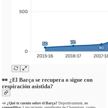
👀
¿El Barça se recupera o sigue con
respiración asistida?
📣
¿Qué te cuento sobre el Barça?
Deportivamente,
es
competitivo
: Liga reciente, semifinales de Champions, cuatro