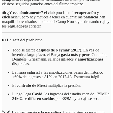
clásicos seguidos ganados antes del último tropiezo.
💼
¿Y económicamente?
el club proclama
“recuperación y
eficiencia”
, pero hay matices a tener en cuenta: las
palancas
han
maquillado resultados, la obra del Camp Nou sigue drenando caja y
los
reguladores
aprietan.
⏮️
La raíz del problema
Todo se tuerce
después de Neymar (2017)
. En vez de
invertir a largo plazo, el Barça
gasta más y peor
: Coutinho,
Dembélé, Griezmann, salarios inflados y
amortizaciones
disparadas.
La
masa salarial
y las amortizaciones pasan del histórico
<60% de ingresos a
81%
en 2017-18. Estructura frágil.
El
contrato de Messi
multiplica la presión.
Luego llega
Covid
: los ingresos del estadio caen de 175M€ a
24M€, se
difieren sueldos
por 389M€ y la caja se seca.
🔪🖋️
La gran purga y la narrativa.
Laporta aterriza en el club,