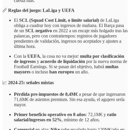
cuesta más.
📏
Reglas del juego: LaLiga y UEFA
El
SCL (Squad Cost Limit, o límite salarial)
de LaLiga
obliga a cuadrar hoy con ingresos de mañana. El Barça pasa
de un
SCL negativo
en 2022 a un encaje más holgado tras las
palancas, pero con contratiempos: registros de jugadores
pendientes de validación, ingresos no aceptados y ajustes a
última hora.
Con la
UEFA
, la cosa no va mejor:
multa por clasificación
de ingresos
y
acuerdo de liquidación
por la nueva norma de
Football Earnings. Si se pasan del objetivo, habrá
multas
mayores
o incluso
ban europeo
un año.
📈
2024-25: señales mixtas
Pérdida pre-impuestos de 8,4M€
a pesar de que ingresaron
71,6M€ de asientos premium. Sin esa ayuda, el agujero sería
mayor.
Primer beneficio operativo en 8 años
: 72,1M€ y
ratio
salarial/ingresos en 52%
, mínimo de 12 años.
Comercial
en alza:
Nike
sube escalado hasta 120M€/año en