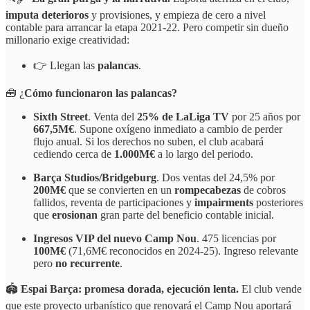
imputa deterioros
y provisiones, y empieza de cero a nivel
contable para arrancar la etapa 2021-22. Pero competir sin dueño
millonario exige creatividad:
👉 Llegan las
palancas
.
🧰 ¿
Cómo funcionaron las palancas?
Sixth Street
. Venta del
25% de LaLiga TV
por 25 años por
667,5M€
. Supone oxígeno inmediato a cambio de perder
flujo anual. Si los derechos no suben, el club acabará
cediendo cerca de
1.000M€
a lo largo del periodo.
Barça Studios/Bridgeburg
. Dos ventas del 24,5% por
200M€
que se convierten en un
rompecabezas
de cobros
fallidos, reventa de participaciones y
impairments
posteriores
que
erosionan
gran parte del beneficio contable inicial.
Ingresos VIP del nuevo Camp Nou
. 475 licencias por
100M€
(71,6M€ reconocidos en 2024-25). Ingreso relevante
pero
no recurrente
.
🏟️
Espai Barça: promesa dorada, ejecución lenta.
El club vende
que este proyecto urbanístico que renovará el Camp Nou aportará