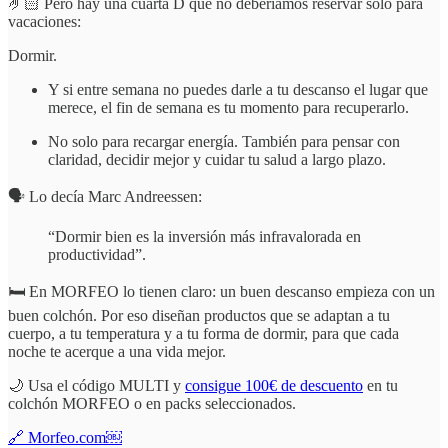
🤌🏻 Pero hay una cuarta D que no deberíamos reservar solo para
vacaciones:
Dormir.
Y si entre semana no puedes darle a tu descanso el lugar que
merece, el fin de semana es tu momento para recuperarlo.
No solo para recargar energía. También para pensar con
claridad, decidir mejor y cuidar tu salud a largo plazo.
🗣️ Lo decía Marc Andreessen:
“Dormir bien es la inversión más infravalorada en
productividad”.
🛏️ En MORFEO lo tienen claro: un buen descanso empieza con un
buen colchón. Por eso diseñan productos que se adaptan a tu
cuerpo, a tu temperatura y a tu forma de dormir, para que cada
noche te acerque a una vida mejor.
🌙 Usa el código MULTI y
consigue 100€ de descuento
en tu
colchón MORFEO o en packs seleccionados.
🔗 Morfeo.com￼