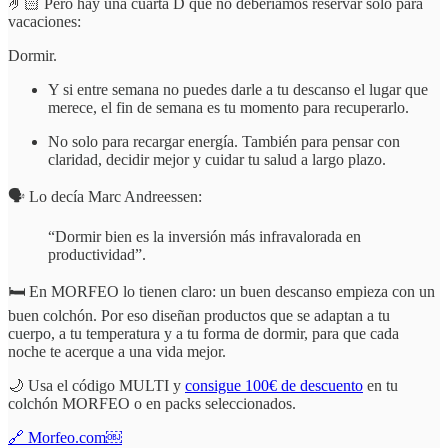
🤌🏻 Pero hay una cuarta D que no deberíamos reservar solo para
vacaciones:
Dormir.
Y si entre semana no puedes darle a tu descanso el lugar que
merece, el fin de semana es tu momento para recuperarlo.
No solo para recargar energía. También para pensar con
claridad, decidir mejor y cuidar tu salud a largo plazo.
🗣️ Lo decía Marc Andreessen:
“Dormir bien es la inversión más infravalorada en
productividad”.
🛏️ En MORFEO lo tienen claro: un buen descanso empieza con un
buen colchón. Por eso diseñan productos que se adaptan a tu
cuerpo, a tu temperatura y a tu forma de dormir, para que cada
noche te acerque a una vida mejor.
🌙 Usa el código MULTI y
consigue 100€ de descuento
en tu
colchón MORFEO o en packs seleccionados.
🔗 Morfeo.com￼