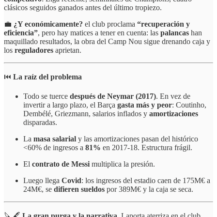
clásicos seguidos ganados antes del último tropiezo.
💼
¿Y económicamente?
el club proclama
“recuperación y
eficiencia”
, pero hay matices a tener en cuenta: las
palancas
han
maquillado resultados, la obra del Camp Nou sigue drenando caja y
los
reguladores
aprietan.
⏮️
La raíz del problema
Todo se tuerce
después de Neymar (2017)
. En vez de
invertir a largo plazo, el Barça
gasta más y peor
: Coutinho,
Dembélé, Griezmann, salarios inflados y
amortizaciones
disparadas.
La
masa salarial
y las amortizaciones pasan del histórico
<60% de ingresos a
81%
en 2017-18. Estructura frágil.
El
contrato de Messi
multiplica la presión.
Luego llega
Covid
: los ingresos del estadio caen de 175M€ a
24M€, se
difieren sueldos
por 389M€ y la caja se seca.
🔪🖋️
La gran purga y la narrativa.
Laporta aterriza en el club,