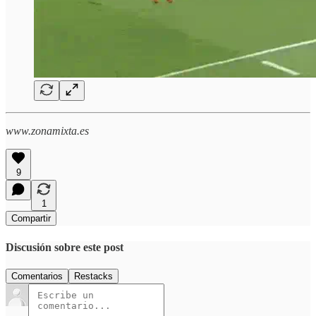
www.zonamixta.es
9
1
Compartir
Discusión sobre este post
Comentarios
Restacks