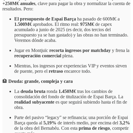
+250M€ anuales
, clave para pagar la obra y normalizar la cuenta de
resultados. Pero:
El presupuesto de Espai Barça
ha pasado de 600M€ a
1.500M€
aprobados. El ritmo real:
975M€
de capex
acumulado a junio de 2025 (es decir, dos tercios del
presupuesto ya se han gastado) y las obras no han terminado.
Veremos dónde acaba.
Jugar en Montjuïc
recorta ingresos por matchday
y frena la
recuperación comercial
plena.
Mientras, los ingresos por experiencias VIP y eventos sirven
de puente, pero el
retraso
encarece todo.
🏦
Deuda: grande, compleja y cara
La
deuda bruta
ronda
1.450M€
tras los cambios de
consolidación del fondo de titulización de Espai Barça. La
realidad subyacente
es que seguirá subiendo hasta el fin de
obra.
Parte del pasivo “legacy” se refinancia; una porción de Espai
Barça queda al
5,19%
de interés medio, por encima del
3,2%
de la obra del Bernabéu. Con esta
prima de riesgo
, competir