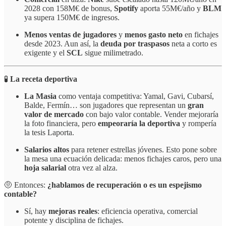
2028 con 158M€ de bonus,
Spotify
aporta 55M€/año y
BLM
ya supera 150M€ de ingresos.
Menos ventas de jugadores
y
menos gasto neto
en fichajes
desde 2023. Aun así, la
deuda por traspasos
neta a corto es
exigente y el
SCL
sigue milimetrado.
🧪
La receta deportiva
La Masia
como ventaja competitiva: Yamal, Gavi, Cubarsí,
Balde, Fermín… son jugadores que representan un
gran
valor de mercado
con bajo valor contable. Vender mejoraría
la foto financiera, pero
empeoraría la deportiva
y rompería
la tesis Laporta.
Salarios altos
para retener estrellas jóvenes. Esto pone sobre
la mesa una ecuación delicada: menos fichajes caros, pero una
hoja salarial
otra vez al alza.
🤨 Entonces:
¿hablamos de recuperación o es un espejismo
contable?
Sí, hay
mejoras reales
: eficiencia operativa, comercial
potente y disciplina de fichajes.