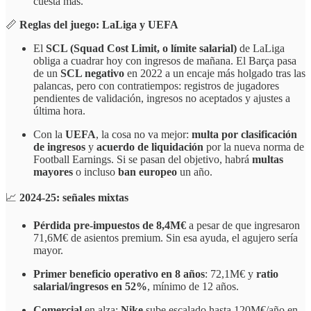
cuesta más.
📏
Reglas del juego: LaLiga y UEFA
El
SCL (Squad Cost Limit, o límite salarial)
de LaLiga
obliga a cuadrar hoy con ingresos de mañana. El Barça pasa
de un
SCL negativo
en 2022 a un encaje más holgado tras las
palancas, pero con contratiempos: registros de jugadores
pendientes de validación, ingresos no aceptados y ajustes a
última hora.
Con la
UEFA
, la cosa no va mejor:
multa por clasificación
de ingresos
y
acuerdo de liquidación
por la nueva norma de
Football Earnings. Si se pasan del objetivo, habrá
multas
mayores
o incluso
ban europeo
un año.
📈
2024-25: señales mixtas
Pérdida pre-impuestos de 8,4M€
a pesar de que ingresaron
71,6M€ de asientos premium. Sin esa ayuda, el agujero sería
mayor.
Primer beneficio operativo en 8 años
: 72,1M€ y
ratio
salarial/ingresos en 52%
, mínimo de 12 años.
Comercial
en alza:
Nike
sube escalado hasta 120M€/año en