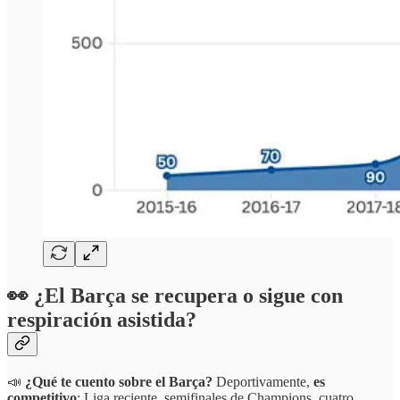
👀
¿El Barça se recupera o sigue con
respiración asistida?
📣
¿Qué te cuento sobre el Barça?
Deportivamente,
es
competitivo
: Liga reciente, semifinales de Champions, cuatro