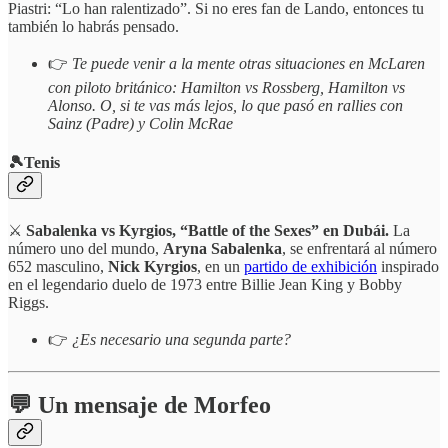
Piastri: “Lo han ralentizado”. Si no eres fan de Lando, entonces tu
también lo habrás pensado.
👉
Te puede venir a la mente otras situaciones en McLaren
con piloto británico: Hamilton vs Rossberg, Hamilton vs
Alonso. O, si te vas más lejos, lo que pasó en rallies con
Sainz (Padre) y Colin McRae
🎾Tenis
⚔️
Sabalenka vs Kyrgios, “Battle of the Sexes” en Dubái.
La
número uno del mundo,
Aryna Sabalenka
, se enfrentará al número
652 masculino,
Nick Kyrgios
, en un
partido de exhibición
inspirado
en el legendario duelo de 1973 entre Billie Jean King y Bobby
Riggs.
👉
¿Es necesario una segunda parte?
💬 Un mensaje de Morfeo