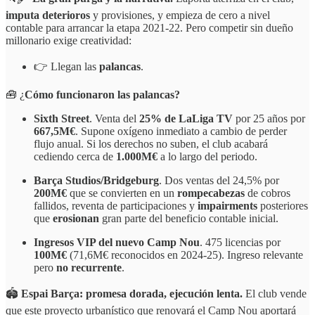
imputa deterioros
y provisiones, y empieza de cero a nivel
contable para arrancar la etapa 2021-22. Pero competir sin dueño
millonario exige creatividad:
👉 Llegan las
palancas
.
🧰 ¿
Cómo funcionaron las palancas?
Sixth Street
. Venta del
25% de LaLiga TV
por 25 años por
667,5M€
. Supone oxígeno inmediato a cambio de perder
flujo anual. Si los derechos no suben, el club acabará
cediendo cerca de
1.000M€
a lo largo del periodo.
Barça Studios/Bridgeburg
. Dos ventas del 24,5% por
200M€
que se convierten en un
rompecabezas
de cobros
fallidos, reventa de participaciones y
impairments
posteriores
que
erosionan
gran parte del beneficio contable inicial.
Ingresos VIP del nuevo Camp Nou
. 475 licencias por
100M€
(71,6M€ reconocidos en 2024-25). Ingreso relevante
pero
no recurrente
.
🏟️
Espai Barça: promesa dorada, ejecución lenta.
El club vende
que este proyecto urbanístico que renovará el Camp Nou aportará