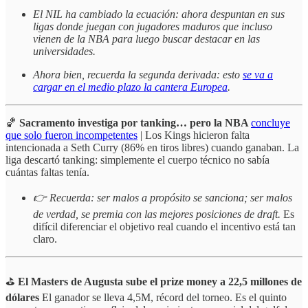
El NIL ha cambiado la ecuación: ahora despuntan en sus
ligas donde juegan con jugadores maduros que incluso
vienen de la NBA para luego buscar destacar en las
universidades.
Ahora bien, recuerda la segunda derivada: esto
se va a
cargar en el medio plazo la cantera Europea
.
🏀
Sacramento investiga por tanking… pero la NBA
concluye
que solo fueron incompetentes
| Los Kings hicieron falta
intencionada a Seth Curry (86% en tiros libres) cuando ganaban. La
liga descartó tanking: simplemente el cuerpo técnico no sabía
cuántas faltas tenía.
👉 Recuerda: ser malos a propósito se sanciona; ser malos
de verdad, se premia con las mejores posiciones de draft.
Es
difícil diferenciar el objetivo real cuando el incentivo está tan
claro.
⛳
El Masters de Augusta sube el prize money a 22,5 millones de
dólares
El ganador se lleva 4,5M, récord del torneo. Es el quinto