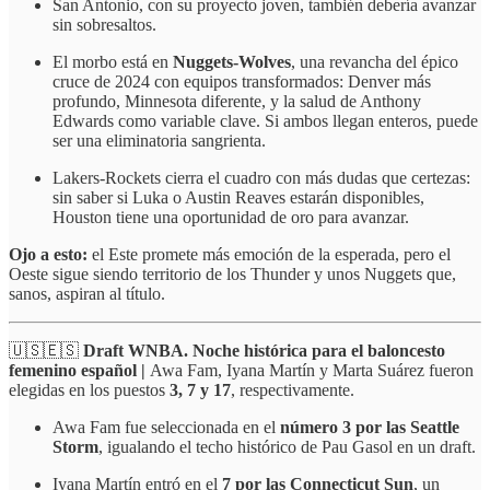
San Antonio, con su proyecto joven, también debería avanzar
sin sobresaltos.
El morbo está en
Nuggets-Wolves
, una revancha del épico
cruce de 2024 con equipos transformados: Denver más
profundo, Minnesota diferente, y la salud de Anthony
Edwards como variable clave. Si ambos llegan enteros, puede
ser una eliminatoria sangrienta.
Lakers-Rockets cierra el cuadro con más dudas que certezas:
sin saber si Luka o Austin Reaves estarán disponibles,
Houston tiene una oportunidad de oro para avanzar.
Ojo a esto:
el Este promete más emoción de la esperada, pero el
Oeste sigue siendo territorio de los Thunder y unos Nuggets que,
sanos, aspiran al título.
🇺🇸🇪🇸
Draft WNBA. Noche histórica para el baloncesto
femenino español |
Awa Fam, Iyana Martín y Marta Suárez fueron
elegidas en los puestos
3, 7 y 17
, respectivamente.
Awa Fam fue seleccionada en el
número 3 por las Seattle
Storm
, igualando el techo histórico de Pau Gasol en un draft.
Iyana Martín entró en el
7 por las Connecticut Sun
, un