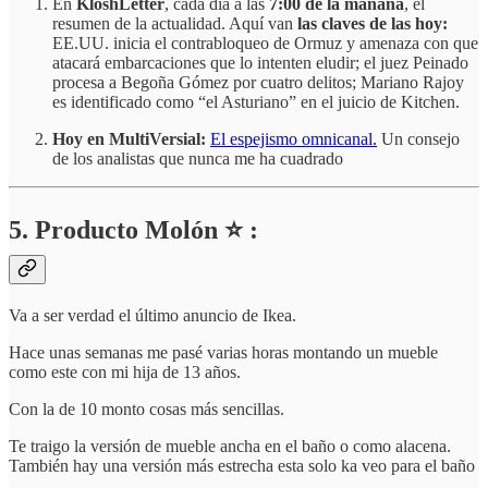
En
KloshLetter
, cada día a las
7:00 de la mañana
, el
resumen de la actualidad. Aquí van
las claves de las hoy:
EE.UU. inicia el contrabloqueo de Ormuz y amenaza con que
atacará embarcaciones que lo intenten eludir; el juez Peinado
procesa a Begoña Gómez por cuatro delitos; Mariano Rajoy
es identificado como “el Asturiano” en el juicio de Kitchen.
Hoy en MultiVersial:
El espejismo omnicanal.
Un consejo
de los analistas que nunca me ha cuadrado
5. Producto Molón ⭐ :
Va a ser verdad el último anuncio de Ikea.
Hace unas semanas me pasé varias horas montando un mueble
como este con mi hija de 13 años.
Con la de 10 monto cosas más sencillas.
Te traigo la versión de mueble ancha en el baño o como alacena.
También hay una versión más estrecha esta solo ka veo para el baño