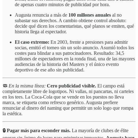
de apenas cuatro minutos de publicidad por hora.
Augusta renuncia a más de
100 millones anuales
al no
subastar sus derechos. A cambio obtiene control absoluto:
decide qué dicen los comentaristas, qué planos se emiten, qué
historia llega al espectador.
El caso extremo:
En 2003, frente a presiones para admitir
socias, emitió el torneo sin un solo anuncio. Asumió todos los
costes para blindar a sus patrocinadores. Resultado: 34,5
millones de espectadores en la ronda final, una de las mayores
audiencias de la historia del Masters y el único evento
deportivo de ese año sin publicidad.
🧼
En la misma línea:
Cero publicidad visible.
El campo está
completamente libre de logotipos. Ni vallas, ni pancartas, ni carteles
en los tees. La Coca-Cola que se vende en los puestos no lleva
marca, se etiqueta como refresco genérico. Augusta prefiere
renunciar al dinero del naming que permitir un solo logo que rompa
la estética.
🔒 Pagar más para esconder más.
La mayoría de clubes de élite
operan sin ánimo de lucro para minimizar impuestos.
Augusta hace