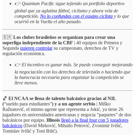
👉 Quantum Pacific sigue tejiendo un portfolio deportivo
global que ya aglutina fútbol, ciclismo y ahora vela de
competición.
No lo confundas con el equipo ciclista
y lo que
ocurrió en la Vuelta el año pasado.
🇧🇷
Los clubes brasileños se organizan para crear una
superliga independiente de la CBF
| 40 equipos de Primera y
Segunda
quieren controlar
su campeonato, derechos de TV y
regulación económica.
👉 El incentivo es ganar más. Se puede conseguir mejorando
la negociación con los derechos de televisión o haciendo que
la burocracia necesaria para organizar la competición se
lleve menos.
🏀
El NCAA se llena de talento balcánico gracias al NIL
(
“sueldo para estudiantes”
) y a un agente serbio
| Miško
Ražnatović, el mismo agente que representa a Jokić, ya tiene 26
jugadores en universidades americanas y negocia “paquetes” de dos
balcánicos por equipo.
Illinois
llegó a la final four con 5 jugadores
balcánicos
(David Mirković, Mihailo Petrović, Zvonimir Ivišić,
Tomislav Ivišić y Toni Bilić).