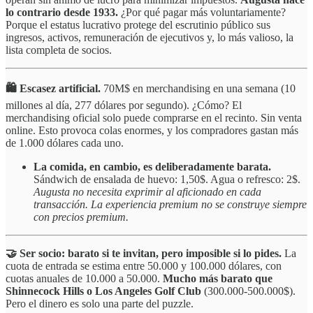
lo contrario desde 1933.
¿Por qué pagar más voluntariamente?
Porque el estatus lucrativo protege del escrutinio público sus
ingresos, activos, remuneración de ejecutivos y, lo más valioso, la
lista completa de socios.
🛍️ Escasez artificial.
70M$ en merchandising en una semana (10
millones al día, 277 dólares por segundo). ¿Cómo? El
merchandising oficial solo puede comprarse en el recinto. Sin venta
online. Esto provoca colas enormes, y los compradores gastan más
de 1.000 dólares cada uno.
La comida, en cambio, es deliberadamente barata.
Sándwich de ensalada de huevo: 1,50$. Agua o refresco: 2$.
Augusta no necesita exprimir al aficionado en cada
transacción. La experiencia premium no se construye siempre
con precios premium.
🤝 Ser socio: barato si te invitan, pero imposible si lo pides.
La
cuota de entrada se estima entre 50.000 y 100.000 dólares, con
cuotas anuales de 10.000 a 50.000.
Mucho más barato que
Shinnecock Hills o Los Angeles Golf Club
(300.000-500.000$).
Pero el dinero es solo una parte del puzzle.