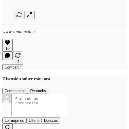
www.zonamixta.es
10
3
Compartir
Discusión sobre este post
Comentarios
Restacks
Lo mejor de
Último
Debates