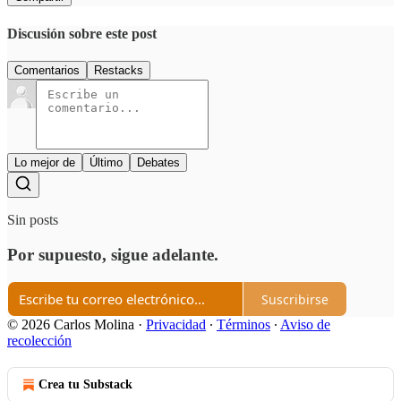
Discusión sobre este post
Comentarios
Restacks
Lo mejor de
Último
Debates
Sin posts
Por supuesto, sigue adelante.
Suscribirse
© 2026 Carlos Molina
·
Privacidad
∙
Términos
∙
Aviso de
recolección
Crea tu Substack