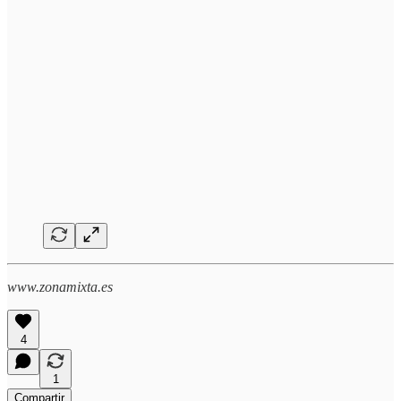
www.zonamixta.es
4
1
Compartir