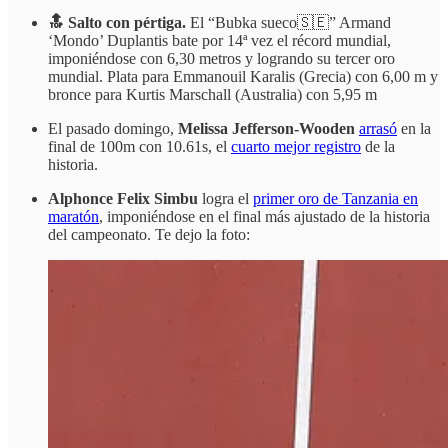
🔝 Salto con pértiga.
El “Bubka sueco🇸🇪” Armand
‘Mondo’ Duplantis bate por 14ª vez el récord mundial,
imponiéndose con 6,30 metros y logrando su tercer oro
mundial. Plata para Emmanouil Karalis (Grecia) con 6,00 m y
bronce para Kurtis Marschall (Australia) con 5,95 m
El pasado domingo,
Melissa Jefferson-Wooden
arrasó
en la
final de 100m con 10.61s, el
cuarto mejor registro
de la
historia.
Alphonce Felix Simbu
logra el
primer oro de Tanzania en
maratón
, imponiéndose en el final más ajustado de la historia
del campeonato. Te dejo la foto: