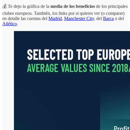
💰 Te dejo la gráfica de la
media de los beneficios
de los principales
clubes europeos. También, los links por si quieres ver (o comparar)
en detalle las cuentas del
Madrid
,
Manchester City
, del
Barça
o del
Atlético
.