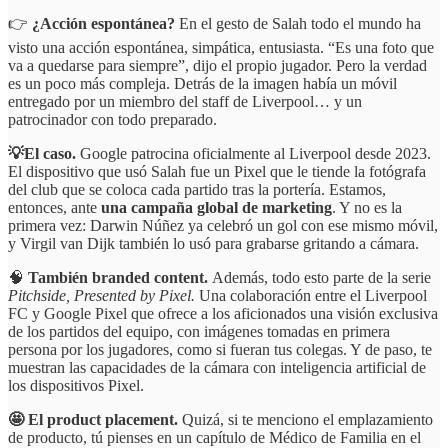
👉
¿Acción espontánea?
En el gesto de Salah todo el mundo ha
visto una acción espontánea, simpática, entusiasta. “Es una foto que
va a quedarse para siempre”, dijo el propio jugador. Pero la verdad
es un poco más compleja. Detrás de la imagen había un móvil
entregado por un miembro del staff de Liverpool… y un
patrocinador con todo preparado.
💡El caso.
Google patrocina oficialmente al Liverpool desde 2023.
El dispositivo que usó Salah fue un Pixel que le tiende la fotógrafa
del club que se coloca cada partido tras la portería. Estamos,
entonces, ante
una campaña global de marketing
. Y no es la
primera vez: Darwin Núñez ya celebró un gol con ese mismo móvil,
y Virgil van Dijk también lo usó para grabarse gritando a cámara.
🧠
También branded content.
Además, todo esto parte de la serie
Pitchside, Presented by Pixel.
Una colaboración entre el Liverpool
FC y Google Pixel que ofrece a los aficionados una visión exclusiva
de los partidos del equipo, con imágenes tomadas en primera
persona por los jugadores, como si fueran tus colegas. Y de paso, te
muestran las capacidades de la cámara con inteligencia artificial de
los dispositivos Pixel.
🤩 El product placement.
Quizá, si te menciono el emplazamiento
de producto, tú pienses en un capítulo de Médico de Familia en el