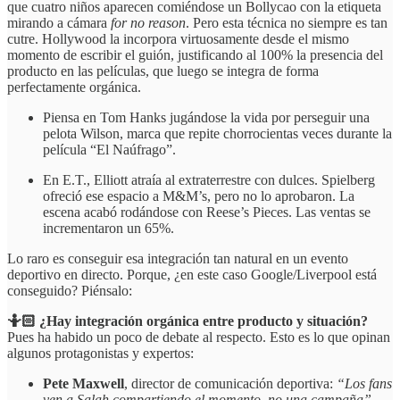
que cuatro niños aparecen comiéndose un Bollycao con la etiqueta
mirando a cámara
for no reason
. Pero esta técnica no siempre es tan
cutre. Hollywood la incorpora virtuosamente desde el mismo
momento de escribir el guión, justificando al 100% la presencia del
producto en las películas, que luego se integra de forma
perfectamente orgánica.
Piensa en Tom Hanks jugándose la vida por perseguir una
pelota Wilson, marca que repite chorrocientas veces durante la
película “El Naúfrago”.
En E.T., Elliott atraía al extraterrestre con dulces. Spielberg
ofreció ese espacio a M&M’s, pero no lo aprobaron. La
escena acabó rodándose con Reese’s Pieces. Las ventas se
incrementaron un 65%.
Lo raro es conseguir esa integración tan natural en un evento
deportivo en directo. Porque, ¿en este caso Google/Liverpool está
conseguido? Piénsalo:
🤷🏻 ¿Hay integración orgánica entre producto y situación?
Pues ha habido un poco de debate al respecto. Esto es lo que opinan
algunos protagonistas y expertos:
Pete Maxwell
, director de comunicación deportiva:
“Los fans
ven a Salah compartiendo el momento, no una campaña”
.