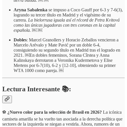
tierra batida. ￼ ￼
Aryna Sabalenka
se impuso a Coco Gauff por 6-3 y 7-6(3),
logrando su tercer título en Madrid y el vigésimo de su
carrera.
La bielorrusa iguala así el récord de Petra Kvitová
como las únicas jugadoras con tres coronas en la capital
española. ￼ ￼
Dobles
: Marcel Granollers y Horacio Zeballos vencieron a
Marcelo Arévalo y Mate Pavić por un doble 6-4,
consiguiendo su segundo título en Madrid tras el logrado en
2021. ￼En dobles femeninos, Sorana Cîrstea y Anna
Kalinskaya derrotaron a Veronika Kudermetova y Elise
Mertens por 6-7(10), 6-2 y [12-10], obteniendo su primer
WTA 1000 como pareja. ￼
Lectura Interesante 📚:
⚽
¿Nuevo color para la selección de Brasil en 2026?
La icónica
camiseta amarilla se ha vuelto tan asociada a la derecha política que
sectores de la izquierda se niegan a vestirla. Ahora, rumores de un