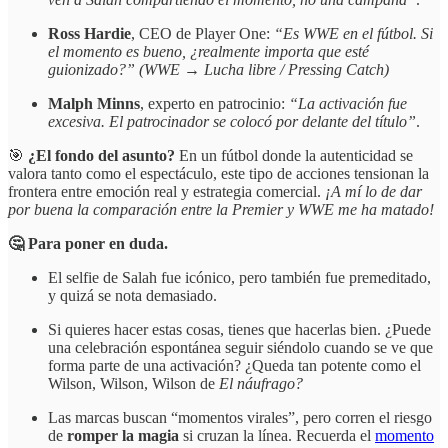
Ross Hardie
, CEO de Player One:
“Es WWE en el fútbol. Si
el momento es bueno, ¿realmente importa que esté
guionizado?” (WWE → Lucha libre / Pressing Catch)
Malph Minns
, experto en patrocinio:
“La activación fue
excesiva. El patrocinador se colocó por delante del título”
.
🎯
¿El fondo del asunto?
En un fútbol donde la autenticidad se
valora tanto como el espectáculo, este tipo de acciones tensionan la
frontera entre emoción real y estrategia comercial.
¡A mí lo de dar
por buena la comparación entre la Premier y WWE me ha matado!
🤔 Para poner en duda.
El selfie de Salah fue icónico, pero también fue premeditado,
y quizá se nota demasiado.
Si quieres hacer estas cosas, tienes que hacerlas bien. ¿Puede
una celebración espontánea seguir siéndolo cuando se ve que
forma parte de una activación? ¿Queda tan potente como el
Wilson, Wilson, Wilson de
El náufrago?
Las marcas buscan “momentos virales”, pero corren el riesgo
de
romper la magia
si cruzan la línea. Recuerda el
momento