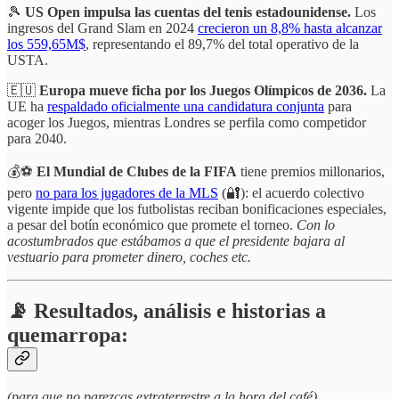
🎾
US Open impulsa las cuentas del tenis estadounidense.
Los
ingresos del Grand Slam en 2024
crecieron un 8,8% hasta alcanzar
los 559,65M$
, representando el 89,7% del total operativo de la
USTA.
🇪🇺
Europa mueve ficha por los Juegos Olímpicos de 2036.
La
UE ha
respaldado oficialmente una candidatura conjunta
para
acoger los Juegos, mientras Londres se perfila como competidor
para 2040.
💰⚽
El Mundial de Clubes de la FIFA
tiene premios millonarios,
pero
no para los jugadores de la MLS
(🔐): el acuerdo colectivo
vigente impide que los futbolistas reciban bonificaciones especiales,
a pesar del botín económico que promete el torneo.
Con lo
acostumbrados que estábamos a que el presidente bajara al
vestuario para prometer dinero, coches etc.
📡 Resultados, análisis e historias a
quemarropa:
(para que no parezcas extraterrestre a la hora del café)