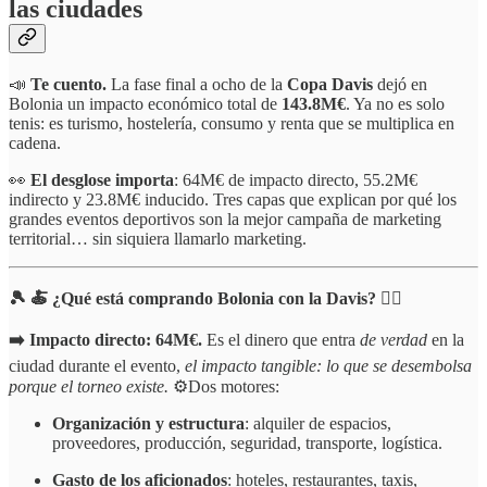
las ciudades
📣
Te cuento.
La fase final a ocho de la
Copa Davis
dejó en
Bolonia un impacto económico total de
143.8M€
. Ya no es solo
tenis: es turismo, hostelería, consumo y renta que se multiplica en
cadena.
👀
El desglose importa
: 64M€ de impacto directo, 55.2M€
indirecto y 23.8M€ inducido. Tres capas que explican por qué los
grandes eventos deportivos son la mejor campaña de marketing
territorial… sin siquiera llamarlo marketing.
🎾 🍝 ¿Qué está comprando Bolonia con la Davis? 👇🏻
➡️ Impacto directo: 64M€.
Es el dinero que entra
de verdad
en la
ciudad durante el evento,
el impacto tangible: lo que se desembolsa
porque el torneo existe.
⚙️Dos motores:
Organización y estructura
: alquiler de espacios,
proveedores, producción, seguridad, transporte, logística.
Gasto de los aficionados
: hoteles, restaurantes, taxis,