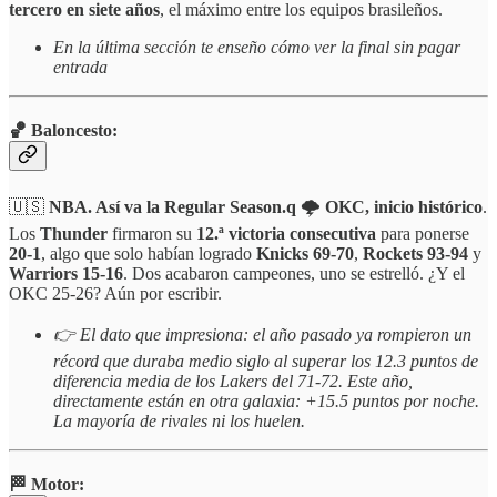
tercero en siete años
, el máximo entre los equipos brasileños.
En la última sección te enseño cómo ver la final sin pagar
entrada
🏀 Baloncesto:
🇺🇸
NBA. Así va la Regular Season.q
🌩️
OKC, inicio histórico
.
Los
Thunder
firmaron su
12.ª victoria consecutiva
para ponerse
20-1
, algo que solo habían logrado
Knicks 69-70
,
Rockets 93-94
y
Warriors 15-16
. Dos acabaron campeones, uno se estrelló. ¿Y el
OKC 25-26? Aún por escribir.
👉 El dato que impresiona: el año pasado ya rompieron un
récord que duraba medio siglo al superar los 12.3 puntos de
diferencia media de los Lakers del 71-72. Este año,
directamente están en otra galaxia: +15.5 puntos por noche.
La mayoría de rivales ni los huelen.
🏁 Motor: