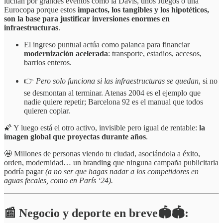
luchan por grandes eventos como la Davis, unos Juegos o una
Eurocopa porque estos
impactos, los tangibles y los hipotéticos,
son la base para justificar inversiones enormes en
infraestructuras
.
El ingreso puntual actúa como palanca para financiar
modernización acelerada
: transporte, estadios, accesos,
barrios enteros.
👉
Pero solo funciona si las infraestructuras se quedan
, si no
se desmontan al terminar. Atenas 2004 es el ejemplo que
nadie quiere repetir; Barcelona 92 es el manual que todos
quieren copiar.
🌠 Y luego está el otro activo, invisible pero igual de rentable:
la
imagen global que proyectas durante años
.
🤩 Millones de personas viendo tu ciudad, asociándola a éxito,
orden, modernidad… un branding que ninguna campaña publicitaria
podría pagar
(a no ser que hagas nadar a los competidores en
aguas fecales, como en París ‘24).
📰 Negocio y deporte en breve🏟️🏟️: