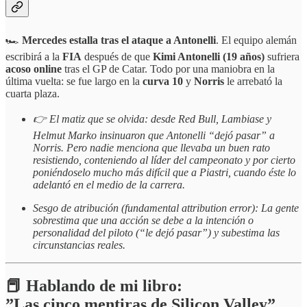
🏎️
Mercedes estalla tras el ataque a Antonelli
. El equipo alemán
escribirá a la
FIA
después de que
Kimi Antonelli (19 años)
sufriera
acoso online
tras el GP de Catar. Todo por una maniobra en la
última vuelta: se fue largo en la
curva 10
y
Norris
le arrebató la
cuarta plaza.
👉 El matiz que se olvida: desde Red Bull, Lambiase y
Helmut Marko insinuaron que Antonelli “dejó pasar” a
Norris. Pero nadie menciona que llevaba un buen rato
resistiendo, conteniendo al líder del campeonato y por cierto
poniéndoselo mucho más difícil que a Piastri, cuando éste lo
adelantó en el medio de la carrera.
Sesgo de atribución (fundamental attribution error): La gente
sobrestima que una acción se debe a la intención o
personalidad del piloto (“le dejó pasar”) y subestima las
circunstancias reales.
📕 Hablando de mi libro:
”Las cinco mentiras de Silicon Valley”