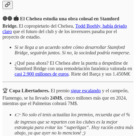
🔵🔵 🏟️ El Chelsea estudia una obra colosal en Stamford
Bridge.
El copropietario del Chelsea,
Todd Boehly, había dejado
claro
que el futuro del club y de los inversores pasaba por el
proyecto de estadio.
Si se llega a un acuerdo sobre cómo desarrollar Stamford
Bridge, seguirán juntos.
Si no, la sociedad podría romperse.
¿Qué pasa ahora? El Chelsea abre la puerta a despedirse de
Stamford Bridge con una remodelación faraónica valorada en
casi 2.900 millones de euros
. Riete del Barça y sus 1.450M€
🏆
Copa
Libertadores.
El premio
sigue escalando
y el campeón,
Flamengo, se ha llevado
24M$
, cinco millones más que en 2024,
mientras que el Palmeiras cobrará 7M$.
👉 No solo el tenis actualiza los premios, recuerda que el %
de ingresos que se reparten con los clubes es la mejor
estrategia para evitar las “superligas“. Hoy ración extra más
abajo, ya que ayer no lo mencioné ;)