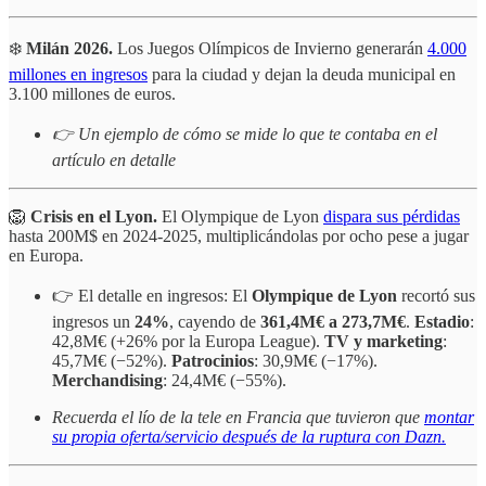
❄️
Milán 2026.
Los Juegos Olímpicos de Invierno generarán
4.000
millones en ingresos
para la ciudad y dejan la deuda municipal en
3.100 millones de euros.
👉 Un ejemplo de cómo se mide lo que te contaba en el
artículo en detalle
🦁
Crisis en el Lyon.
El Olympique de Lyon
dispara sus pérdidas
hasta 200M$ en 2024-2025, multiplicándolas por ocho pese a jugar
en Europa.
👉 El detalle en ingresos: El
Olympique de Lyon
recortó sus
ingresos un
24%
, cayendo de
361,4M€ a 273,7M€
.
Estadio
:
42,8M€ (+26% por la Europa League).
TV y marketing
:
45,7M€ (−52%).
Patrocinios
: 30,9M€ (−17%).
Merchandising
: 24,4M€ (−55%).
Recuerda el lío de la tele en Francia que tuvieron que
montar
su propia oferta/servicio después de la ruptura con Dazn.