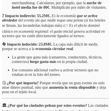
merchandising. Calcularon, por ejemplo, que la
noche de
hotel media fue de 80€
. Multiplícalo por miles de visitantes.
⤴️ Impacto indirecto: 55.2M€.
Es la economía
que se activa
alrededor
del evento sin que nadie toque una pelota
(si los hoteles
se llenan, las lavanderías trabajan más)
👉 Es el efecto dominó
clásico en economía regional: el gasto inicial genera actividad en
sectores que no están directamente ligados al torneo.
🔄 Impacto inducido: 23.8M€.
La capa más dificil de medir,
porque se acerca a la
economía circular real
.
La gente que gana más (camareros, conductores, técnicos,
comercios)
luego gasta más
en la propia ciudad.
Ese consumo adicional vuelve a activar sectores que no
estaban ni en la foto del torneo.
🤔
¿Por qué importa?
Porque revela que un gran evento no solo
atrae dinero puntual, sino que
aumenta la renta disponible
y deja
poso en el tejido local.
🏛️ ¿Por qué las ciudades pelean por estos eventos?
Las ciudades